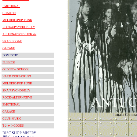
EMOTIONAL
CHAOTIC
MELODIC/POP PUNK
ROCKA/PSYCHOBILLY
ALTERNATIVE/ROCK etc
SKA/REGGAE
GARAGE
DOMESTIC
PUNK/OI
OLD/NEW SCHOOL
HARD CORE/CRUST
MELODIC/POP PUNK
SKA/PSYCHOBILLY
ROCK/ALTERNATIVE
EMOTIONAL
GARAGE
s/t(aka Crimina
CLUB MUSIC
TシャツGOODS
DISC SHOP MISERY