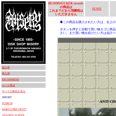
BLOODSUCKER records
の商品は
HOME
これまでどおり消費税は
いただきません
◆この商品を購入されたい方は、右上
ボタンを押すと自動で買い物カゴに商品
さい。まだ買い物を続けたい方は会計ペ
新入荷
再入荷
RECOMMEND
セール商品
すべての商品を見る
IMPORT
ANTI CI
PUNK/OI
HARD CORE/CRUST
OLD/NEW SCHOOL