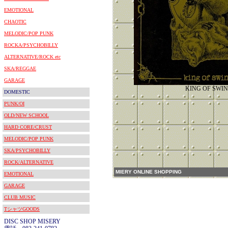
EMOTIONAL
CHAOTIC
MELODIC/POP PUNK
ROCKA/PSYCHOBILLY
ALTERNATIVE/ROCK etc
SKA/REGGAE
GARAGE
KING OF SWIN
DOMESTIC
PUNK/OI
OLD/NEW SCHOOL
HARD CORE/CRUST
MELODIC/POP PUNK
SKA/PSYCHOBILLY
ROCK/ALTERNATIVE
MIERY ONLINE SHOPPING
EMOTIONAL
GARAGE
CLUB MUSIC
TシャツGOODS
DISC SHOP MISERY