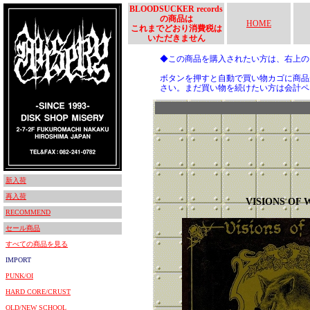
BLOODSUCKER records
の商品は
HOME
これまでどおり消費税は
いただきません
◆この商品を購入されたい方は、右上
ボタンを押すと自動で買い物カゴに商品
さい。まだ買い物を続けたい方は会計ペ
新入荷
再入荷
VISIONS OF 
RECOMMEND
セール商品
すべての商品を見る
IMPORT
PUNK/OI
HARD CORE/CRUST
OLD/NEW SCHOOL