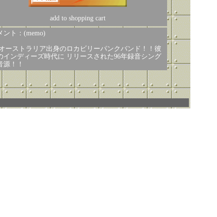
add to shopping cart
ント：(memo)
 オーストラリア出身のロカビリーパンクバンド！！彼
のインディーズ時代に リリースされた96年録音シング
音源！！