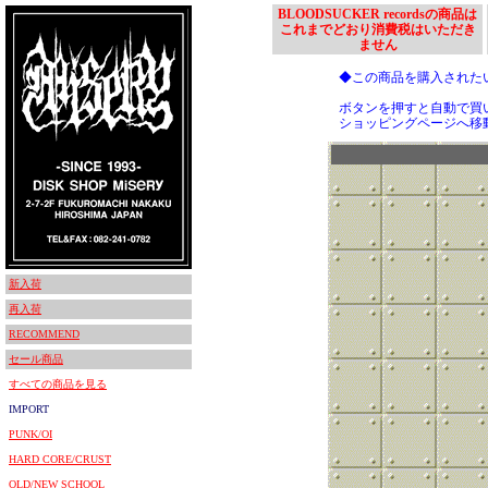
BLOODSUCKER recordsの商品は
これまでどおり消費税はいただき
ません
◆この商品を購入された
ボタンを押すと自動で買
ショッピングページへ移
新入荷
再入荷
RECOMMEND
セール商品
すべての商品を見る
IMPORT
PUNK/OI
HARD CORE/CRUST
OLD/NEW SCHOOL