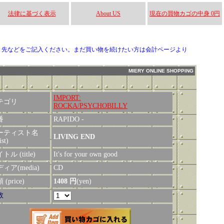
法律に基づく表示
About US
現在の買物カゴの中身 0円
り先などをご記入ください。まだ買い物を続けたい方は会計ページより
MIERY ONLINE SHOPPING
IMPORT:
テゴリ
ROCKA/PSYCHOBILLY
番
RAPIDO -
ーティスト名
LIVING END
ist)
トル (title)
It's for your own good
ィア(media)
CD
(price)
1408 円
(yen)
数