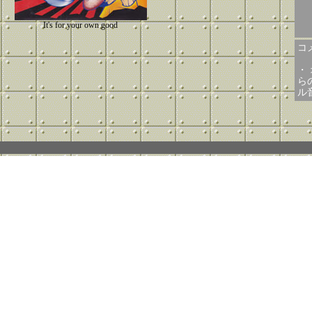
It's for your own good
コメ
・
ら
ル