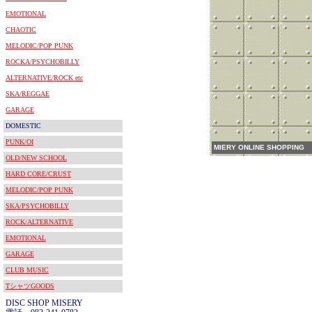
EMOTIONAL
CHAOTIC
MELODIC/POP PUNK
ROCKA/PSYCHOBILLY
ALTERNATIVE/ROCK etc
SKA/REGGAE
GARAGE
DOMESTIC
PUNK/OI
MIERY ONLINE SHOPPING
OLD/NEW SCHOOL
HARD CORE/CRUST
MELODIC/POP PUNK
SKA/PSYCHOBILLY
ROCK/ALTERNATIVE
EMOTIONAL
GARAGE
CLUB MUSIC
TシャツGOODS
DISC SHOP MISERY