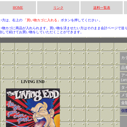
HOME
リンク
送料一覧表
い方は、右上の
「買い物カゴに入れる」
ボタンを押してください 。
い物カゴに商品が入れられます。買い物を済ませたい方はそのまま会計ページで送
動して続けてお買い物をしていただくことができます。
カ
品
ア
(art
LIVING END
タイ
メデ
金額 
個