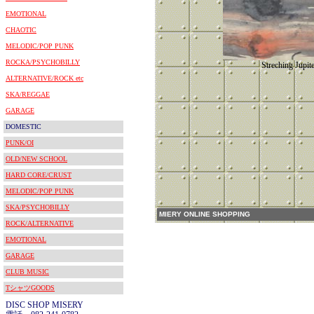
EMOTIONAL
CHAOTIC
MELODIC/POP PUNK
ROCKA/PSYCHOBILLY
Streching Jupite
ALTERNATIVE/ROCK etc
SKA/REGGAE
GARAGE
DOMESTIC
PUNK/OI
OLD/NEW SCHOOL
HARD CORE/CRUST
MELODIC/POP PUNK
SKA/PSYCHOBILLY
MIERY ONLINE SHOPPING
ROCK/ALTERNATIVE
EMOTIONAL
GARAGE
CLUB MUSIC
TシャツGOODS
DISC SHOP MISERY