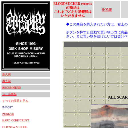
BLOODSUCKER records
の商品は
HOME
これまでどおり消費税は
いただきません
◆この商品を購入されたい方は、右上
ボタンを押すと自動で買い物カゴに商品
さい。まだ買い物を続けたい方は会計ペ
新入荷
再入荷
RECOMMEND
セール商品
ALL SCAR
すべての商品を見る
IMPORT
PUNK/OI
HARD CORE/CRUST
OLD/NEW SCHOOL