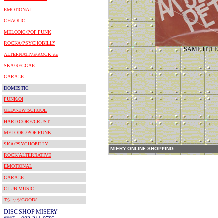
EMOTIONAL
CHAOTIC
MELODIC/POP PUNK
ROCKA/PSYCHOBILLY
SAME TITLE
ALTERNATIVE/ROCK etc
SKA/REGGAE
GARAGE
DOMESTIC
PUNK/OI
OLD/NEW SCHOOL
HARD CORE/CRUST
MELODIC/POP PUNK
SKA/PSYCHOBILLY
MIERY ONLINE SHOPPING
ROCK/ALTERNATIVE
EMOTIONAL
GARAGE
CLUB MUSIC
TシャツGOODS
DISC SHOP MISERY