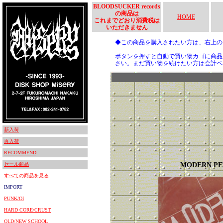
BLOODSUCKER records
の商品は
HOME
これまでどおり消費税は
いただきません
◆この商品を購入されたい方は、右上
ボタンを押すと自動で買い物カゴに商品
さい。まだ買い物を続けたい方は会計ペ
新入荷
再入荷
RECOMMEND
セール商品
MODERN PE
すべての商品を見る
IMPORT
PUNK/OI
HARD CORE/CRUST
OLD/NEW SCHOOL