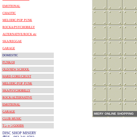
EMOTIONAL
CHAOTIC
MELODIC/POP PUNK
ROCKA/PSYCHOBILLY
ALTERNATIVE/ROCK etc
SKA/REGGAE
GARAGE
DOMESTIC
PUNK/OI
OLD/NEW SCHOOL
HARD CORE/CRUST
MELODIC/POP PUNK
SKA/PSYCHOBILLY
ROCK/ALTERNATIVE
EMOTIONAL
GARAGE
MIERY ONLINE SHOPPING
CLUB MUSIC
TシャツGOODS
DISC SHOP MISERY