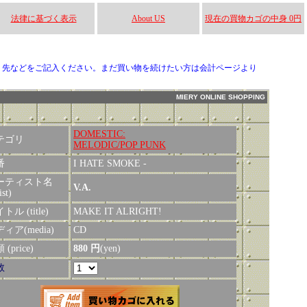
法律に基づく表示
About US
現在の買物カゴの中身 0円
り先などをご記入ください。まだ買い物を続けたい方は会計ページより
MIERY ONLINE SHOPPING
DOMESTIC:
テゴリ
MELODIC/POP PUNK
番
I HATE SMOKE -
ーティスト名
V.A.
ist)
トル (title)
MAKE IT ALRIGHT!
ィア(media)
CD
(price)
880 円
(yen)
数