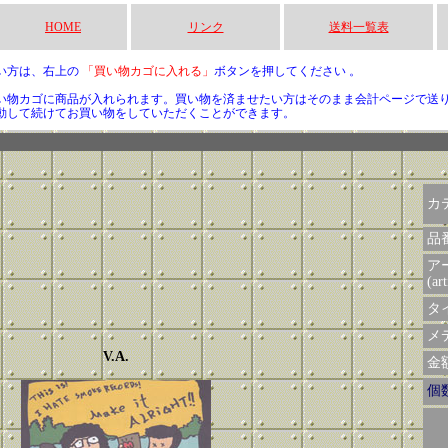
HOME
リンク
送料一覧表
い方は、右上の
「買い物カゴに入れる」
ボタンを押してください 。
い物カゴに商品が入れられます。買い物を済ませたい方はそのまま会計ページで送
動して続けてお買い物をしていただくことができます。
カ
品
ア
(art
タイ
メデ
V.A.
金額 
個