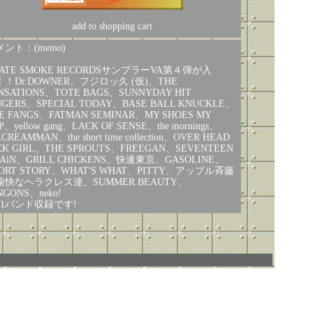
add to shopping cart
ント：(memo)
HATE SMOKE RECORDSサンプラーVA第４弾が入
！！Dr.DOWNER、フジロッ久 (仮)、THE
NSATIONS、TOTE BAGS、SUNNYDAY HIT
NGERS、SPECIAL TODAY、BASE BALL KNUCKLE、
E FANGS、FATMAN SEMINAR、MY SHOES MY
P、yellow gang、LACK OF SENSE、the mornings、
ECREAMMAN、the short time collection、OVER HEAD
CK GIRL、THE SPROUTS、FREEGAN、SEVENTEEN
AiN、GRILL CHICKENS、快速東京、GASOLINE、
ORT STORY、WHAT'S WHAT、PITTY、アップル斉藤
愉快なヘラクレス達、SUMMER BEAUTY、
NGONS、neko!
31バンド収録です!