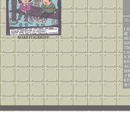
コメ
I 
荷
MAKE IT ALRIGHT!
SE
SI
TH
CA
IC
KI
AG
SH
と
KI
全