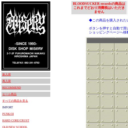
BLOODSUCKER recordsの商品は
これまでどおり消費税はいただき
ません
◆この商品を購入された
ボタンを押すと自動で買
ショッピングページへ移
新入荷
再入荷
RECOMMEND
セール商品
すべての商品を見る
IMPORT
PUNK/OI
HARD CORE/CRUST
OLD/NEW SCHOOL