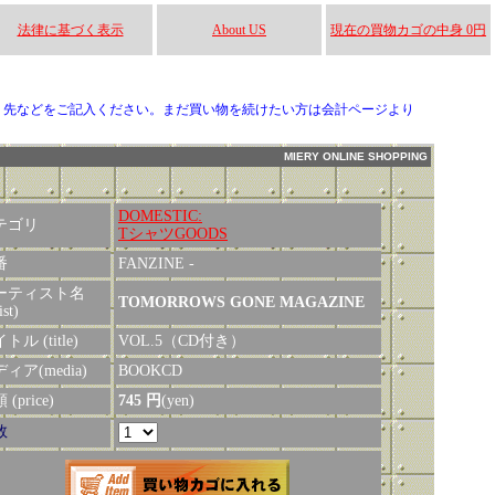
法律に基づく表示
About US
現在の買物カゴの中身 0円
り先などをご記入ください。まだ買い物を続けたい方は会計ページより
MIERY ONLINE SHOPPING
DOMESTIC:
テゴリ
TシャツGOODS
番
FANZINE -
ーティスト名
TOMORROWS GONE MAGAZINE
ist)
トル (title)
VOL.5（CD付き）
ィア(media)
BOOKCD
(price)
745 円
(yen)
数