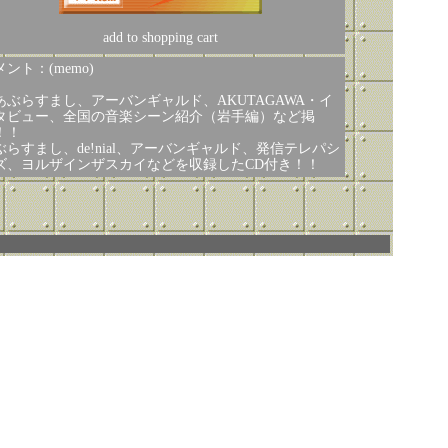
add to shopping cart
ント：(memo)
あぶらすまし、アーバンギャルド、AKUTAGAWA・イ
タビュー、全国の音楽シーン紹介（岩手編）など掲
！！
ぶらすまし、de!nial、アーバンギャルド、発信テレパシ
ズ、ヨルザインザスカイなどを収録したCD付き！！