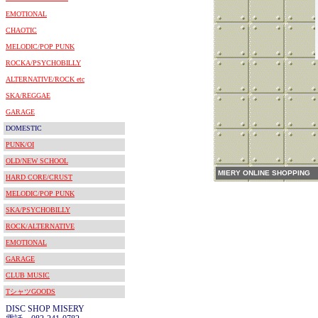
EMOTIONAL
CHAOTIC
MELODIC/POP PUNK
ROCKA/PSYCHOBILLY
ALTERNATIVE/ROCK etc
SKA/REGGAE
GARAGE
DOMESTIC
PUNK/OI
OLD/NEW SCHOOL
MIERY ONLINE SHOPPING
HARD CORE/CRUST
MELODIC/POP PUNK
SKA/PSYCHOBILLY
ROCK/ALTERNATIVE
EMOTIONAL
GARAGE
CLUB MUSIC
TシャツGOODS
DISC SHOP MISERY