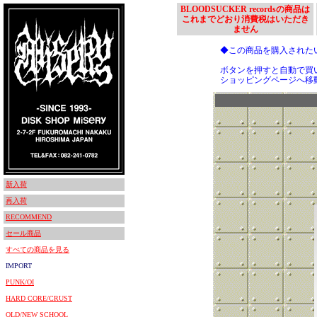
BLOODSUCKER recordsの商品は
これまでどおり消費税はいただき
ません
◆この商品を購入された
ボタンを押すと自動で買
ショッピングページへ移
新入荷
再入荷
RECOMMEND
セール商品
すべての商品を見る
IMPORT
PUNK/OI
HARD CORE/CRUST
OLD/NEW SCHOOL