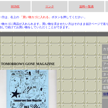
HOME
リンク
送料一覧表
い方は、右上の
「買い物カゴに入れる」
ボタンを押してください 。
い物カゴに商品が入れられます。買い物を済ませたい方はそのまま会計ページで送
動して続けてお買い物をしていただくことができます。
カ
品
TOMORROWS GONE MAGAZINE
ア
(art
タイ
メデ
金額 
個