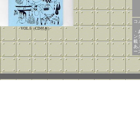
コメ
VOL.5（CD付き）
・
ン
載
あ
ー