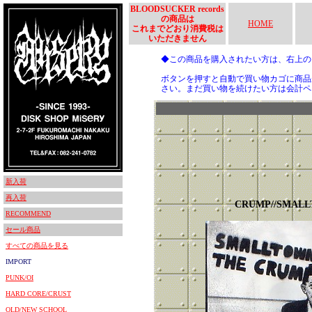
BLOODSUCKER records
の商品は
HOME
これまでどおり消費税は
いただきません
◆この商品を購入されたい方は、右上
ボタンを押すと自動で買い物カゴに商品
さい。まだ買い物を続けたい方は会計ペ
新入荷
再入荷
CRUMP//SMAL
RECOMMEND
セール商品
すべての商品を見る
IMPORT
PUNK/OI
HARD CORE/CRUST
OLD/NEW SCHOOL