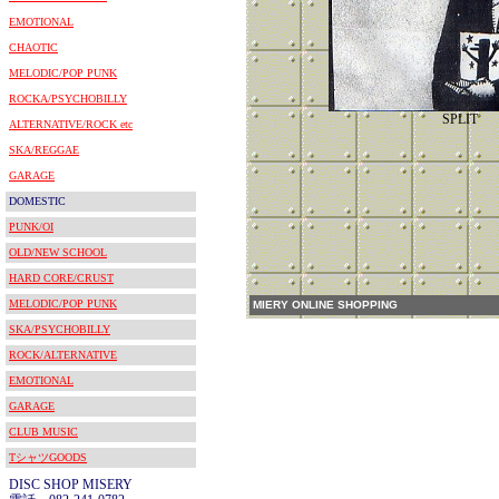
EMOTIONAL
CHAOTIC
MELODIC/POP PUNK
ROCKA/PSYCHOBILLY
SPLIT
ALTERNATIVE/ROCK etc
SKA/REGGAE
GARAGE
DOMESTIC
PUNK/OI
OLD/NEW SCHOOL
HARD CORE/CRUST
MELODIC/POP PUNK
MIERY ONLINE SHOPPING
SKA/PSYCHOBILLY
ROCK/ALTERNATIVE
EMOTIONAL
GARAGE
CLUB MUSIC
TシャツGOODS
DISC SHOP MISERY