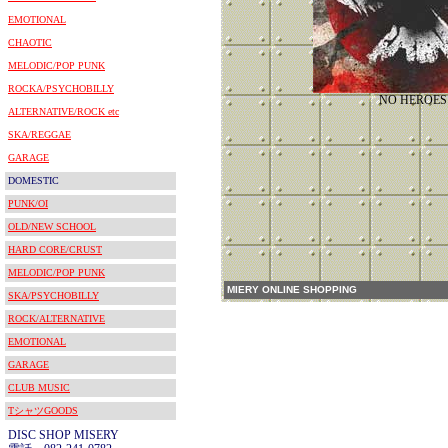
EMOTIONAL
CHAOTIC
MELODIC/POP PUNK
ROCKA/PSYCHOBILLY
NO HEROES
ALTERNATIVE/ROCK etc
SKA/REGGAE
GARAGE
DOMESTIC
PUNK/OI
OLD/NEW SCHOOL
HARD CORE/CRUST
MELODIC/POP PUNK
MIERY ONLINE SHOPPING
SKA/PSYCHOBILLY
ROCK/ALTERNATIVE
EMOTIONAL
GARAGE
CLUB MUSIC
TシャツGOODS
DISC SHOP MISERY