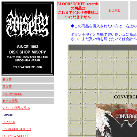
BLOODSUCKER records
の商品は
HOME
これまでどおり消費税は
いただきません
◆この商品を購入されたい方は、右上
ボタンを押すと自動で買い物カゴに商品
さい。まだ買い物を続けたい方は会計ペ
新入荷
再入荷
RECOMMEND
CONVERG
セール商品
すべての商品を見る
IMPORT
PUNK/OI
HARD CORE/CRUST
OLD/NEW SCHOOL