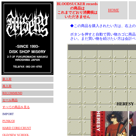
BLOODSUCKER records
の商品は
HOME
これまでどおり消費税は
いただきません
◆この商品を購入されたい方は、右上
ボタンを押すと自動で買い物カゴに商品
さい。まだ買い物を続けたい方は会計ペ
新入荷
再入荷
RECOMMEND
セール商品
HERESY
すべての商品を見る
IMPORT
PUNK/OI
HARD CORE/CRUST
OLD/NEW SCHOOL