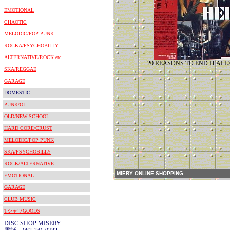
EMOTIONAL
CHAOTIC
MELODIC/POP PUNK
ROCKA/PSYCHOBILLY
ALTERNATIVE/ROCK etc
20 REASONS TO END IT
SKA/REGGAE
GARAGE
DOMESTIC
PUNK/OI
OLD/NEW SCHOOL
HARD CORE/CRUST
MELODIC/POP PUNK
SKA/PSYCHOBILLY
ROCK/ALTERNATIVE
MIERY ONLINE SHOPPING
EMOTIONAL
GARAGE
CLUB MUSIC
TシャツGOODS
DISC SHOP MISERY