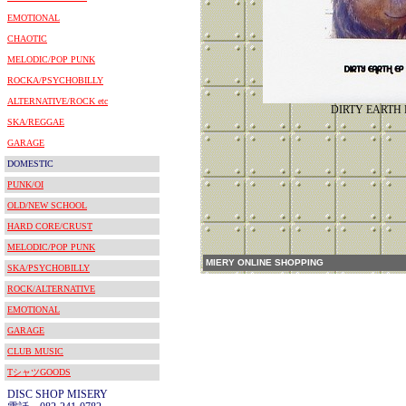
EMOTIONAL
CHAOTIC
MELODIC/POP PUNK
ROCKA/PSYCHOBILLY
ALTERNATIVE/ROCK etc
DIRTY EARTH 
SKA/REGGAE
GARAGE
DOMESTIC
PUNK/OI
OLD/NEW SCHOOL
HARD CORE/CRUST
MELODIC/POP PUNK
MIERY ONLINE SHOPPING
SKA/PSYCHOBILLY
ROCK/ALTERNATIVE
EMOTIONAL
GARAGE
CLUB MUSIC
TシャツGOODS
DISC SHOP MISERY