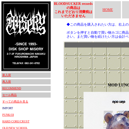
BLOODSUCKER records
の商品は
HOME
これまでどおり消費税は
いただきません
◆この商品を購入されたい方は、右上
ボタンを押すと自動で買い物カゴに商品
さい。まだ買い物を続けたい方は会計ペ
新入荷
再入荷
MOD LUN
RECOMMEND
セール商品
すべての商品を見る
IMPORT
PUNK/OI
HARD CORE/CRUST
OLD/NEW SCHOOL