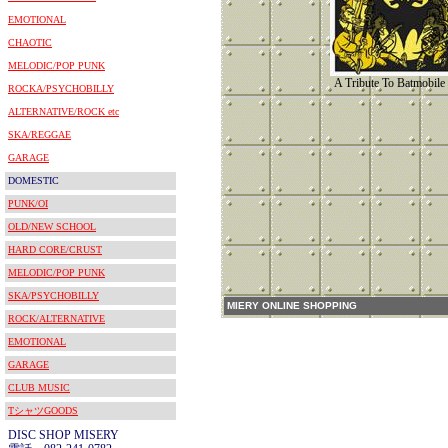
EMOTIONAL
CHAOTIC
MELODIC/POP PUNK
A Tribute To Batmobile 
ROCKA/PSYCHOBILLY
ALTERNATIVE/ROCK etc
SKA/REGGAE
GARAGE
DOMESTIC
PUNK/OI
OLD/NEW SCHOOL
HARD CORE/CRUST
MELODIC/POP PUNK
SKA/PSYCHOBILLY
MIERY ONLINE SHOPPING
ROCK/ALTERNATIVE
EMOTIONAL
GARAGE
CLUB MUSIC
TシャツGOODS
DISC SHOP MISERY