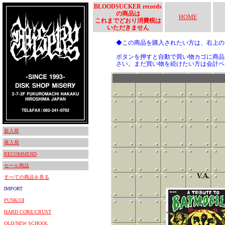
BLOODSUCKER records
の商品は
HOME
これまでどおり消費税は
いただきません
◆この商品を購入されたい方は、右上
ボタンを押すと自動で買い物カゴに商品
さい。まだ買い物を続けたい方は会計ペ
新入荷
再入荷
RECOMMEND
セール商品
V.A.
すべての商品を見る
IMPORT
PUNK/OI
HARD CORE/CRUST
OLD/NEW SCHOOL