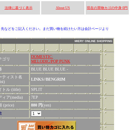
法律に基づく表示
About US
現在の買物カゴの中身 0円
り先などをご記入ください。まだ買い物を続けたい方は会計ページより
MIERY ONLINE SHOPPING
DOMESTIC:
テゴリ
MELODIC/POP PUNK
番
BLUE BLUE BLUE -
ーティスト名
LINKS//BENGRIM
ist)
トル (title)
SPLIT
ィア(media)
7EP
(price)
880 円
(yen)
数