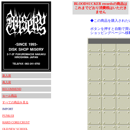
BLOODSUCKER recordsの商品は
これまでどおり消費税はいただき
ません
◆この商品を購入された
ボタンを押すと自動で買
ショッピングページへ移
新入荷
再入荷
RECOMMEND
セール商品
すべての商品を見る
IMPORT
PUNK/OI
HARD CORE/CRUST
OLD/NEW SCHOOL