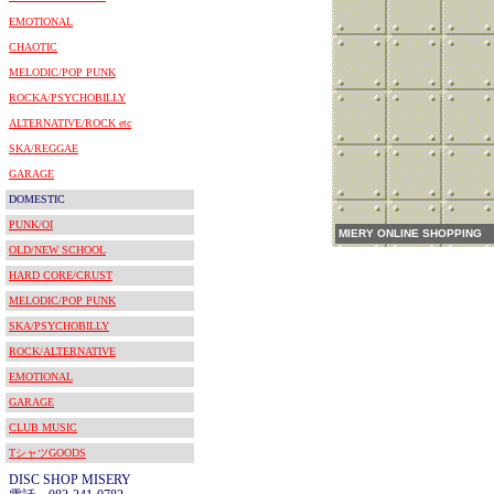
EMOTIONAL
CHAOTIC
MELODIC/POP PUNK
ROCKA/PSYCHOBILLY
ALTERNATIVE/ROCK etc
SKA/REGGAE
GARAGE
DOMESTIC
PUNK/OI
MIERY ONLINE SHOPPING
OLD/NEW SCHOOL
HARD CORE/CRUST
MELODIC/POP PUNK
SKA/PSYCHOBILLY
ROCK/ALTERNATIVE
EMOTIONAL
GARAGE
CLUB MUSIC
TシャツGOODS
DISC SHOP MISERY