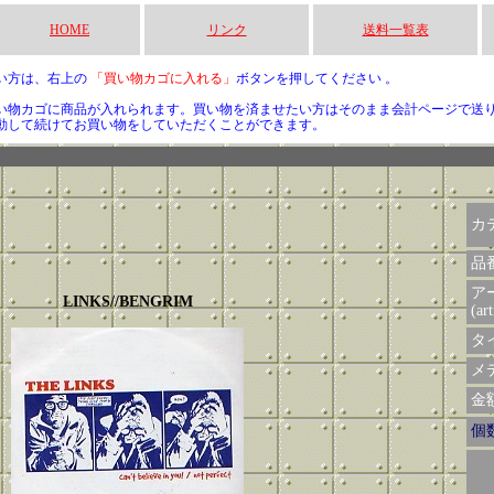
HOME
リンク
送料一覧表
い方は、右上の
「買い物カゴに入れる」
ボタンを押してください 。
い物カゴに商品が入れられます。買い物を済ませたい方はそのまま会計ページで送
動して続けてお買い物をしていただくことができます。
カ
品
ア
LINKS//BENGRIM
(art
タイ
メデ
金額 
個