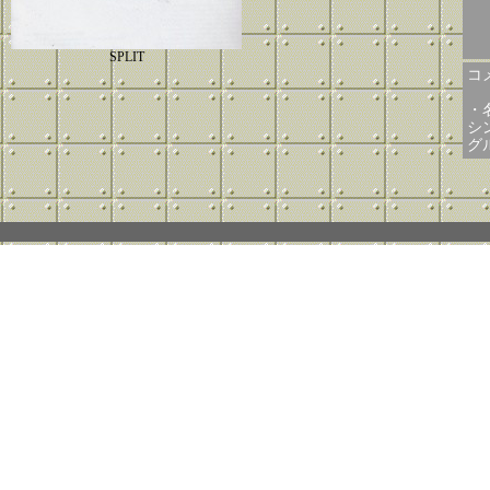
SPLIT
コメ
・
シ
グ