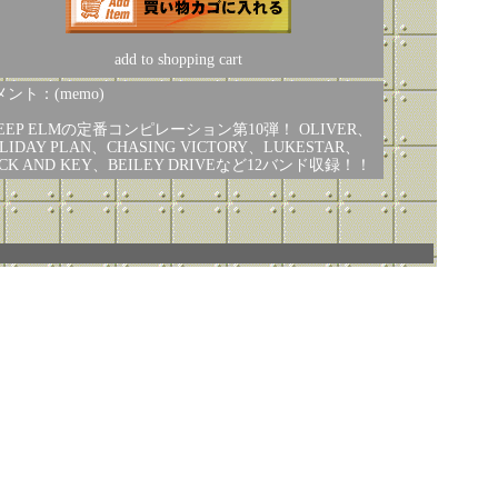
add to shopping cart
ント：(memo)
DEEP ELMの定番コンピレーション第10弾！ OLIVER、
LIDAY PLAN、CHASING VICTORY、LUKESTAR、
CK AND KEY、BEILEY DRIVEなど12バンド収録！！