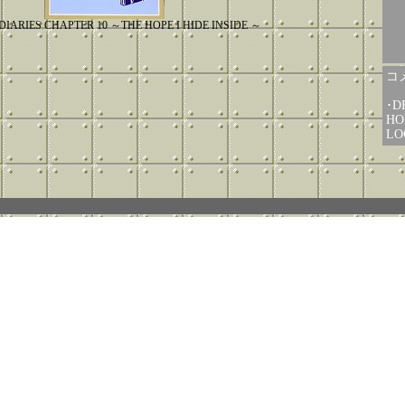
DIARIES CHAPTER 10 ～THE HOPE I HIDE INSIDE ～
コメ
･
HO
LO