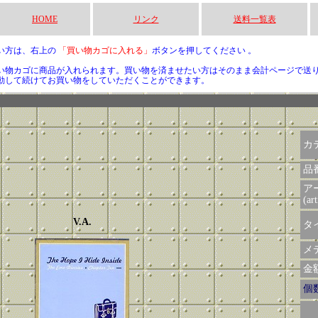
HOME
リンク
送料一覧表
い方は、右上の
「買い物カゴに入れる」
ボタンを押してください 。
い物カゴに商品が入れられます。買い物を済ませたい方はそのまま会計ページで送
動して続けてお買い物をしていただくことができます。
カ
品
ア
(art
V.A.
タイ
メデ
金額 
個