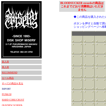
BLOODSUCKER recordsの商品は
これまでどおり消費税はいただき
ません
◆この商品を購入された
ボタンを押すと自動で買
ショッピングページへ移
新入荷
再入荷
RECOMMEND
セール商品
すべての商品を見る
IMPORT
PUNK/OI
HARD CORE/CRUST
OLD/NEW SCHOOL