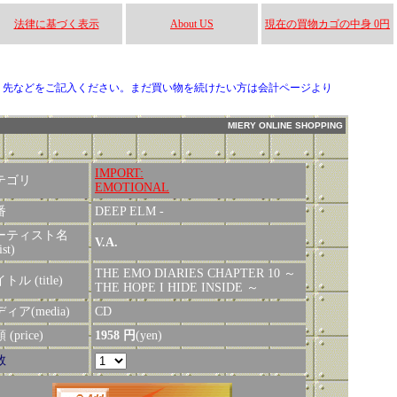
法律に基づく表示
About US
現在の買物カゴの中身 0円
り先などをご記入ください。まだ買い物を続けたい方は会計ページより
MIERY ONLINE SHOPPING
IMPORT:
テゴリ
EMOTIONAL
番
DEEP ELM -
ーティスト名
V.A.
ist)
THE EMO DIARIES CHAPTER 10 ～
トル (title)
THE HOPE I HIDE INSIDE ～
ィア(media)
CD
(price)
1958 円
(yen)
数