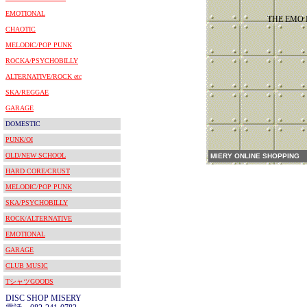
EMOTIONAL
THE EMO 
CHAOTIC
MELODIC/POP PUNK
ROCKA/PSYCHOBILLY
ALTERNATIVE/ROCK etc
SKA/REGGAE
GARAGE
DOMESTIC
PUNK/OI
OLD/NEW SCHOOL
MIERY ONLINE SHOPPING
HARD CORE/CRUST
MELODIC/POP PUNK
SKA/PSYCHOBILLY
ROCK/ALTERNATIVE
EMOTIONAL
GARAGE
CLUB MUSIC
TシャツGOODS
DISC SHOP MISERY