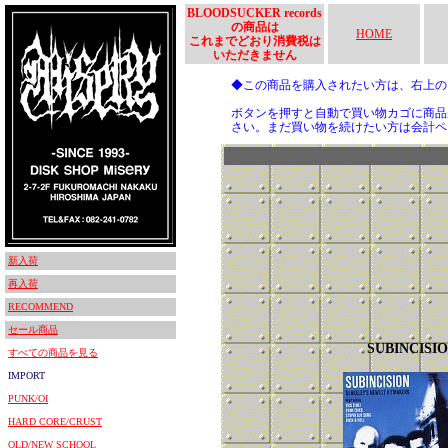
BLOODSUCKER records
の商品は
HOME
これまでどおり消費税は
いただきません
◆この商品を購入されたい方は、右上
ボタンを押すと自動で買い物カゴに商品
さい。まだ買い物を続けたい方は会計ペ
新入荷
再入荷
RECOMMEND
セール商品
SUBINCISI
すべての商品を見る
IMPORT
PUNK/OI
HARD CORE/CRUST
OLD/NEW SCHOOL