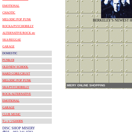
EMOTIONAL
CHAOTIC
MELODIC/POP PUNK
BERKELEY'S NEWEST 
ROCKA/PSYCHOBILLY
ALTERNATIVE/ROCK etc
SKA/REGGAE
GARAGE
DOMESTIC
PUNK/OI
OLD/NEW SCHOOL
HARD CORE/CRUST
MELODIC/POP PUNK
MIERY ONLINE SHOPPING
SKA/PSYCHOBILLY
ROCK/ALTERNATIVE
EMOTIONAL
GARAGE
CLUB MUSIC
TシャツGOODS
DISC SHOP MISERY