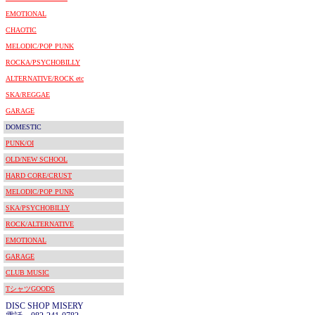
EMOTIONAL
CHAOTIC
MELODIC/POP PUNK
ROCKA/PSYCHOBILLY
ALTERNATIVE/ROCK etc
SKA/REGGAE
GARAGE
DOMESTIC
PUNK/OI
OLD/NEW SCHOOL
HARD CORE/CRUST
MELODIC/POP PUNK
SKA/PSYCHOBILLY
ROCK/ALTERNATIVE
EMOTIONAL
GARAGE
CLUB MUSIC
TシャツGOODS
DISC SHOP MISERY