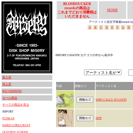
BLOODSUCKER
recordsの商品は
HOME
これまでどおり消費税は
いただきません
アーティスト頭文字検索(serach by In
A
B
C
D
E
F
G
H
IMPORT:CHAOTICカテゴリの中から表示中
新入荷
再入荷
写真
買物カゴ
アーティスト名
RECOMMEND
セール商品
WHO CALLS SO LOUD
すべての商品を見る
IMPORT
WPP
PUNK/OI
HARD CORE/CRUST
OLD/NEW SCHOOL