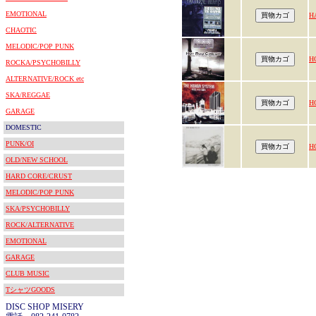
EMOTIONAL
H
CHAOTIC
MELODIC/POP PUNK
H
ROCKA/PSYCHOBILLY
ALTERNATIVE/ROCK etc
SKA/REGGAE
H
GARAGE
DOMESTIC
PUNK/OI
H
OLD/NEW SCHOOL
HARD CORE/CRUST
MELODIC/POP PUNK
SKA/PSYCHOBILLY
ROCK/ALTERNATIVE
EMOTIONAL
GARAGE
CLUB MUSIC
TシャツGOODS
DISC SHOP MISERY