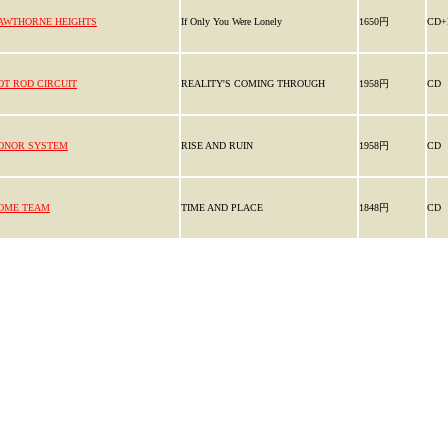
AWTHORNE HEIGHTS
If Only You Were Lonely
1650円
CD+
OT ROD CIRCUIT
REALITY'S COMING THROUGH
1958円
CD
ONOR SYSTEM
RISE AND RUIN
1958円
CD
OME TEAM
TIME AND PLACE
1848円
CD