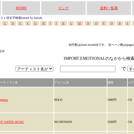
HOME
リンク
送料一覧表
頭文字検索(serach by Initial)
C
D
E
F
G
H
I
J
K
L
M
N
O
P
Q
R
S
全件数は(total records)6です。 全ページ数は(page
表示中
IMPORT:EMOTIONALのなかから
で
ーティスト名
アルバム名
値段
メデ
ghness
HOLD
1980円
CD
OT WATER MUSIC
NO DIVISION
2200円
CD