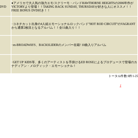
●アメリカで大人気の強力エモ/スクリーモ・バンドHAWTHORNE HEIGHTSの2006年作が
DVD
VICTORYより登場！！TAKING BACK SUNDAY, THURSDAYが好きな人にオススメ！！
FREE BONUS DVD付き！！
･コネチカット出身の4人組エモーショナルロックバンド"HOT ROD CIRCUIT"のVAGRANT
から通算2枚目となるアルバム！！全11曲入り！！
･ex-BROADWAYS、BACKSLIDERのメンバー在籍! 10曲入りアルバム
･GET UP KIDS等、多くのアーティストを手掛けるED ROSEによるプロデュースで登場のカ
ナディアン・メロディック・エモーショナル！
トータル件数:6件1-25
1