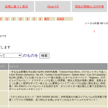
法律に基づく表示
About US
現在の買物カゴの中身
T
U
V
W
X
Y
Z
数字
日本語
トータル件数:6件1-25
1
s)1です
検索します
のものを
ィア
コメント
・今もなお影響を与え続ける90's EMO代表格「Christie Front Drive」のフロントマンであっ
たEric Richter (Antarctica / the 101 / Golden City)がForensics / Darkest Hour / City Of Caterpillar /
Pg.99に在籍していた総々たるメンバー達と結成したオールスターバンド「Highness」のデ
ビューアルバム！！ ドラマティックな美しい世界観、輝きと狂気が渦巻く轟音、哀愁をま
とった優しい歌声がすべて一体となった重厚なバンドアンサンブルは他に類を見ない存在
感！ 90's EMOリバイバルバンドが台頭する中、オリジネイター達が新たに奏でる至高のエ
モーショナルロックがここに！
･フロリダのエモゴッド「HOT WATER MUSIC」99年発表の11曲入りアルバムが日本盤で登
場！パワフルで情熱的、且つ切なさを感じさせてくれるエモーショナルサウンド！