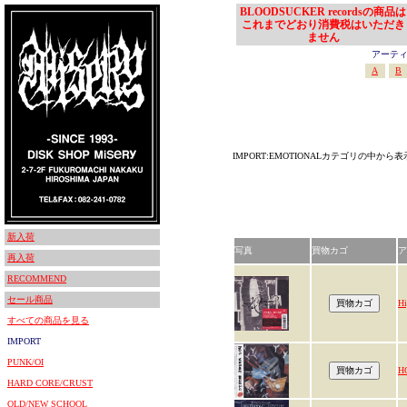
BLOODSUCKER recordsの商品は
これまでどおり消費税はいただき
ません
アーティスト
A
B
IMPORT:EMOTIONALカテゴリの中から
新入荷
写真
買物カゴ
ア
再入荷
RECOMMEND
セール商品
Hi
すべての商品を見る
IMPORT
PUNK/OI
H
HARD CORE/CRUST
OLD/NEW SCHOOL