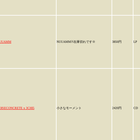
UUAMM
NUUAMM※在庫切れです※
3850円
LP
OISECONCRETE x 3CHI5
小さなモーメント
2420円
CD