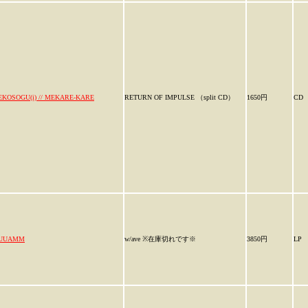
EKOSOGU(i) // MEKARE-KARE
RETURN OF IMPULSE （split CD）
1650円
CD
UUAMM
w/ave ※在庫切れです※
3850円
LP