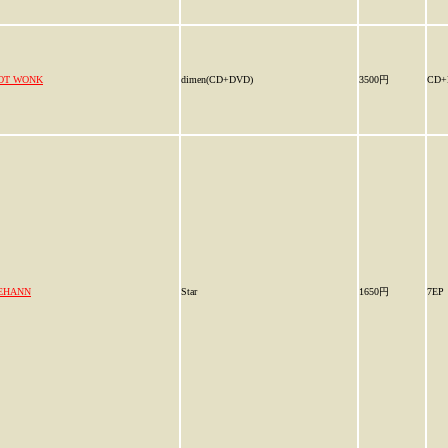
OT WONK
dimen(CD+DVD)
3500円
CD+
EHANN
Star
1650円
7EP