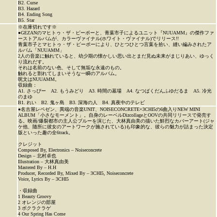
B2. Curse
B3. Hazard
B4. Ending Song
B5. Star
※在庫切れです※
●GEZANのマヒトゥ・ザ・ピーポーと、青葉市子によるユニット『NUUAMM』の傑作ファ
ーストアルバムが、カラーヴァイナル(ホワイト・ヴァイナル)でリリース!!
青葉市子とマヒトゥ・ザ・ピーポーにより、ひとつひとつ言葉を拾い、縫い編みされたア
ルバム「NUUAMM」
2人の音楽に触れていると、幼少期の懐かしい思い出とまだ見ぬ未来がまじりあい、ゆっく
り流れだす。
それは名前のない色、そして無垢な永遠のもの。
触れると割れてしまいそうな一瞬のアルバム。
呪文はNUUAMM。
収録曲：
A1. さっぴー A2. もうみどり A3. 時間の墓場 A4. なつばくだんふゆだるま A5. 冷光
のまゆ
B1. れい B2. 鬼ヶ島 B3. 深海の人 B4. 真夜中のテレビ
●名古屋レペゼン、異端の音楽UNIT、NOISECONCRETE×3CHI5の6曲入りNEW MINI
ALBUM「小さなモーメント」。自身のレーベルDizcollageとOOVの共同リリースで発売す
る。映画/爆裂都市の主人公ブルーを演じた、大林真由美の描いた鮮烈なカバーアート(ジャ
ケ他、随所に彼女のアートワークが施されている)も印象的な、彼らの魅力が詰まった決定
版といった趣の全6track。
クレジット
Composed By, Electronics – Noiseconcrete
Design – 北村卓也
Illustration – 大林真由美
Mastered By – H.H
Producer, Recorded By, Mixed By – 3CHI5, Noiseconcrete
Voice, Lyrics By – 3CHI5
・収録曲
1 Beauty Groovy
2 オレンジの部屋
3 ボクラクラゲ
4 Our Spring Has Come