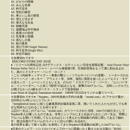
A1. ひかりの怪物
A2. みんな信者
A3. 杓子定木
A4. 世紀の曲芸
B1. 車といふ名の密室
B2. 漂えど沈まず
B3. 偉大なる社会
B4. 雑種天国
C1. 遊園地は年中無休
C2. 夜更けの彷徨
C3. 乳母車と棺桶
C4. 底なしの底
D1. 秋の夜長
D2. 雲の下(90 Single Version)
D3. 杓子定木(Single Mix)
D4. 外交不能症
※在庫切れです※
【RECORD STORE DAY 2024】
●〈リリース35周年記念 2LPデラックス・エディション/完全生産限定盤〉 Soul Flower Vinyl
Reissue Series Vol.6 メジャー・レーベル移籍第1弾、圧倒的音熱をもって溝に刻み込まれ
た、真のミクスチャー・パンク・ロック！
＜こたつ内紛争＞＜デイズ＞＜青春の翳り＞＜ソウルサバイバーの逆襲>、ミーターズのカ
ヴァー＜ヘイ・ポッキー・ アウェイ＞等、当時、強烈に異彩を放ったニューエスト・モデ
ル流モッズ・ミュージックともいえる、のちの『 クロスブリード・パーク』『ユニバーサ
ル・インベーダー』へと続く“3部作”の起点となる、衝撃の3rdアルバム。 当時シングルでし
か聴けなかった4曲をボーナス・トラックで追加収録 ！
Liner Notes & English Translation Included 1989年7月25日オリジナル盤リリース。
※在庫切れです※●『Nujabes』2005年発表の不朽の名盤 『modal soul』の アナログ盤が、
2020年から4年ぶりにリプレス！
『metaphorical music に続く心象風景的比喩音楽第二章。聴いてくれた人たちが少しでも幸
せな気持ちになれることを祈ります。』
上記の一文はこのアルバム『modal soul』がリリースされた当時、tribeでの紹介文として
Nujabes本人が綴ったものである。非常にシンプルにまとめあげられたこの一文は、実際に
アルバムを聞いて共感してもらえればという考えから収録曲の内容に関してあえて触れ
ず、彼は自身のアルバムのコメントに自らの願いを込めた。
音の世界を通して様々な想いを表現してきたNujabesの音楽観が結実した2ndアルバム。
●日本のクンビア・バンドのパイオニアの一つに間違いなく数えられる大阪の『ROJO