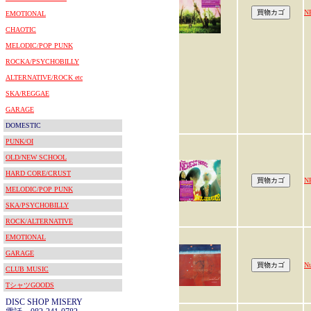
N
EMOTIONAL
CHAOTIC
MELODIC/POP PUNK
ROCKA/PSYCHOBILLY
ALTERNATIVE/ROCK etc
SKA/REGGAE
GARAGE
DOMESTIC
PUNK/OI
OLD/NEW SCHOOL
HARD CORE/CRUST
N
MELODIC/POP PUNK
SKA/PSYCHOBILLY
ROCK/ALTERNATIVE
EMOTIONAL
GARAGE
Nu
CLUB MUSIC
TシャツGOODS
DISC SHOP MISERY