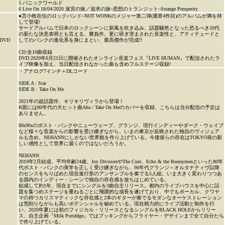
5 パニックワールド
6 Live On 18/04/2020 迷宮の旅／追求の旅~思想のトランジット~Strange Prosperity
●苫小牧在住のロックバンド~NOT WONKのメジャー第二弾(通算4作目)のアルバムが満を持
して登場!
サードアルバムで日本のロックシーンに新風を吹き込み、話題騒然となった恐るべき20代
の新たな決意表明とも言える、勝負作。更に研ぎ澄まされた音楽性と、アティテュードと
DVD
してのパンクの進化系を身にまとい、最高傑作が完成!!
CD:全10曲収録
DVD:2020年6月21日に開催されたオンライン音楽フェス『LIVE HUMAN』で配信されたラ
イブ映像を加え、当日配信されなかった曲も含めフルステージ収録!
・アナログ7インチ＋DLコード
SIDE A : Star
SIDE B : Take On Me
2021年の超話題作、キリキリヴィラから登場！
B面には80年代の大ヒット曲Aha / Take On Meのカバーを収録、こちらは当分配信の予定は
ありません。
80s90sのポスト・パンクやニューウェーブ、グランジ、現行インディーやダーク・ウェイブ
など様々な音楽からの影響を受け継ぎながら、いまの東京が反映された独自のヴィジュア
ルも含め、NEHANNにしかない世界観を作り上げている。今後彼らの存在はTOKYO発の新
しい感性として世界に届くのではないだろうか。
NEHANN
2019年2月結成、平均年齢24歳。Joy DivisionやThe Cure、Echo & the Bunnymenといった80年
代ポスト・パンクの美学を正しく受け継ぎながら、90年代グランジ～オルタナティヴ以降
のセンスをちりばめた現在進行形のアンサンブルを奏でる5人組。いま大きく変わりつつあ
る国内のインディー・シーンで独自の存在感を放ちはじめている。
結成して約1年、現在までにシングルを3曲自主リリース。都内のライブハウスを中心に話
題を集つめステージを重ねるごとに飛躍的な成長を遂げており、中でもボーカル、クワヤ
マの持つカリスマティックな存在感と2本のギターが奏でるモダンなオーケストレーション
は荒削りながらも高いポテンシャルを秘めている。現在精力的にライブ活動と制作を行
い、2020年夏には初のフィジカル・リリースとなるシングルをBLACK HOLEからリリー
ス、自主企画『Milk Poriddge』ではブッキングからフライヤー・デザインまで全て自分たち
で作り上げている。