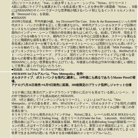
2月にリリースされた『Star』に続き早くもニュー・シングル『Nylon』がリリース！
A面には既にライブでも披露されている疾走感と荒々しさを併せ持つ表題曲「Nylon」。B面
にはNEHANNのサイバーでダークな世界観が聴けるバンド初となるインストゥルメンタル
曲「Destroyed City」を収録。
■NEHANN
2019年2月結成、平均年齢24歳。Joy DivisionやThe Cure、Echo & the Bunnymenといった80年
代ポスト・パンクの美学を正しく受け継ぎながら、90年代グランジ~オルタナティヴ以降の
センスをちりばめた現在進行形のアンサンブルを奏でる5人組。いま大きく変わりつつある
国内のインディー・シーンで独自の存在感を放ちはじめている。結成して約1年、現在まで
にシングルを6曲をリリース。都内のライブハウスを中心に話題を集め、ステージを重ねる
ごとに飛躍的な成長を遂げている。中でもボーカル、クワヤマの持つカリスマティックな
存在感と2本のギターが奏でるモダンなオーケストレーションは荒削りながらも高いポテン
シャルを秘めている。現在精力的にライブ活動と制作を行い、自主企画『Milk Poriddge』で
はブッキングからフライヤー・デザインまで全て自分たちで作り上げている。80s90sのポス
ト・パンクやニューウェーブ、グランジ、現行インディーやダークウェイブなど様々な音
楽からの影響を受け継ぎながら、いまの東京が反映された独自のヴィジュアルも含め、
NEHANNにしかない世界観を作り上げている。今後彼らの存在はTOKYO発の新しい感性と
して世界に届くのではないだろうか。
■収録曲：A1.Nylon B1.Destroyed City
●
NEHANN 1stフルアルバム『New Metropolis』発売!
オルタナティブ、ポストパンクを現代に継承し、10年後にも残るであろうMaster Pieceの登
場。
アナログ5月26日発売⇒6月9日発売に延期。300枚限定のブラック箔押しジャケット仕様
コロナ禍に沈む東京のアンダーグラウンドで密かに広がりを見せている新しいシーン、そ
の中で独自のステップを踏み始めたNEHANN。
2月、4月と連続して7インチシングルをリリースし、いよいよ1stアルバム『New
Metropolis』がその姿を表す。80's、90'sのUKインディー、USオルタナティブを現代 の感性
で蘇らせ、深くダークなゴシックサウンドをハイブリッドさせたスタイルは唯一無二の存
在感を放つ。
キリキリヴィラから発売された7インチStar 、Nylonに加え、レーベルBLACK HOLEからの
シングルだったTECとEnding Song、自主リリースのUnder the Sun、 Labyrinth、HAZARDな
ど既出曲にはアレンジを加え再録版を収録。時代を超える名曲Ending Songの新録音バージ
ョンの美しさはすべての音楽ファンを虜に するだろう。新型コロナ感染症により、より深
いところでリアルなディストピア感に覆われてしまった東京、個人が分断されてしまった
世界で生きる20代の思いを 代弁する全10曲収録のメッセージアルバムだ。