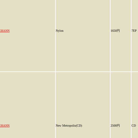
EHANN
Nylon
1650円
7EP
EHANN
New Metropolis(CD)
2500円
CD