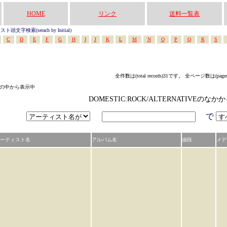
HOME
リンク
送料一覧表
頭文字検索(serach by Initial)
C
D
E
F
G
H
I
J
K
L
M
N
O
P
Q
R
S
全件数は(total records)31です。 全ページ数は(page
テゴリの中から表示中
DOMESTIC:ROCK/ALTERNATIVEの
で
ーティスト名
アルバム名
値段
メデ