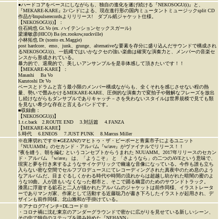
●ハードコアをベースにしながらも、独自の進化を遂げ続ける『NEKOSOGU(i)』と、
『MEKARE-KARE』2バンドによる、現在進行形の国内ミュータントミュージックsplit CD
作品がImpulserecordsよりリリース! ダブル紙ジャケット仕様。
【NEKOSOGU(i)】：
住石純也 Gt.Vo (ex. ハイテンションセックスガール)
梁瀬敏彦(HICO) Ba (ex.rookow,suckville)
小林拓也 Dr (xonto ex.Maggie)
post hardcore、emo、junk、grunge、alternativeな要素を存分に盛り込んだサウンドで構成され
るNEKOSOGU(i)、一筋縄ではいかなクセの強い楽曲は確実な演奏力と、メンバーの音楽セ
ンスから形成されている。
暴力的で、退廃的で、美しいアンサンブルを是非体感して頂きたいです！！
【MEKARE-KARE】：
Masashi Ba Vo
Kazutoshi Dr Vo
ベースとドラムと言う最小限のメンバー構成ながらも、全くそれを感じさせない程の熱
量、勢いで畳みかけるMEKARE-KARE、圧倒的な演奏力で変拍子や難解なフレーズを放出
し続けながらもダンサブルでありキャッチ－さを失わないスタイルは世界規模で見ても類
を見ない希少な存在と言えるバンドです。
■収録曲：
【NEKOSOGU(i)】
1.t.c.back 2.ROUTE END 3.対話篇 4.FANZA
【MEKARE-KARE】
5.時代 6.ENEOS 7.JUST PUNK 8.Marcus Miller
※在庫切れです※●GEZANのマヒトゥ・ザ・ピーポーと青葉市子によるユニット
『NUUAMM』のセカンド・アルバム『w/ave』がヴァイナルでリリース！！
”夜を縫う、朝を編む というコンセプトからうまれた NUUAMM。2017年リリースのセカン
ド・アルバム 『w/ave』 は、「ようこそ」 と 「さようなら」の二つのAVEという意味で、
現実と夢を行き来するようなサイケデリックで幽遠な音像になっている。今作も誰も立ち
入らない密な空間でセルフプロデュースにてレコーディングされた真夜中のため息のよう
なアルバムだ。目まぐるしくかわる時代や時間の流れからは超越し紡がれた暗闇の蜜のよ
うな10曲。人が誰もいなくなった都市と、そこで踊る幽霊のためのサウンドトラック。
漆黒に浮遊する鉱石と二人が描かれたアルバムのジャケットは前作同様、イラストレータ
ーでありマンガ家、作家として活動する近藤聡乃が書き下ろしたイラストが起用され、デ
ザインも前作同様、北山雅和が手掛けている。
※アナログ7インチ+DLコード※
・コロナ禍に沈む東京のアンダーグラウンドで密かに広がりを見せている新しいシーン、
その中で独自のステップを踏み始めた『NEHANN』。