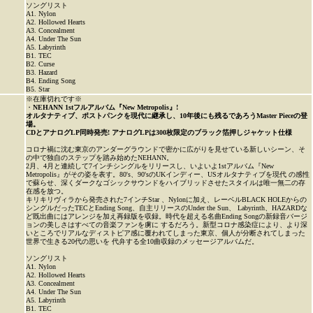
ソングリスト
A1. Nylon
A2. Hollowed Hearts
A3. Concealment
A4. Under The Sun
A5. Labyrinth
B1. TEC
B2. Curse
B3. Hazard
B4. Ending Song
B5. Star
※在庫切れです※
・
NEHANN 1stフルアルバム『New Metropolis』!
オルタナティブ、ポストパンクを現代に継承し、10年後にも残るであろうMaster Pieceの登
場。
CDとアナログLP同時発売! アナログLPは300枚限定のブラック箔押しジャケット仕様
コロナ禍に沈む東京のアンダーグラウンドで密かに広がりを見せている新しいシーン、そ
の中で独自のステップを踏み始めたNEHANN。
2月、4月と連続して7インチシングルをリリースし、いよいよ1stアルバム『New
Metropolis』がその姿を表す。80's、90'sのUKインディー、USオルタナティブを現代 の感性
で蘇らせ、深くダークなゴシックサウンドをハイブリッドさせたスタイルは唯一無二の存
在感を放つ。
キリキリヴィラから発売された7インチStar 、Nylonに加え、レーベルBLACK HOLEからの
シングルだったTECとEnding Song、自主リリースのUnder the Sun、 Labyrinth、HAZARDな
ど既出曲にはアレンジを加え再録版を収録。時代を超える名曲Ending Songの新録音バージ
ョンの美しさはすべての音楽ファンを虜に するだろう。新型コロナ感染症により、より深
いところでリアルなディストピア感に覆われてしまった東京、個人が分断されてしまった
世界で生きる20代の思いを 代弁する全10曲収録のメッセージアルバムだ。
ソングリスト
A1. Nylon
A2. Hollowed Hearts
A3. Concealment
A4. Under The Sun
A5. Labyrinth
B1. TEC