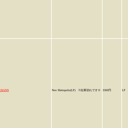
EHANN
New Metropolis(LP) ※在庫切れです※
3300円
LP