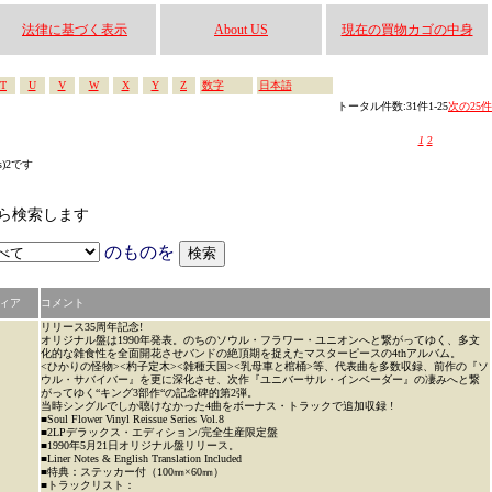
法律に基づく表示
About US
現在の買物カゴの中身
T
U
V
W
X
Y
Z
数字
日本語
トータル件数:31件1-25
次の25件
1
2
s)2です
なかから検索します
のものを
ィア
コメント
リリース35周年記念!
オリジナル盤は1990年発表。のちのソウル・フラワー・ユニオンへと繋がってゆく、多文
化的な雑食性を全面開花させバンドの絶頂期を捉えたマスターピースの4thアルバム。
<ひかりの怪物><杓子定木><雑種天国><乳母車と棺桶>等、代表曲を多数収録、前作の『ソ
ウル・サバイバー』を更に深化させ、次作『ユニバーサル・インベーダー』の凄みへと繋
がってゆく“キング3部作“の記念碑的第2弾。
当時シングルでしか聴けなかった4曲をボーナス・トラックで追加収録 !
■Soul Flower Vinyl Reissue Series Vol.8
■2LPデラックス・エディション/完全生産限定盤
■1990年5月21日オリジナル盤リリース。
■Liner Notes & English Translation Included
■特典：ステッカー付（100㎜×60㎜）
■トラックリスト：