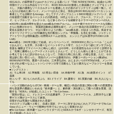
REGALO』の荻野恭子とpicoナカジマによる新バンド『THE NONFICTIONS』結成から2年
待望のフィジカル作品をリリース!。 ROJO REGALOが創造した歌謡曲とクンビアをミック
スし、大阪の濃厚なソースカルチャーを通過したその音のオリジナリティは唯一無二。そ
んな2人が始めた新バンド。メンバーは2人に加え、現在はROJO REGALOのパーカッション
奏者としても活動するAiconga、そしてテクノポップユニットIMOや歌謡ジャグバンド、森
の珍楽団で活動するベーシストの川西卓也、10代よりロック、ブルース、ファンク、ジャ
ズ、ヒップホップ、エレクトロ、など多くのバンドを経験するドラマーのワタンベの5人。
●2022年に結成20周年を迎えたneco眠るの4thアルバム。コロナ禍でそのマイペースな活動に
さらに拍車がかかり、 実質的活動休止期間を経て、メンバー各自の生活環境やマインドの
変化を反映させつつ、 やはり変わりようの無い「neco眠る節」が詰まった作品。疾走する
ギターリフとマリンバが印象的な先行配信シングル「準無職」を含む全14曲。ジャケット
アートワークは増田薫(思い出野郎Aチーム)が担当。 エンジニアはDr.西平(STUDIO LUB
LAB)
■neco眠る：2002年大阪にて結成。オシリペンペンズ、DODDODOと共にレーベル「こんが
りおんがく」を主宰。大小様々なイベントやフェス等で、ユニークかつ妙にダンサブルな
音楽を 極限までマイペースに鳴らし続け、はや20年。その音楽性をわかりやすく説明する
と「先輩に素晴らしいアーティストがたくさんいて、どうしたら彼らと違うことができる
か考えてるうちに訳が分からんくなって、力抜けた時に出た屁」の様な音楽。ただ、その
屁は妙に良い音だった。 現在のメンバーは森雄大(Gt)、伊藤コーポレーション(株)(Ba)、
BIOMAN(SYNTH)、栗原ペダル(Gt)、三木章弘(Dr)、おじまさいり(SYNTH)の6名、メンバー
それぞれが様々なユニット/バンドやソロ等で活動もしており膨大なピープルツリーを形成
している。
■ソングリスト：
A1. ラム串2本 A2.準無職 A3.明るい田舎 A4.本格中華 A5.漁 A6.絶景ポイント A7.
温泉
B1.いい子 B2.ちくわの天ぷら B3.ドライブ B4.夏祭り B5.実家の鍵 B6.大人になっ
ても
・バンド活動のみならずCM・映画・ゲーム等、幅広い作品の音楽に関わり数々の受賞歴を
持ち音楽界の重鎮といわれる『鈴木慶一』と、劇作家・演出家として数々の賞を受賞、活
動する『KERA』が結成したユニット「No Lie-Sense」
「我等が世は」に、ドレスコーズの志磨遼平、ファーストサマーウイカ、上野洋子など豪
華ゲスト陣がコーラスにて参加。
目指すのは常識から開放された音楽!!
そのステップは飄々と軽く、自虐と屈折、テーマに対するひねくれたアプローチでNo Lie-
Sense のニュー・ウェーヴ精神が今作でもいかんなく発揮される!
■No Lie-Sense：鈴木慶一 (ムーンライダーズ) とKERA (ケラ&ザ・シンセサイザーズ、有頂
天) が結成したユニット。