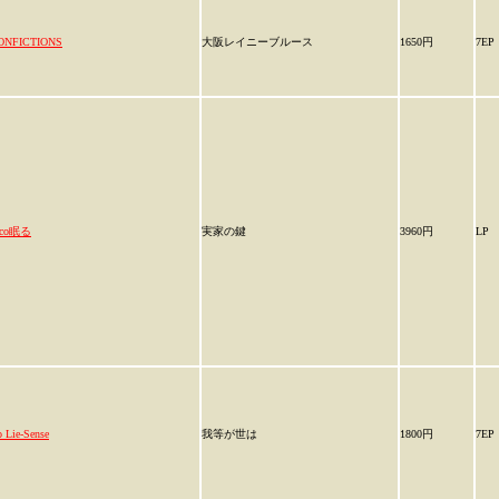
ONFICTIONS
大阪レイニーブルース
1650円
7EP
eco眠る
実家の鍵
3960円
LP
 Lie-Sense
我等が世は
1800円
7EP