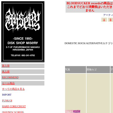
BLOODSUCKER recordsの商品は
これまでどおり消費税はいただき
ません
アーティスト
A
B
DOMESTIC:ROCK/ALTERNATIVEカ
新入荷
写真
買物カゴ
ア
再入荷
RECOMMEND
セール商品
すべての商品を見る
IMPORT
PUNK/OI
HARD CORE/CRUST
OLD/NEW SCHOOL