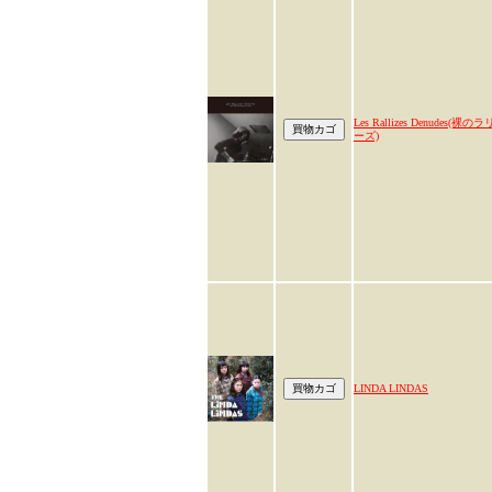
Les Rallizes Denudes(裸のラ
ーズ)
LINDA LINDAS