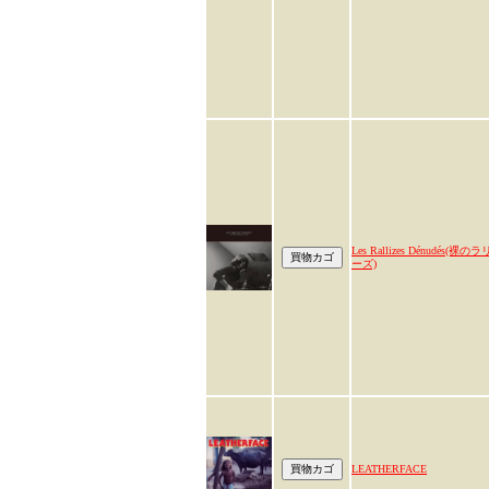
Les Rallizes Dénudés(裸のラ
ーズ)
LEATHERFACE