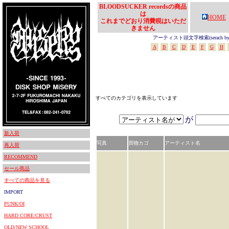
BLOODSUCKER recordsの商品
は
HOME
これまでどおり消費税はいただ
きません
アーティスト頭文字検索(serach by In
A
B
C
D
E
F
G
H
すべてのカテゴリを表示しています
が
新入荷
写真
買物カゴ
アーティスト名
再入荷
RECOMMEND
セール商品
すべての商品を見る
IMPORT
PUNK/OI
HARD CORE/CRUST
OLD/NEW SCHOOL