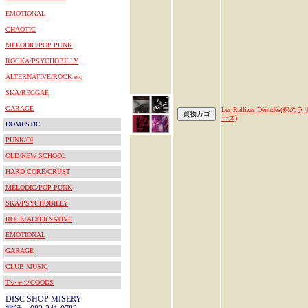
EMOTIONAL
CHAOTIC
MELODIC/POP PUNK
ROCKA/PSYCHOBILLY
ALTERNATIVE/ROCK etc
SKA/REGGAE
GARAGE
Les Rallizes Dénudés(裸のラ
ーズ)
DOMESTIC
PUNK/OI
OLD/NEW SCHOOL
HARD CORE/CRUST
MELODIC/POP PUNK
SKA/PSYCHOBILLY
ROCK/ALTERNATIVE
EMOTIONAL
GARAGE
CLUB MUSIC
TシャツGOODS
DISC SHOP MISERY