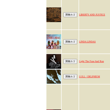
LIBERTY AND JUSTICE
LINDA LINDAS
Light The Fuse And Run
LULL / DELPHIUM