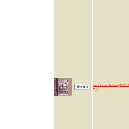
Les Rallizes Dénudés (裸の
ーズ)