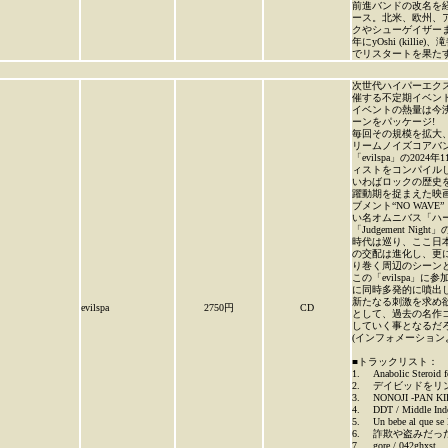
前進バンドの改名を経
ース。北米、欧州、
クやシューゲイザー
年にyOshi (killie
でリスタートを果た
次世代ハイパーエクス
催する不定期イベント『
イベントの熱量は今
ーンをパッケージ!
毎回その規模を拡大、
リームノイズコアバン
「evilspa」の
ィストをコンパイルした
いわばロックの歴史
躍動期を捉まえた映画
ブメント“NO WAV
い名オムニバス「ハ
「Judgement Ni
時代は巡り、ここ日
の交配は進化し、更に
り巻く周辺のシーン
この「evilspa
に同時多発的に噴出
新たなる刺激を求め
evilspa
2750円
CD
として、過去の名作コ
していく事となるだ
(インフォメーション
■トラックリスト：
1. Anabolic Steroid
2. デイビッドをリン
3. NONOJI -PAN KI
4. DDT / Middle Ind
5. Un bebe al que se 
6. 詐欺や盗みだった
7. gore / 042ghxst