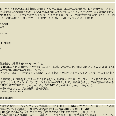
!! 早くもZYANOSE12曲収録の3枚目のアルバム登場！2012年二度の渡米、11月のカナダ～アメリ
ぐに作曲活動に入り制作されたこのアルバムは持前のギターレス・ツインベースからなる難聴必至のノ
更に磨きをかけ、今までのサウンドを残したままエクストリームに別の方向性を差す一枚！！！ 白
！ 2013年秋 ヨーロッパツアー計画中！！！（レーベルインフォより） 収録曲
E FOOL
AVE
 ANGER
OF BIRDS
T
阪を拠点に活動するOOPS(ウープス)。
DIRTY HATEのチヒロ(dr)とジャガー(ba)らによって結成、2017年にケンタロウ(gt)とジョニコ(vo)が加入し
20年6月に1st単独CDを自主リリース。
早いペースで再びレコーディングを開始、バンド初のアナログフォーマットとしてリリースする4曲入
OPS結成時から根幹を支えているタイトに駆ける心地の良いファストなサウンドにそれ以外のバンド
の拡がり、そしてメンバーそれぞれのベクトルがOOPSとしてより強度を増した楽曲で誰かの枠から
TERNATIVE ROCK。しかし更に強まるPUNK/HCからの生々しさは一体なんだ。
、一番やりたいことに嘘は厳禁。全4曲収録。
pei suda (LM STUDIO)
aka daggers)
中心に自主企画"ホイドジャンクション"を開催し、HARDCORE PUNKだけでなくアコースティックや70's
などの様々なバンドと共演し、独自の活動を続けている西荻窪HARDCORE PUNK!!
から4年を経ての1st 7インチ アナログ盤がCREW FOR LIFE RECORDSよりリリース！！
ANESE HCを軸に特徴ある無機質なギター、絶妙なコーラスが加わり唯一無二のサウンドを創り出している。