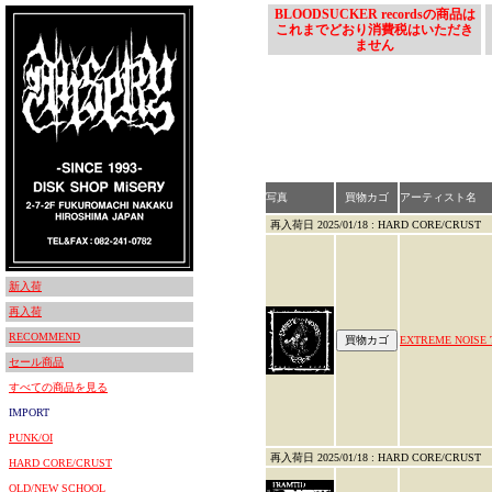
BLOODSUCKER recordsの商品は
これまでどおり消費税はいただき
ません
写真
買物カゴ
アーティスト名
再入荷日 2025/01/18 : HARD CORE/CRUST
新入荷
再入荷
RECOMMEND
EXTREME NOISE
セール商品
すべての商品を見る
IMPORT
PUNK/OI
再入荷日 2025/01/18 : HARD CORE/CRUST
HARD CORE/CRUST
OLD/NEW SCHOOL