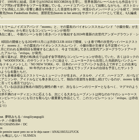
て、1995年に結成。日本ではSONZAI RECORDSを主宰し、世界各国のレーベルからも作品をリリ
アジア問わず世界中をツアーを実施している。ハードコアバンドとして始動しながらも、ポストロッ
までを消化した深い音響と轟音を特徴とした音楽性を持つ。何度かのメンバーチェンジを経て、2018
)、滝善充(9mm Parabellum Bullet)、渡部宏生(heaven in her arms)をサポートメンバーとして迎え、6人編成
す。
トリームノイズコアバンド『moreru』と、その盟友のバイオレンススカムバンド『小腸分裂』が主
evilspa』から初となるコンピレーションが発売!
沸点に達し、今後のシーンを担う若きバンドが集結する2024年最新の次世代アンダーグラウンド・シ
8回目の開催となる2024年11月には渋谷CLUB ASIAで開催、いま巷で噂の次世代ハイパーエクスト
ド、moreru と、その盟友のバイオレンススカムバンド、小腸分裂が主催する不定期イベント
2024年11月に行われる第8回目を開催するにあたり、今まで出演してきた次世代アンダーグラウンドアーテ
アルバム『evilspa』が発売。
を振り返れば、歴史の転換点では必ず金字塔的なコンピレーションが存在していた。古くはロックの
「WOODSTOCK」のサウンドトラックに始まり、ニューヨークから出現した先鋭的なパンクムー
E” をドキュメントした「NO NEW YORK」や、日本のハードコアパンクを語る上で外すことの出来な
ードコア不法集会」、90 年代のオルタナシーンに加えてラップメタルの台頭を予言したサントラ
ght」のような名盤たちだ。
本でも多種多様なエクストリームミュージックが生まれ、メタルや、ノイズ、ハードコア、ガバなど
アニソンや、アイドルなども巻き添えにして、独自の音楽性を創造し続けているのが、moreru を取
と言っても過言ではない。
」に参加しているほぼほぼ無名の強烈な個性の数々が、次なるシーンのリーダーとなるべく、マグマのよう
していく。
欲求不満のオーディエンスに応えうる、次にくる大きなムーブメントは何なのか?そのショーケース
ンピレーションにも引けを取らない最重要な作品として、このコンピレーション「evilspa」は存在
ろう。
より)
 feat. 夢咲みちる / rirugiliyangugili
チ../ 小腸分裂
RI CHAINSAW- / DC
ex
le permite nacer pero no se le deja nacer / ANALSKULLFUCK
ら俺はしない / SLXMZA