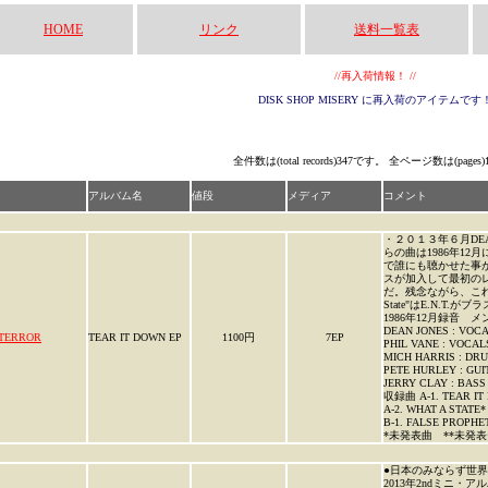
HOME
リンク
送料一覧表
//再入荷情報！ //
DISK SHOP MISERY に再入荷のアイテムです
全件数は(total records)347です。 全ページ数は(pages
アルバム名
値段
メディア
コメント
・２０１３年６月DE
らの曲は1986年12月に
で誰にも聴かせた事
スが加入して最初の
だ。残念ながら、これ
State"はE.N.T
1986年12月録音 メ
DEAN JONES : VOC
 TERROR
TEAR IT DOWN EP
1100円
7EP
PHIL VANE : VOCAL
MICH HARRIS : DR
PETE HURLEY : GUI
JERRY CLAY : BASS
収録曲 A-1. TEAR IT
A-2. WHAT A STATE*
B-1. FALSE PROPHE
*未発表曲 **未発表テ
●日本のみならず世界的
2013年2ndミニ・アル