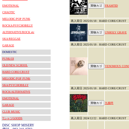
EMOTIONAL
FRAMTID
CHAOTIC
MELODIC/POP PUNK
再入荷日 2025/01/18 : HARD CORE/CRUST
ROCKA/PSYCHOBILLY
ALTERNATIVE/ROCK etc
UNHOLY GRAVE
SKA/REGGAE
再入荷日 2025/01/18 : HARD CORE/CRUST
GARAGE
DOMESTIC
PUNK/OI
OLD/NEW SCHOOL
VENOMOUS CON
HARD CORE/CRUST
MELODIC/POP PUNK
SKA/PSYCHOBILLY
再入荷日 2025/01/18 : HARD CORE/CRUST
ROCK/ALTERNATIVE
EMOTIONAL
九狼吽
GARAGE
CLUB MUSIC
TシャツGOODS
再入荷日 2024/12/22 : HARD CORE/CRUST
DISC SHOP MISERY