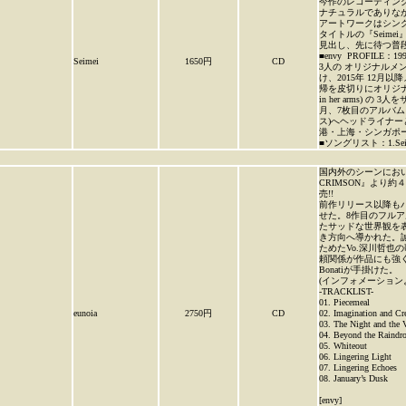
今作のレコーディング
ナチュラルでありな
アートワークはシングル『Al
タイトルの『Seim
見出し、先に待つ普
■envy PROFILE：199
Seimei
1650円
CD
3人の オリジナルメ
け、2015年 12月以
帰を皮切りにオリジナルメンバー 3
in her arms)
月、7枚目のアルバム『T
ス)へヘッドライナー
港・上海・シンガポ
■ソングリスト：1.Seimei
国内外のシーンにおいて
CRIMSON』より約４
売!!
前作リリース以降も
せた。8作目のフルア
たサッドな世界観を
き方向へ導かれた。
ためたVo.深川哲
頼関係が作品にも強く反映
Bonatiが手掛けた。
(インフォメーション
-TRACKLIST-
01. Piecemeal
eunoia
2750円
CD
02. Imagination and Cr
03. The Night and the 
04. Beyond the Raindr
05. Whiteout
06. Lingering Light
07. Lingering Echoes
08. January’s Dusk
[envy]