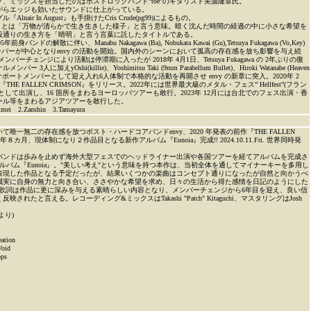
、ミックスを担当したのはポストロックバンド”toe”のギタリスト美濃隆章氏。
がらエッジも効いたサウンドに仕上がっている。
nair In August』も手掛けたCris Crude(pg99)によるもの。
ei』とは「万物が清らかで生き生きした様子」と言う意味。暗く沈んだ時間の経過の中に小さな希望を
段通りの生き方を「晴明」と言う言葉に託したタイトルである。
5年前身バンドの解散に伴い、Manabu Nakagawa (Ba), Nobukata Kawai (Gu),Tetsuya Fukagawa (Vo,Key)
ンバーが中心となりenvy の活動を開始。国内外のシーンにおいて孤高の存在感を放ち影響を与え続
降メンバーチェンジにより活動は停滞期に入ったが 2018年 4月1日、Tetsuya Fukagawa の 2年ぶりの復
人に加えyOshi(killie)、Yoshimitsu Taki (9mm Parabellum Bullet)、Hiroki Watanabe (Heaven
 の 3人をサポートメンバーとして迎え入れ6人体制で本格的な活動を再開させ envy の新章に突入。2020年 2
HE FALLEN CRIMSON』をリリース。2022年には世界最大級のメタル・フェス” Hellfest”(フラン
として出演し、16 箇所をまわるヨーロッパツアーも敢行。2023年 12月には台北でのフェス出演・香
ール等をまわるアジアツアーを敢行した。
 2.Zanshin 3.Tamayura
唯一無二の存在感を放つポスト・ハードコアバンドenvy、2020 年発表の前作『THE FALLEN
年８カ月、現体制になり２作品目となる新作アルバム『Eunoia』完成!! 2024.10.11.Fri. 世界同時発
バンドは歩みを止めず海外大型フェスでのヘッドライナー出演や各国ツアーを経てアルバムを完成さ
ルバム『Eunoia』。"美しい考え"という意味を持つ本作は、当初全体を通してマイナーキーを多用し
表現した作品となる予定だったが、結果いくつかの楽曲はコンセプト通りになったが自然と向かうべ
誠実に自身の無力と向き合い、ささやかな希望を求め、日々の生活から得た感情を日記のようにした
也の歌詞は作品に更に深みを与える素晴らしい内容となり、メンバーチェンジから6年目を迎え、良い信
されたと言える。レコーディング&ミックスはTakashi "Patch" Kitaguchi、マスタリングはJosh
より)
eation
Void
ops