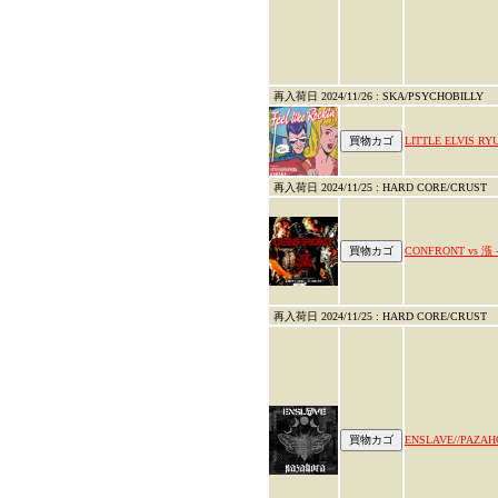
再入荷日 2024/11/26 : SKA/PSYCHOBILLY
LITTLE ELVIS RYU
再入荷日 2024/11/25 : HARD CORE/CRUST
CONFRONT vs 漲 
再入荷日 2024/11/25 : HARD CORE/CRUST
ENSLAVE//PAZA