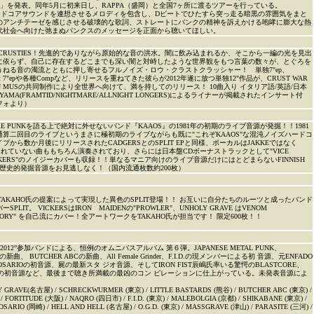
ENCE」を発表。同年5月に初来日し、RAPPA（盛岡）と全国7ヶ所に渡るツアーを行っている。
ハードコアサウンドを連想させるメロディを包含し、Dビートでひたすら突っ走る暗黒の雰囲気をまと
のアンチテーゼを感じさせる破壊的な歌詞、ストレートにパンクの精神を訴えかける咆哮に膨大な熱
代社会へ向けた弛まぬパンクスのメッセージを正面から聴いてほしい。
HED CRUSTIES！先進的でありながら原始的な音の洪水。闇に飲み込まれるか、そこから一編の光を見出
に依らず、自己に存在するどこまでも深い闇と対峙したような世界観をもつ言葉の数々が、とぐろを
ねる音の濁流とともに押し寄せるフルノイズ・ロウ・クラストクラッシャー！ 単独7"ep、
lit 7"epや各種Compなど、リリースを重ねてきた彼らが2012年遂に放つ単独12"作品が、CRUST WAR
 ES UN MUSの共同制作により全世界へ向けて、満を持してのリリース！ 10曲入り イタリア語/英語/日本
AMA(FRAMTID/NIGHTMARE/ALLNIGHT LONGERS)によるライナーが掲載されたインサート付
フォより）
DCORE PUNKを語る上で絶対に外せないバンド『KAAOS』の1981年の初期のライブ音源が発掘！！1981
算二回目のライブというまさに極初期のライブながらも既に"これぞKAAOS"な混沌ノイズハードコ
から数か月後にリリースされたCADGERSとのSPLIT EPと同様、ボーカルはJAKKEではなく
されていない曲ももちろん演奏されており、さらには日本盤CDボーナストラックとして"VICE
T ROCKERS"のノイジーカバーも収録！！単なるマニア向けのライブ音源だけにはとどまらないFINNISH
NKの歴史的発掘音源をお見逃しなく！（国内流通枚数約200枚）
VEのTAKAHO氏の提案によって実現した異色のSPLIT登場！！ お互いに自分たちのルーツと成ったバンド
LIT。 VICKERSはIRON MAIDENの"PROWLER"、UNHOLY GRAVE はVENOM
ATHORY" を自己流にカバー！全アートワークをTAKAHO氏が担当です！ 限定600枚！！
RDS 2012”参加バンドによる、恒例のオムニバスアルバム 第６弾。JAPANESE METAL PUNK、
Dの新曲、 BUTCHER ABCの新曲、All Female Grinder、F.I.D.の現メンバーによる初 音源、元ENFADO
SARIOの初音源、屍の最新スタ ジオ音源、そしてIRON FIST辰嶋氏率いる驚愕のBLASTCORE、
MERの初音源など、最後まで聴き所満載の最凶のコン ピレーションに仕上がっている。未発表音源によ
GRAVE(名古屋) / SCHRECKWURMER (東京) / LITTLE BASTARDS (熊谷) / BUTCHER ABC (東京) /
/ FORTITUDE (大阪) / NAQRO (四日市) / F.I.D. (東京) / MALEBOLGIA (京都) / SHIKABANE (東京) /
SARIO (岡崎) / HELL AND HELL (名古屋) / O.G.D. (東京) / MASSGRAVE (津山) / PARASITE (三河) /