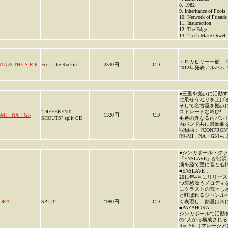
8. 1982
9. Inheritance of Fools
10. Network of Friends
11. Insurrection
12. The Edge
13. "Let's Make Orwell
・ロカビリー一筋、ロカビ
TA & THE S.R.P.
Feel Like Rockin'
2530円
CD
2012年発表アルバム
●三重を拠点に活動するJ
に乗せうねりを上げる
そして名古屋を拠点に
"DIFFERENT
ストレートな叫び!
-MI・NA・GI-
1320円
CD
SHOUTS" split CD
毛色の異なる両バンド
両バンド共に最新曲を
収録曲： [CONFRONT] 1. R
[漲-MI・NA・GI-] 4.
●シンガポール・クラス
「ENSLAVE」が
演を経て更に音と心情
■ENSLAVE：
2011年4月にリリー
つ哀愁漂うメロディを
にクラストの荒々し
と呼ばれるジャンル
HORA
SPLIT
1980円
CD
く表現し、熱量は常
■PAZAHORA：
シンガポールで活動を続け
の4人から構成される。
Roe-Shi（マレー