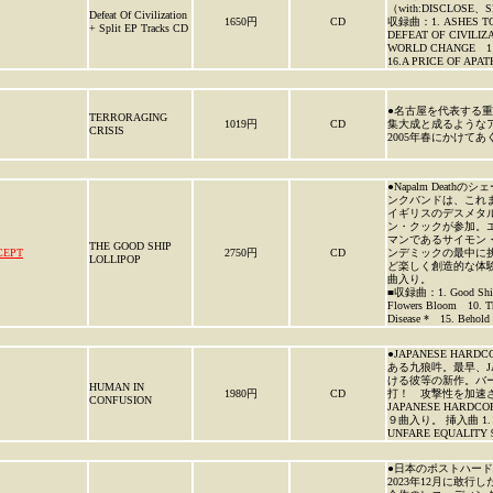
（with:DISCLOS
Defeat Of Civilization
1650円
CD
収録曲：1. ASHES TO
+ Split EP Tracks CD
DEFEAT OF CIVILI
WORLD CHANGE 11
16.A PRICE OF AP
●名古屋を代表する重
TERRORAGING
1019円
CD
集大成と成るような
CRISIS
2005年春にかけて
●Napalm Deat
ンクバンドは、これ
イギリスのデスメタ
ン・クックが参加。
マンであるサイモン・
THE GOOD SHIP
CEPT
2750円
CD
ンデミックの最中に
LOLLIPOP
ど楽しく創造的な体
曲入り。
■収録曲：1. Good Ship L
Flowers Bloom 10. Th
Disease * 15. Beho
●JAPANESE H
ある九狼吽。最早、JA
ける彼等の新作。バ
HUMAN IN
1980円
CD
打！ 攻撃性を加速
CONFUSION
JAPANESE HARD
９曲入り。 挿入曲 1. ドロ
UNFARE EQUALITY
●日本のポストハードコア
2023年12月に敢