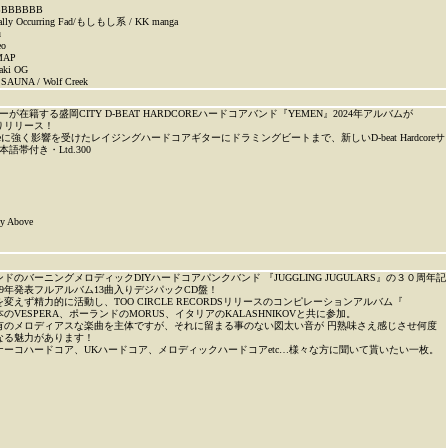
/ BBBBBBB
urally Occurring Fad/もしもし系 / KK manga
ru
Reo
MAP
ki OG
AUNA / Wolf Creek
が在籍する盛岡CITY D-BEAT HARDCOREハードコアバンド『YEMEN』2024年アルバムが
Kよりリリース！
ischargeに強く影響を受けたレイジングハードコアギターにドラミングビートまで、新しいD-beat Hardcoreサ
語帯付き・Ltd.300
ky Above
ドのバーニングメロディックDIYハードコアパンクバンド 『JUGGLING JUGULARS』の３０周年記
19年発表フルアルバム13曲入りデジパックCD盤！
変えず精力的に活動し、TOO CIRCLE RECORDSリリースのコンピレーションアルバム『
日本のVESPERA、ポーランドのMORUS、イタリアのKALASHNIKOVと共に参加。
有のメロディアスな楽曲を主体ですが、それに留まる事のない図太い音が 円熟味さえ感じさせ何度
なる魅力があります！
ーコハードコア、UKハードコア、メロディックハードコアetc…様々な方に聞いて貰いたい一枚。