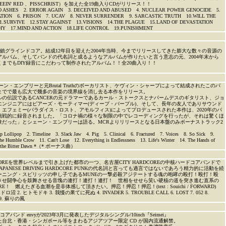
E、SEEIN' RED 、PISSCHRIST）を加えた全19曲入りCDがリリース！！
 ASHES 2. ERROR AGAIN 3. DECEIVED AND ABUSED 4. NUCLEAR POWER GENOCIDE 5.
ZATION 6. PRISON 7. UCAV 8. NEVER SURRENDER 9. SARCASTIC TRUTH 10.WILL THE
.SURVIVE 12.STAY AGAINST 13.VISIONS 14.THE PLAGUE 15.LAND OF DEVASTATION
ATHY 17.MIND AND ACTION 18.LIFE CONTROL 19.PUNISHMENT
鎮グラインドコア。結成12年目を迎えた2004年当時、今までリリースしてきた膨大な数々の音源の
アルバム、そしてバンドの代名詞と成るようなアルバムが作りたいと言う意志の元、2004年末から
あくまでもDIY録音にこだわって制作されたアルバム！！全20曲入り！！
hのシェーン・エンブリーと元Brutal Truthのボーカリスト、ケヴィン・シャープによって結成されたこのパ
までで最も広大で幾多の音楽の境界線を消し去る本作をリリース。
ルの伝説であるCANCERの元ドラマーであるカール・ストークスとナパームデスのギタリスト、ジョ
エンジニアにはピアーズ・モーティマー(ディープ・パープル)、そして、長年の友人でありサウンド
エフェミー(パラダイス・ロスト、アモルフィス)によってプロデュースされた本作は、2020年のパ
挑戦的に録音されました。「コロナ禍の様々な制限の中でレコーディングを行ったが、それは驚くほ
験だった」とシェーン・エンブリーは語る。MCRよりリリースとなる日本盤のみボーナストラック2
ollipop 2. Timeline 3. Slack Jaw 4. Pig 5. Clinical 6. Fractured 7. Voices 8. So Sick 9.
e Humble Crow 11. Can't Lose 12. Everything is Endlessness 13. Life's Winter 14. The Hands of
ld the Bitter Dawn *（* ボーナス曲）
ARDCOREを世界レベルまで引き上げた都市の一つ、名古屋CITY HARDCOREの中核ハードコアバンドで
PANESE DRIVING HARDCORE PUNKの代名詞と言っても過言ではないであろう精力的に活動を続
ーニング・スピリッツの申し子であるMUNEの一撃必殺アジテートする魂の咆哮の殴打！殴打！殴
させ闘争心を鼓舞させる音塊の連打！連打！連打！ 世相をせせら笑い硬核の道を突き進む直系の
CORE！ 燃えたぎる血潮を是非体感して頂きたい。押忍！押忍！押忍！(text : Souichi / FORWARD)
沼 2. ヒトモドキ 3. 我慢の果てに死ぬ 4. INVADER 5. TROUBLE CALL 6. LOST 7. 052 8.
 9. 蘇りの風
バンド envyが2023年3月に発表したデジタルシングル/10inch『Seimei』
行した台北・香港・シンガポール等をまわるアジアツアー限定 CD が国内流通解禁。