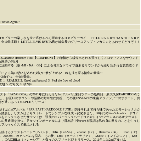
 Fiction Again!"
リーの楽しさを世に広げるべく躍進するロカビリーガイ、LITTLE ELVIS RYUTA & THE S.R.P.
！全10曲収録！ LITTLE ELVIS RYUTA氏が編集長のグリースアップ・マガジンとあわせてどうぞ！！
apanese Hardcore Punk【CONFRONT】の激情から繰り出される荒々しくメロディアスなサウンド
怒涛の叫び!
活動する【漲 -MI・NA・GI-】による骨太なドライブ感あるサウンドから繰り出される哀愁漂うド
による熱い想いを込めた叫びに拳が上がる! 魂を揺さ振る情念の音塊!!!
3曲ずつ、全6曲収録。
EALIZE 2. Greed and betrayal 3. Feel the flow of blood
 意地 5. 宿り火 6. 積?罪?
ト「PAZAHORA」の2011年に行われた2ndアルバム来日ツアーの最終日、新大久保EARTHDOMに
出演し、お互いのサウンドや活動の方向性に共感。 その後ENSLAVEの東南アジアツアーのサポート、共
が通いあってのSPLITリリース！
スされた1stアルバム「FAR EAST HARDCORE PUNK」以降それまで持ち味であったエモーショナルか
踏襲し、リズムはよりストレートでシンプルな構成へ変化させた。00年代のNewSchoolハードコア
さをミックスさせたサウンドは、現代のスパニッシュハードコアやドイツ/フランスのネオクラスト
への共通項を持つ。男女ツインボーカルにより日本語で歌われる歌詞は己の身の回りのことを生々し
にフルマックスで表現される
るクラストハードコアバンド。Hafiz（Gt&Vo）、Zhafran（Gt）、Hamima（Ba）、Hood（Dr）
2006年に1stアルバムを発表、その後、Crux（オーストラリア）、Ghaust（インドネシア）、Kah-
シア）、DAIGHILA（マレーシア）と数々のスプリットEPをリリース。2011年には2ndアルバム