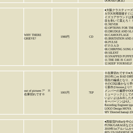
DORAID (東京)
●大阪クラスティーズ!
カTOUR帰国後す
イズコアサウンドは
目を剥いて震えろ！！
01.NEVER
02.OPTIONS FOR TH
03.DRUDGE AND SL
WHY THERE
04.CAMOUFLAGE
1980円
CD
GRIEVE?
05.IRRITATION AND
06.PULSE
07.F.O.A.D
08.CHIRPING SONG 
09.SILENT
10.SNAPPED PUPPE
11.THE DIE IS CAST
12.KEEP YOURSELF
※在庫切れです※●大
2015年にex BAD 
現在の編成となり、20
そのCD以後かなり
り新作がmouseより!!
out of pictures 7" ※
メンバーの遍歴やO
1001円
7EP
在庫切れです※
ミュージックとして
いよいよはみ出したAL
キーパーソンは4人
Recording Engineer:ip
LOGO Design:MOYA
MV Directed:hamaji (Os
●西荻窪PitBarを
PUNK/GARAGE
2019年1stアルバム
80'S US/JAP