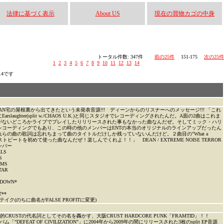
法律に基づく表示
About US
現在の買物カゴの中身
！
トータル件数: 347件
前の25件
151-175
次の25件
1
2
3
4
5
6
7
8
9
10
11
12
13
14
)14です
AN宅の屋根裏から出てきたという未発表音源!!! ディーンからのリスナーへのメッセージ!!! 「これ
Earslaughter(split w./CHAOS U.K.)と同じスタジオでレコーディングされたんだ。A面の2曲はこれま
がないどころかライブでプレイしたりリリースされた事もなかった曲なんだぜ。そしてミック・ハリ
レコーディングでもあり、この時の他のメンバーはENTの本当のオリジナルのラインアップだったん
らの曲の歌詞は忘れちまって曲のタイトルだけしか残っていないんだけど。２曲目の"What a
.がブラストビートを初めて使った曲なんだぜ！楽しんでくれよ！！」 DEAN / EXTREME NOISE TERROR
ンバー
ALS
S
UMS
TAR
 DOWN*
T**
イク(のちに曲名がFALSE PROFITに変更)
CRUSTの代名詞としてその名を轟かす、大阪CRUST HARDCORE PUNK「FRAMTID」！！
バム「"DEFEAT OF CIVILIZATION"」に2004年から2009年の間にリリースされた3枚のsplit EP音源