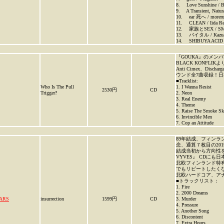
8. Love Sunshine 
9. A Transient, Nat
10. ear 死へ / more
11. CLEAN / Iida 
12. 家族とSEX / S
13. バイタル / Kazua
14. SHIBUYA ACID S
『GOUKA』のメンバー
BLACK KONFLI
Anti Cimex、D
ウンド全7曲収録！日本
■Tracklist:
Who Is The Pull
1. I Wanna Resist
2530円
CD
Trigger?
2. Neon
3. Real Enemy
4. Theme
5. Raise The Smoke S
6. Invincible Men
7. Cop an Attitude
89年結成、フィンラン
念、通算７枚目の20
結成当初から方向性を
VYVES』 CDにも
北欧フィンランド特
でもリピートしたく
北欧ハードコア、アナ
■トラックリスト：
1. Fire
2. 2000 Dreams
ARS
insurrection
1599円
CD
3. Murder
4. Pressure
5. Another Song
6. Discontent
7. Extra Hours