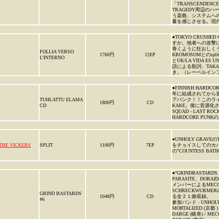
「TRANSCEND
TRAGEDY周辺の
う楽曲、システムへ
量を感じさせる。現
●TOKYO CRUS
すか。他者への攻撃
巻くように狂おしくう
FOLLIA VERSO
1760円
12EP
KROMOSOMとのsp
L'INTERNO
とUK/LA VIDA
語による歌詞、TAKAY
き。（レーベルイン
●FINNISH HAR
年に結成されてから通
TUHLATTU ELAMA
アパンク！！このライブ
1800円
CD
CD
KAKE。後に音源化
SQUAD - LAS
HARDCORE PU
●UNHOLY GRA
THE VICKERS
SPLIT
1100円
7EP
をチョイスしてのカバーSP
の"COUNTESS B
●“GRINDBASTA
PARASITE、DORAI
メンバーによるMECO
SCHRECKWUR
GRIND BASTARDS
1048円
CD
る全２１曲収録。
#6
参加バンド : UNHOLY 
MORTALIZED (京都 ) 
DARGE (岐阜) / MECO