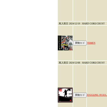
再入荷日 2024/12/19 : HARD CORE/CRUST
YEMEN
再入荷日 2024/12/08 : HARD CORE/CRUST
JUGGLING JUGUL