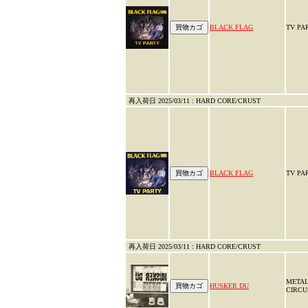
BLACK FLAG
TV P
再入荷日 2025/03/11 : HARD CORE/CRUST
BLACK FLAG
TV PA
再入荷日 2025/03/11 : HARD CORE/CRUST
META
HUSKER DU
CIRCU