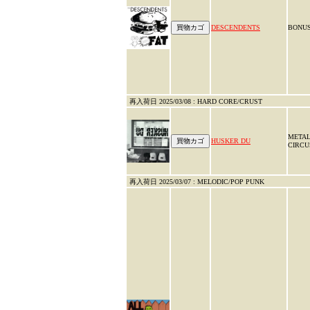
DESCENDENTS
BONUS
再入荷日 2025/03/08 : HARD CORE/CRUST
META
HUSKER DU
CIRCU
再入荷日 2025/03/07 : MELODIC/POP PUNK