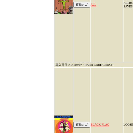
ALLR
ALL
SAVES
再入荷日 2025/03/07 : HARD CORE/CRUST
BLACK FLAG
LOOSE