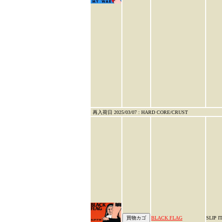
再入荷日 2025/03/07 : HARD CORE/CRUST
BLACK FLAG
SLIP I