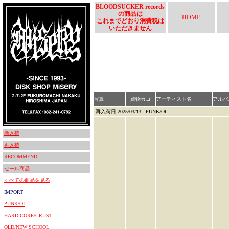
BLOODSUCKER records
の商品は
HOME
これまでどおり消費税は
いただきません
写真
買物カゴ
アーティスト名
アルバ
再入荷日 2025/03/13 : PUNK/OI
新入荷
再入荷
RECOMMEND
セール商品
すべての商品を見る
IMPORT
PUNK/OI
HARD CORE/CRUST
OLD/NEW SCHOOL