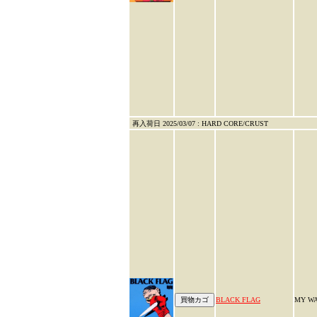
再入荷日 2025/03/07 : HARD CORE/CRUST
BLACK FLAG
MY W