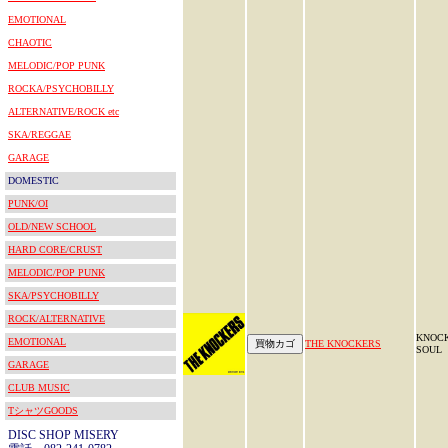
EMOTIONAL
CHAOTIC
MELODIC/POP PUNK
ROCKA/PSYCHOBILLY
ALTERNATIVE/ROCK etc
SKA/REGGAE
GARAGE
DOMESTIC
PUNK/OI
OLD/NEW SCHOOL
HARD CORE/CRUST
MELODIC/POP PUNK
SKA/PSYCHOBILLY
ROCK/ALTERNATIVE
KNOCK
EMOTIONAL
THE KNOCKERS
SOUL
GARAGE
CLUB MUSIC
TシャツGOODS
DISC SHOP MISERY