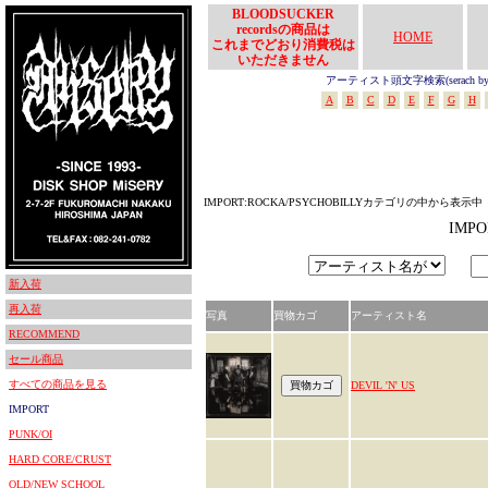
BLOODSUCKER
recordsの商品は
HOME
これまでどおり消費税は
いただきません
アーティスト頭文字検索(serach by In
A
B
C
D
E
F
G
H
IMPORT:ROCKA/PSYCHOBILLYカテゴリの中から表示中
IMP
新入荷
再入荷
写真
買物カゴ
アーティスト名
RECOMMEND
セール商品
すべての商品を見る
DEVIL 'N' US
IMPORT
PUNK/OI
HARD CORE/CRUST
OLD/NEW SCHOOL