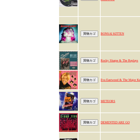
BONSAI KITTEN
Rocky Sharpe & The Replays
Eva Eastwood & The Major K
METEORS
DEMENTED ARE GO