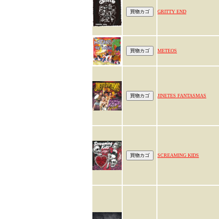
GRITTY END
METEOS
JINETES FANTASMAS
SCREAMING KIDS