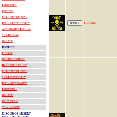
EMOTIONAL
CHAOTIC
MELODIC/POP PUNK
METEORS
ROCKA/PSYCHOBILLY
ALTERNATIVE/ROCK etc
SKA/REGGAE
GARAGE
DOMESTIC
PUNK/OI
OLD/NEW SCHOOL
HARD CORE/CRUST
MELODIC/POP PUNK
SKA/PSYCHOBILLY
ROCK/ALTERNATIVE
EMOTIONAL
GARAGE
CLUB MUSIC
TシャツGOODS
DISC SHOP MISERY