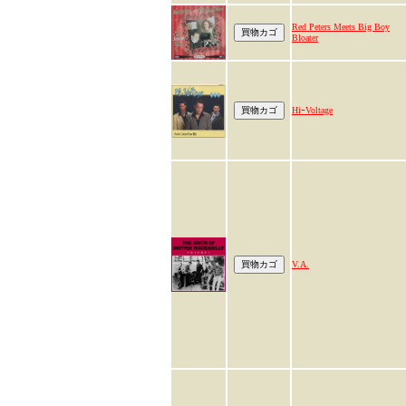
Red Peters Meets Big Boy
Bloater
HiｰVoltage
V.A.