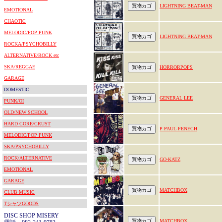
LIGHTNING BEAT-MAN
EMOTIONAL
CHAOTIC
MELODIC/POP PUNK
LIGHTNING BEAT-MAN
ROCKA/PSYCHOBILLY
ALTERNATIVE/ROCK etc
SKA/REGGAE
HORRORPOPS
GARAGE
DOMESTIC
GENERAL LEE
PUNK/OI
OLD/NEW SCHOOL
HARD CORE/CRUST
P PAUL FENECH
MELODIC/POP PUNK
SKA/PSYCHOBILLY
ROCK/ALTERNATIVE
GO-KATZ
EMOTIONAL
GARAGE
MATCHBOX
CLUB MUSIC
TシャツGOODS
DISC SHOP MISERY
MATCHBOX