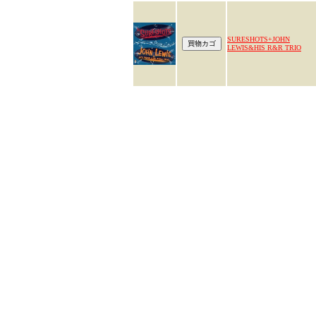
SURESHOTS+JOHN
LEWIS&HIS R&R TRIO