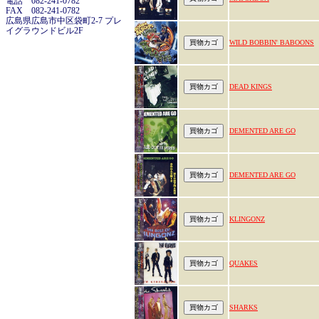
電話 082-241-0782
FAX 082-241-0782
広島県広島市中区袋町2-7 プレ
イグラウンドビル2F
WILD BOBBIN' BABOONS
DEAD KINGS
DEMENTED ARE GO
DEMENTED ARE GO
KLINGONZ
QUAKES
SHARKS