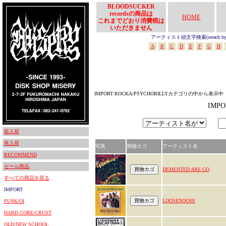
BLOODSUCKER
recordsの商品は
HOME
これまでどおり消費税は
いただきません
アーティスト頭文字検索(serach by In
A
B
C
D
E
F
G
H
IMPORT:ROCKA/PSYCHOBILLYカテゴリの中から表示中
IMP
新入荷
再入荷
写真
買物カゴ
アーティスト名
RECOMMEND
セール商品
DEMENTED ARE GO
すべての商品を見る
IMPORT
LOOSENOOSE
PUNK/OI
HARD CORE/CRUST
OLD/NEW SCHOOL