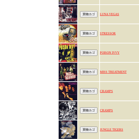
LUNA VEGAS
STRESSOR
POISON IVVY
MISS TREATMENT
CRAMPS
CRAMPS
JUNGLE TIGERS