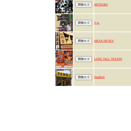
METEORS
V.A.
MEAN DEVILS
LONG TALL TEXANS
Deadbolt