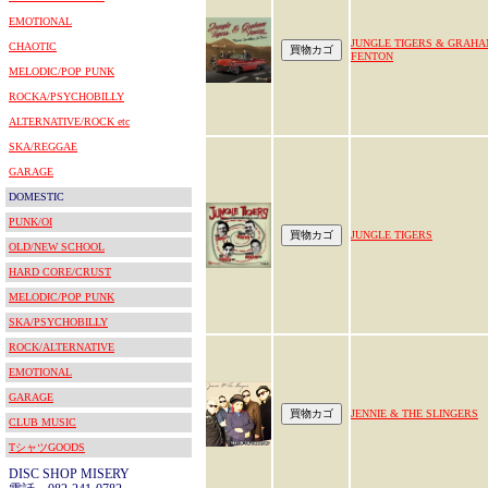
EMOTIONAL
JUNGLE TIGERS & GRAH
CHAOTIC
FENTON
MELODIC/POP PUNK
ROCKA/PSYCHOBILLY
ALTERNATIVE/ROCK etc
SKA/REGGAE
GARAGE
DOMESTIC
PUNK/OI
JUNGLE TIGERS
OLD/NEW SCHOOL
HARD CORE/CRUST
MELODIC/POP PUNK
SKA/PSYCHOBILLY
ROCK/ALTERNATIVE
EMOTIONAL
GARAGE
JENNIE & THE SLINGERS
CLUB MUSIC
TシャツGOODS
DISC SHOP MISERY