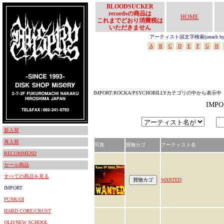
BLOODSUCKER
recordsの商品は
HOME
これまでどおり消費税は
いただきません
アーティスト頭文字検索(serach by In
A
B
C
D
E
F
G
H
IMPORT:ROCKA/PSYCHOBILLYカテゴリの中から表示中
IMP
新入荷
再入荷
写真
買物カゴ
アーティスト名
RECOMMEND
セール商品
すべての商品を見る
WANTED
IMPORT
PUNK/OI
HARD CORE/CRUST
OLD/NEW SCHOOL