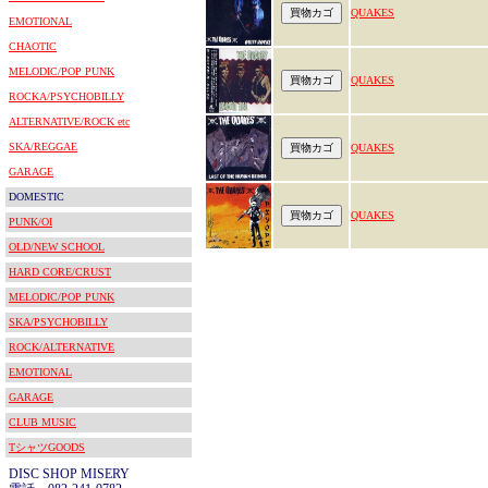
QUAKES
EMOTIONAL
CHAOTIC
MELODIC/POP PUNK
QUAKES
ROCKA/PSYCHOBILLY
ALTERNATIVE/ROCK etc
SKA/REGGAE
QUAKES
GARAGE
DOMESTIC
QUAKES
PUNK/OI
OLD/NEW SCHOOL
HARD CORE/CRUST
MELODIC/POP PUNK
SKA/PSYCHOBILLY
ROCK/ALTERNATIVE
EMOTIONAL
GARAGE
CLUB MUSIC
TシャツGOODS
DISC SHOP MISERY