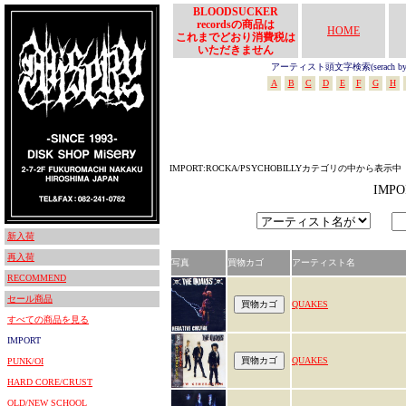
BLOODSUCKER
recordsの商品は
HOME
これまでどおり消費税は
いただきません
アーティスト頭文字検索(serach by In
A
B
C
D
E
F
G
H
IMPORT:ROCKA/PSYCHOBILLYカテゴリの中から表示中
IMP
新入荷
再入荷
写真
買物カゴ
アーティスト名
RECOMMEND
セール商品
QUAKES
すべての商品を見る
IMPORT
QUAKES
PUNK/OI
HARD CORE/CRUST
OLD/NEW SCHOOL