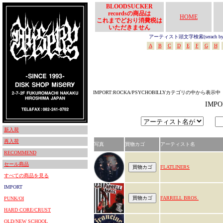
BLOODSUCKER
recordsの商品は
HOME
これまでどおり消費税は
いただきません
アーティスト頭文字検索(serach by In
A
B
C
D
E
F
G
H
IMPORT:ROCKA/PSYCHOBILLYカテゴリの中から表示中
IMP
新入荷
再入荷
写真
買物カゴ
アーティスト名
RECOMMEND
セール商品
FLATLINERS
すべての商品を見る
IMPORT
FARRELL BROS.
PUNK/OI
HARD CORE/CRUST
OLD/NEW SCHOOL