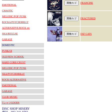
FRANCINE
EMOTIONAL
CHAOTIC
MELODIC/POP PUNK
FRACTURED
ROCKA/PSYCHOBILLY
ALTERNATIVE/ROCK etc
SKA/REGGAE
FAT CATS
GARAGE
DOMESTIC
PUNK/OI
OLD/NEW SCHOOL
HARD CORE/CRUST
MELODIC/POP PUNK
SKA/PSYCHOBILLY
ROCK/ALTERNATIVE
EMOTIONAL
GARAGE
CLUB MUSIC
TシャツGOODS
DISC SHOP MISERY