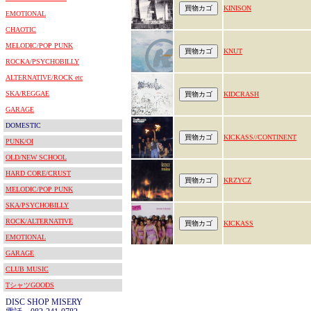
KINISON
EMOTIONAL
CHAOTIC
MELODIC/POP PUNK
KNUT
ROCKA/PSYCHOBILLY
ALTERNATIVE/ROCK etc
SKA/REGGAE
KIDCRASH
GARAGE
DOMESTIC
KICKASS//CONTINENT
PUNK/OI
OLD/NEW SCHOOL
HARD CORE/CRUST
KRZYCZ
MELODIC/POP PUNK
SKA/PSYCHOBILLY
ROCK/ALTERNATIVE
KICKASS
EMOTIONAL
GARAGE
CLUB MUSIC
TシャツGOODS
DISC SHOP MISERY