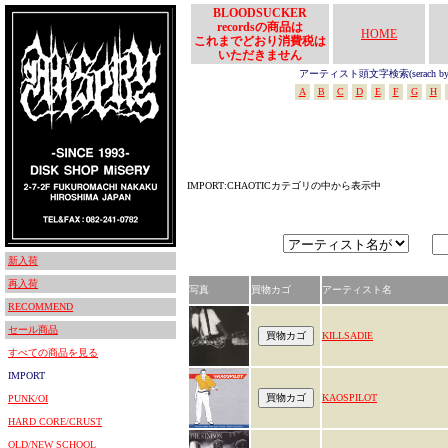
BLOODSUCKER
recordsの商品は
HOME
これまでどおり消費税は
いただきません
アーティスト頭文字検索(serach by In
A
B
C
D
E
F
G
H
IMPORT:CHAOTICカテゴリの中から表示中
新入荷
再入荷
写真
買物カゴ
アーティスト名
RECOMMEND
セール商品
KILLSADIE
すべての商品を見る
IMPORT
KAOSPILOT
PUNK/OI
HARD CORE/CRUST
OLD/NEW SCHOOL