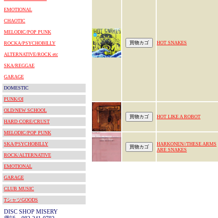
EMOTIONAL
CHAOTIC
MELODIC/POP PUNK
HOT SNAKES
ROCKA/PSYCHOBILLY
ALTERNATIVE/ROCK etc
SKA/REGGAE
GARAGE
DOMESTIC
PUNK/OI
OLD/NEW SCHOOL
HOT LIKE A ROBOT
HARD CORE/CRUST
MELODIC/POP PUNK
SKA/PSYCHOBILLY
HARKONEN//THESE ARMS
ARE SNAKES
ROCK/ALTERNATIVE
EMOTIONAL
GARAGE
CLUB MUSIC
TシャツGOODS
DISC SHOP MISERY