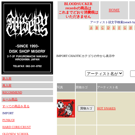
BLOODSUCKER
recordsの商品は
HOME
これまでどおり消費税は
いただきません
アーティスト頭文字検索(serach by In
A
B
C
D
E
F
G
H
IMPORT:CHAOTICカテゴリの中から表示中
新入荷
再入荷
写真
買物カゴ
アーティスト名
RECOMMEND
セール商品
すべての商品を見る
HOT SNAKES
IMPORT
PUNK/OI
HARD CORE/CRUST
OLD/NEW SCHOOL