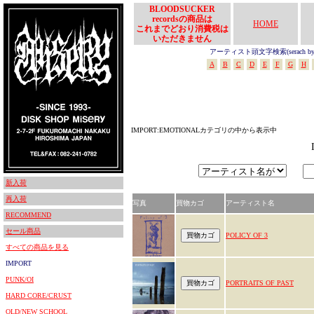
BLOODSUCKER
recordsの商品は
HOME
これまでどおり消費税は
いただきません
アーティスト頭文字検索(serach by In
A
B
C
D
E
F
G
H
IMPORT:EMOTIONALカテゴリの中から表示中
新入荷
再入荷
写真
買物カゴ
アーティスト名
RECOMMEND
セール商品
POLICY OF 3
すべての商品を見る
IMPORT
PUNK/OI
PORTRAITS OF PAST
HARD CORE/CRUST
OLD/NEW SCHOOL