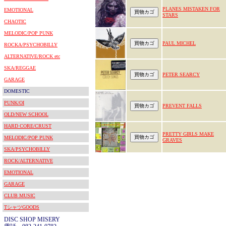
PLANES MISTAKEN FOR
EMOTIONAL
STARS
CHAOTIC
MELODIC/POP PUNK
PAUL MICHEL
ROCKA/PSYCHOBILLY
ALTERNATIVE/ROCK etc
SKA/REGGAE
PETER SEARCY
GARAGE
DOMESTIC
PUNK/OI
PREVENT FALLS
OLD/NEW SCHOOL
HARD CORE/CRUST
PRETTY GIRLS MAKE
MELODIC/POP PUNK
GRAVES
SKA/PSYCHOBILLY
ROCK/ALTERNATIVE
EMOTIONAL
GARAGE
CLUB MUSIC
TシャツGOODS
DISC SHOP MISERY