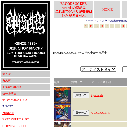
BLOODSUCKER
recordsの商品は
HOME
これまでどおり消費税は
いただきません
アーティスト頭文字検索(serach by In
A
B
C
D
E
F
G
H
IMPORT:GARAGEカテゴリの中から表示中
新入荷
再入荷
写真
買物カゴ
アーティスト名
RECOMMEND
セール商品
Quadrajets‎
すべての商品を見る
IMPORT
QUADRAJET'S
PUNK/OI
HARD CORE/CRUST
OLD/NEW SCHOOL