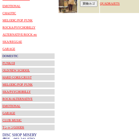
QUADRAJETS
EMOTIONAL
CHAOTIC
MELODIC/POP PUNK
ROCKA/PSYCHOBILLY
ALTERNATIVE/ROCK etc
SKA/REGGAE
GARAGE
DOMESTIC
PUNK/OI
OLD/NEW SCHOOL
HARD CORE/CRUST
MELODIC/POP PUNK
SKA/PSYCHOBILLY
ROCK/ALTERNATIVE
EMOTIONAL
GARAGE
CLUB MUSIC
TシャツGOODS
DISC SHOP MISERY