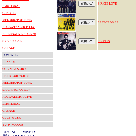
PIRATE LOVE
EMOTIONAL
CHAOTIC
MELODIC/POP PUNK
PRIMORDIALS
ROCKA/PSYCHOBILLY
ALTERNATIVE/ROCK etc
SKA/REGGAE
PIRATES
GARAGE
DOMESTIC
PUNK/OI
OLD/NEW SCHOOL
HARD CORE/CRUST
MELODIC/POP PUNK
SKA/PSYCHOBILLY
ROCK/ALTERNATIVE
EMOTIONAL
GARAGE
CLUB MUSIC
TシャツGOODS
DISC SHOP MISERY