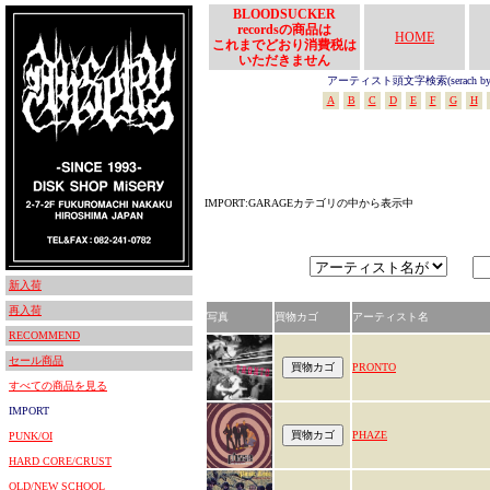
BLOODSUCKER
recordsの商品は
HOME
これまでどおり消費税は
いただきません
アーティスト頭文字検索(serach by In
A
B
C
D
E
F
G
H
IMPORT:GARAGEカテゴリの中から表示中
新入荷
再入荷
写真
買物カゴ
アーティスト名
RECOMMEND
セール商品
PRONTO
すべての商品を見る
IMPORT
PHAZE
PUNK/OI
HARD CORE/CRUST
OLD/NEW SCHOOL