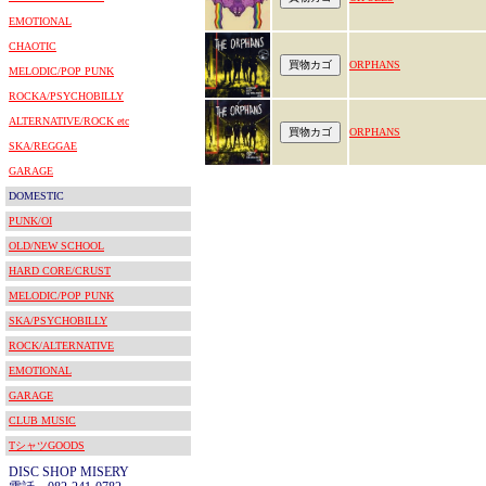
EMOTIONAL
CHAOTIC
ORPHANS
MELODIC/POP PUNK
ROCKA/PSYCHOBILLY
ALTERNATIVE/ROCK etc
ORPHANS
SKA/REGGAE
GARAGE
DOMESTIC
PUNK/OI
OLD/NEW SCHOOL
HARD CORE/CRUST
MELODIC/POP PUNK
SKA/PSYCHOBILLY
ROCK/ALTERNATIVE
EMOTIONAL
GARAGE
CLUB MUSIC
TシャツGOODS
DISC SHOP MISERY