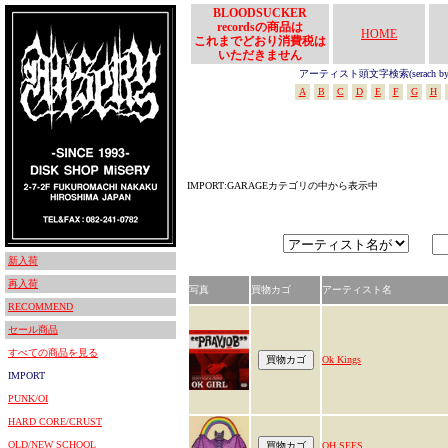
BLOODSUCKER
recordsの商品は
HOME
これまでどおり消費税は
いただきません
アーティスト頭文字検索(serach by In
A
B
C
D
E
F
G
H
IMPORT:GARAGEカテゴリの中から表示中
新入荷
再入荷
写真
買物カゴ
アーティスト名
RECOMMEND
セール商品
すべての商品を見る
Ok Kings
IMPORT
PUNK/OI
HARD CORE/CRUST
OLD/NEW SCHOOL
OH SEES