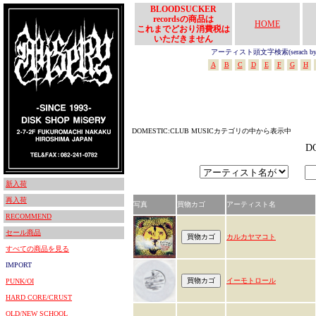
BLOODSUCKER
recordsの商品は
HOME
これまでどおり消費税は
いただきません
アーティスト頭文字検索(serach by In
A
B
C
D
E
F
G
H
DOMESTIC:CLUB MUSICカテゴリの中から表示中
D
新入荷
再入荷
写真
買物カゴ
アーティスト名
RECOMMEND
セール商品
カルカヤマコト
すべての商品を見る
IMPORT
イーモトロール
PUNK/OI
HARD CORE/CRUST
OLD/NEW SCHOOL