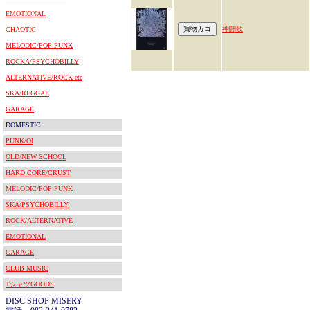
EMOTIONAL
神闘歌
CHAOTIC
MELODIC/POP PUNK
ROCKA/PSYCHOBILLY
ALTERNATIVE/ROCK etc
SKA/REGGAE
GARAGE
DOMESTIC
PUNK/OI
OLD/NEW SCHOOL
HARD CORE/CRUST
MELODIC/POP PUNK
SKA/PSYCHOBILLY
ROCK/ALTERNATIVE
EMOTIONAL
GARAGE
CLUB MUSIC
TシャツGOODS
DISC SHOP MISERY