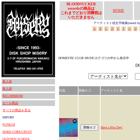
BLOODSUCKER
recordsの商品は
HOME
これまでどおり消費税は
いただきません
アーティスト頭文字検索(serach by In
A
B
C
D
E
F
G
H
DOMESTIC:CLUB MUSICカテゴリの中から表示中
D
新入荷
再入荷
写真
買物カゴ
アーティスト名
RECOMMEND
セール商品
すべての商品を見る
IMPORT
PUNK/OI
Have a Nice Day!
HARD CORE/CRUST
OLD/NEW SCHOOL