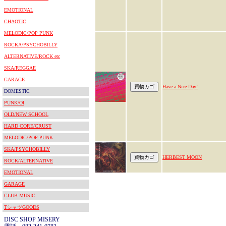
EMOTIONAL
CHAOTIC
MELODIC/POP PUNK
ROCKA/PSYCHOBILLY
ALTERNATIVE/ROCK etc
SKA/REGGAE
GARAGE
Have a Nice Day!
DOMESTIC
PUNK/OI
OLD/NEW SCHOOL
HARD CORE/CRUST
MELODIC/POP PUNK
SKA/PSYCHOBILLY
HERBEST MOON
ROCK/ALTERNATIVE
EMOTIONAL
GARAGE
CLUB MUSIC
TシャツGOODS
DISC SHOP MISERY