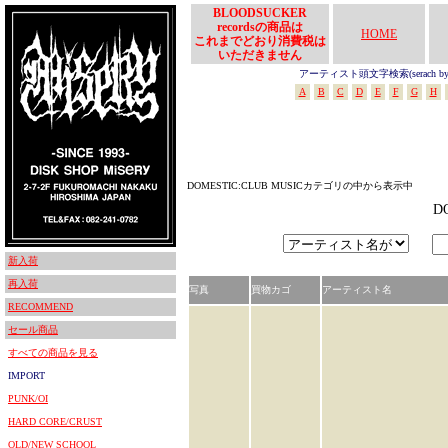
BLOODSUCKER
recordsの商品は
HOME
これまでどおり消費税は
いただきません
アーティスト頭文字検索(serach by In
A
B
C
D
E
F
G
H
DOMESTIC:CLUB MUSICカテゴリの中から表示中
D
新入荷
再入荷
写真
買物カゴ
アーティスト名
RECOMMEND
セール商品
すべての商品を見る
IMPORT
PUNK/OI
HARD CORE/CRUST
OLD/NEW SCHOOL