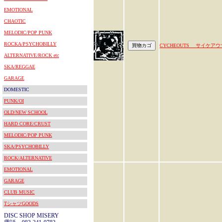
EMOTIONAL
CHAOTIC
MELODIC/POP PUNK
ROCKA/PSYCHOBILLY
CYCHEOUTS サイケアウ
ALTERNATIVE/ROCK etc
SKA/REGGAE
GARAGE
DOMESTIC
PUNK/OI
OLD/NEW SCHOOL
HARD CORE/CRUST
MELODIC/POP PUNK
SKA/PSYCHOBILLY
ROCK/ALTERNATIVE
EMOTIONAL
GARAGE
CLUB MUSIC
TシャツGOODS
DISC SHOP MISERY