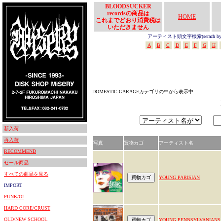
BLOODSUCKER
recordsの商品は
HOME
これまでどおり消費税は
いただきません
アーティスト頭文字検索(serach by In
A
B
C
D
E
F
G
H
DOMESTIC:GARAGEカテゴリの中から表示中
新入荷
再入荷
写真
買物カゴ
アーティスト名
RECOMMEND
セール商品
すべての商品を見る
YOUNG PARISIAN
IMPORT
PUNK/OI
HARD CORE/CRUST
OLD/NEW SCHOOL
YOUNG PENNSYLVANIANS