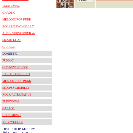
EMOTIONAL
CHAOTIC
MELODIC/POP PUNK
ROCKA/PSYCHOBILLY
ALTERNATIVE/ROCK etc
SKA/REGGAE
GARAGE
DOMESTIC
PUNK/OI
OLD/NEW SCHOOL
HARD CORE/CRUST
MELODIC/POP PUNK
SKA/PSYCHOBILLY
ROCK/ALTERNATIVE
EMOTIONAL
GARAGE
CLUB MUSIC
TシャツGOODS
DISC SHOP MISERY