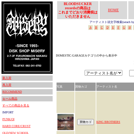
BLOODSUCKER
recordsの商品は
HOME
これまでどおり消費税は
いただきません
アーティスト頭文字検索(serach by In
A
B
C
D
E
F
G
H
DOMESTIC:GARAGEカテゴリの中から表示中
新入荷
再入荷
写真
買物カゴ
アーティスト名
RECOMMEND
セール商品
すべての商品を見る
IMPORT
PUNK/OI
KING BROTHERS
HARD CORE/CRUST
OLD/NEW SCHOOL