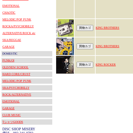
EMOTIONAL
CHAOTIC
MELODIC/POP PUNK
ROCKA/PSYCHOBILLY
KING BROTHERS
ALTERNATIVE/ROCK etc
SKA/REGGAE
KING BROTHERS
GARAGE
DOMESTIC
PUNK/OI
KING ROCKER
OLD/NEW SCHOOL
HARD CORE/CRUST
MELODIC/POP PUNK
SKA/PSYCHOBILLY
ROCK/ALTERNATIVE
EMOTIONAL
GARAGE
CLUB MUSIC
TシャツGOODS
DISC SHOP MISERY