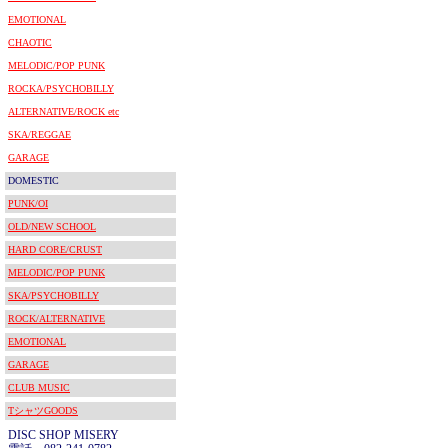
EMOTIONAL
CHAOTIC
MELODIC/POP PUNK
ROCKA/PSYCHOBILLY
ALTERNATIVE/ROCK etc
SKA/REGGAE
GARAGE
DOMESTIC
PUNK/OI
OLD/NEW SCHOOL
HARD CORE/CRUST
MELODIC/POP PUNK
SKA/PSYCHOBILLY
ROCK/ALTERNATIVE
EMOTIONAL
GARAGE
CLUB MUSIC
TシャツGOODS
DISC SHOP MISERY