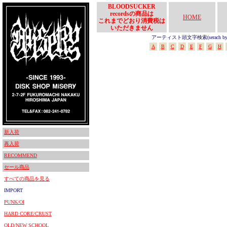
BLOODSUCKER
recordsの商品は
HOME
これまでどおり消費税は
いただきません
アーティスト頭文字検索(serach by In
A
B
C
D
E
F
G
H
新入荷
再入荷
RECOMMEND
セール商品
すべての商品を見る
IMPORT
PUNK/OI
HARD CORE/CRUST
OLD/NEW SCHOOL