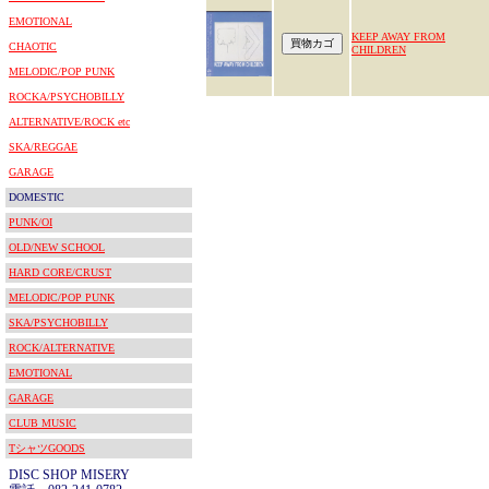
EMOTIONAL
KEEP AWAY FROM
CHAOTIC
CHILDREN
MELODIC/POP PUNK
ROCKA/PSYCHOBILLY
ALTERNATIVE/ROCK etc
SKA/REGGAE
GARAGE
DOMESTIC
PUNK/OI
OLD/NEW SCHOOL
HARD CORE/CRUST
MELODIC/POP PUNK
SKA/PSYCHOBILLY
ROCK/ALTERNATIVE
EMOTIONAL
GARAGE
CLUB MUSIC
TシャツGOODS
DISC SHOP MISERY