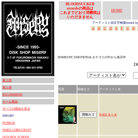
BLOODSUCKER
recordsの商品は
HOME
これまでどおり消費税は
いただきません
アーティスト頭文字検索(serach by In
A
B
C
D
E
F
G
H
DOMESTIC:EMOTIONALカテゴリの中から表示中
D
新入荷
再入荷
写真
買物カゴ
アーティスト名
RECOMMEND
セール商品
すべての商品を見る
KyEO キーオ
IMPORT
PUNK/OI
HARD CORE/CRUST
OLD/NEW SCHOOL