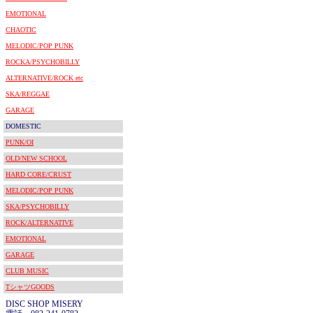
EMOTIONAL
CHAOTIC
MELODIC/POP PUNK
ROCKA/PSYCHOBILLY
ALTERNATIVE/ROCK etc
SKA/REGGAE
GARAGE
DOMESTIC
PUNK/OI
OLD/NEW SCHOOL
HARD CORE/CRUST
MELODIC/POP PUNK
SKA/PSYCHOBILLY
ROCK/ALTERNATIVE
EMOTIONAL
GARAGE
CLUB MUSIC
TシャツGOODS
DISC SHOP MISERY