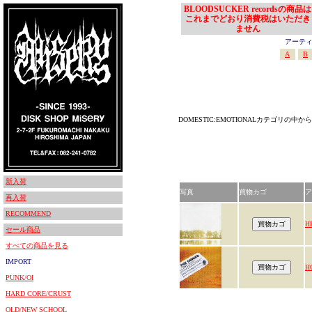
BLOODSUCKER recordsの商品は
これまでどおり消費税はいただき
ません
アーティスト
A
B
DOMESTIC:EMOTIONALカテゴリの中か
新入荷
写真
買物カゴ
ア
再入荷
RECOMMEND
H
セール商品
すべての商品を見る
IMPORT
H
PUNK/OI
HARD CORE/CRUST
OLD/NEW SCHOOL