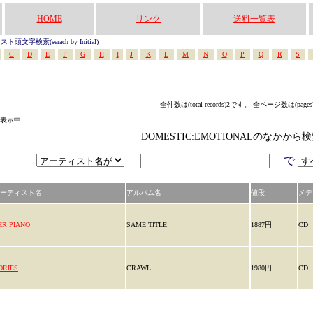
HOME
リンク
送料一覧表
頭文字検索(serach by Initial)
C
D
E
F
G
H
I
J
K
L
M
N
O
P
Q
R
S
全件数は(total records)2です。 全ページ数は(page
ら表示中
DOMESTIC:EMOTIONALのなかか
で
ーティスト名
アルバム名
値段
メデ
ER PIANO
SAME TITLE
1887円
CD
ORIES
CRAWL
1980円
CD