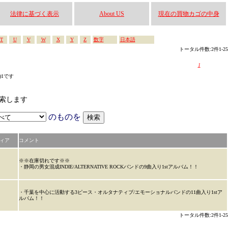
法律に基づく表示
About US
現在の買物カゴの中身
T
U
V
W
X
Y
Z
数字
日本語
トータル件数:2件1-25
1
s)1です
ら検索します
のものを
ィア
コメント
※※在庫切れです※※
・静岡の男女混成INDIE/ALTERNATIVE ROCKバンドの9曲入り1stアルバム！！
・千葉を中心に活動する3ピース・オルタナティブ/エモーショナルバンドの11曲入り1stア
ルバム！！
トータル件数:2件1-25