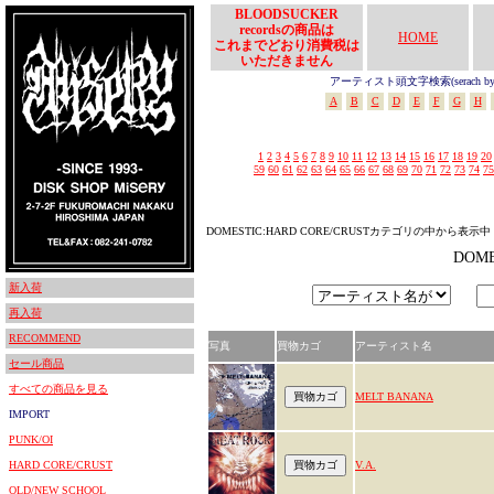
BLOODSUCKER
recordsの商品は
HOME
これまでどおり消費税は
いただきません
アーティスト頭文字検索(serach by In
A
B
C
D
E
F
G
H
1
2
3
4
5
6
7
8
9
10
11
12
13
14
15
16
17
18
19
20
59
60
61
62
63
64
65
66
67
68
69
70
71
72
73
74
75
DOMESTIC:HARD CORE/CRUSTカテゴリの中から表示中
DOM
新入荷
再入荷
RECOMMEND
写真
買物カゴ
アーティスト名
セール商品
すべての商品を見る
MELT BANANA
IMPORT
PUNK/OI
HARD CORE/CRUST
V.A.
OLD/NEW SCHOOL