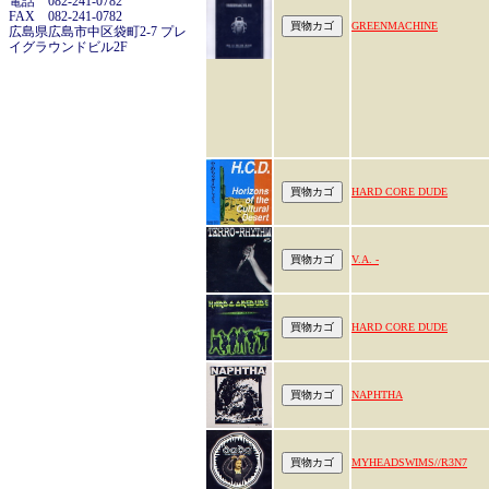
電話 082-241-0782
FAX 082-241-0782
GREENMACHINE
広島県広島市中区袋町2-7 プレ
イグラウンドビル2F
HARD CORE DUDE
V.A. -
HARD CORE DUDE
NAPHTHA
MYHEADSWIMS//R3N7