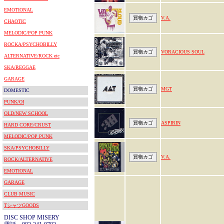
EMOTIONAL
V.A.
CHAOTIC
MELODIC/POP PUNK
ROCKA/PSYCHOBILLY
VORACIOUS SOUL
ALTERNATIVE/ROCK etc
SKA/REGGAE
GARAGE
MGT
DOMESTIC
PUNK/OI
OLD/NEW SCHOOL
ASPIRIN
HARD CORE/CRUST
MELODIC/POP PUNK
SKA/PSYCHOBILLY
V.A.
ROCK/ALTERNATIVE
EMOTIONAL
GARAGE
CLUB MUSIC
TシャツGOODS
DISC SHOP MISERY