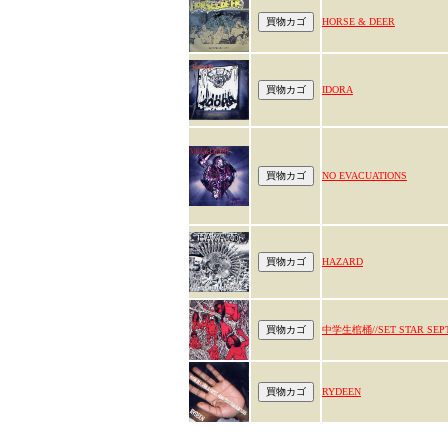
HORSE & DEER
IDORA
NO EVACUATIONS
HAZARD
中学生棺桶//SET STAR SEP
RYDEEN