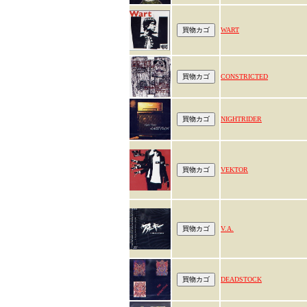
WART
CONSTRICTED
NIGHTRIDER
VEKTOR
V.A.
DEADSTOCK