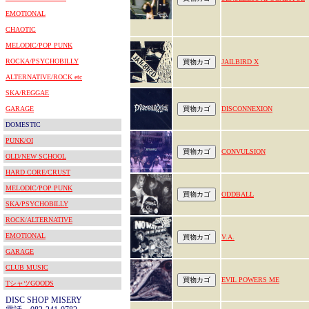
EMOTIONAL
CHAOTIC
MELODIC/POP PUNK
ROCKA/PSYCHOBILLY
JAILBIRD X
ALTERNATIVE/ROCK etc
SKA/REGGAE
GARAGE
DISCONNEXION
DOMESTIC
PUNK/OI
CONVULSION
OLD/NEW SCHOOL
HARD CORE/CRUST
MELODIC/POP PUNK
ODDBALL
SKA/PSYCHOBILLY
ROCK/ALTERNATIVE
EMOTIONAL
V.A.
GARAGE
CLUB MUSIC
EVIL POWERS ME
TシャツGOODS
DISC SHOP MISERY