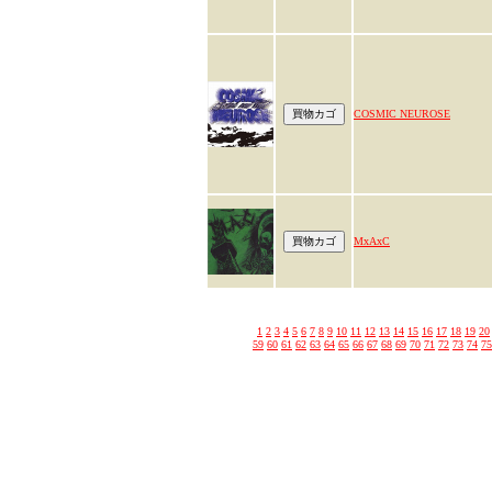
COSMIC NEUROSE
MxAxC
1
2
3
4
5
6
7
8
9
10
11
12
13
14
15
16
17
18
19
20
59
60
61
62
63
64
65
66
67
68
69
70
71
72
73
74
75