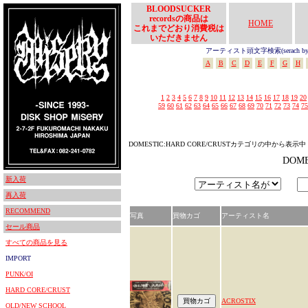
BLOODSUCKER
recordsの商品は
HOME
これまでどおり消費税は
いただきません
アーティスト頭文字検索(serach by In
A
B
C
D
E
F
G
H
1
2
3
4
5
6
7
8
9
10
11
12
13
14
15
16
17
18
19
20
59
60
61
62
63
64
65
66
67
68
69
70
71
72
73
74
75
DOMESTIC:HARD CORE/CRUSTカテゴリの中から表示中
DOM
新入荷
再入荷
RECOMMEND
写真
買物カゴ
アーティスト名
セール商品
すべての商品を見る
IMPORT
PUNK/OI
HARD CORE/CRUST
ACROSTIX
OLD/NEW SCHOOL