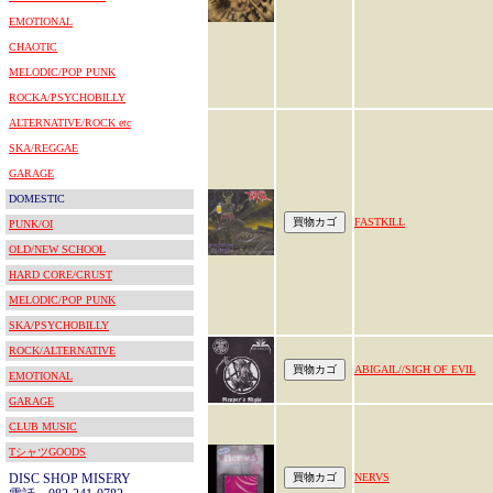
EMOTIONAL
CHAOTIC
MELODIC/POP PUNK
ROCKA/PSYCHOBILLY
ALTERNATIVE/ROCK etc
SKA/REGGAE
GARAGE
DOMESTIC
FASTKILL
PUNK/OI
OLD/NEW SCHOOL
HARD CORE/CRUST
MELODIC/POP PUNK
SKA/PSYCHOBILLY
ROCK/ALTERNATIVE
ABIGAIL//SIGH OF EVIL
EMOTIONAL
GARAGE
CLUB MUSIC
TシャツGOODS
DISC SHOP MISERY
NERVS