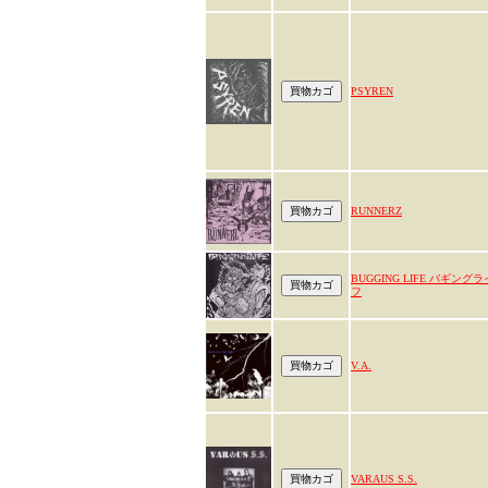
PSYREN
RUNNERZ
BUGGING LIFE バギングラ
フ
V.A.
VARAUS S.S.