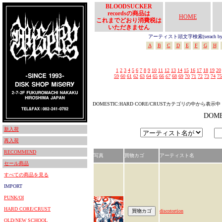
BLOODSUCKER
recordsの商品は
HOME
これまでどおり消費税は
いただきません
アーティスト頭文字検索(serach by In
A
B
C
D
E
F
G
H
1
2
3
4
5
6
7
8
9
10
11
12
13
14
15
16
17
18
19
20
59
60
61
62
63
64
65
66
67
68
69
70
71
72
73
74
75
DOMESTIC:HARD CORE/CRUSTカテゴリの中から表示中
DOM
新入荷
再入荷
RECOMMEND
写真
買物カゴ
アーティスト名
セール商品
すべての商品を見る
IMPORT
PUNK/OI
HARD CORE/CRUST
discotortion
OLD/NEW SCHOOL