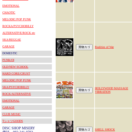
EMOTIONAL
CHAOTIC
MELODIC/POP PUNK
ROCKA/PSYCHOBILLY
ALTERNATIVE/ROCK etc
SKA/REGGAE
GARAGE
Realities of War
DOMESTIC
PUNK/OI
OLD/NEW SCHOOL
HARD CORE/CRUST
MELODIC/POP PUNK
SKA/PSYCHOBILLY
HOLLYWOOD MASSAGE
VIBRATION
ROCK/ALTERNATIVE
EMOTIONAL
GARAGE
CLUB MUSIC
TシャツGOODS
DISC SHOP MISERY
SHELL SHOCK