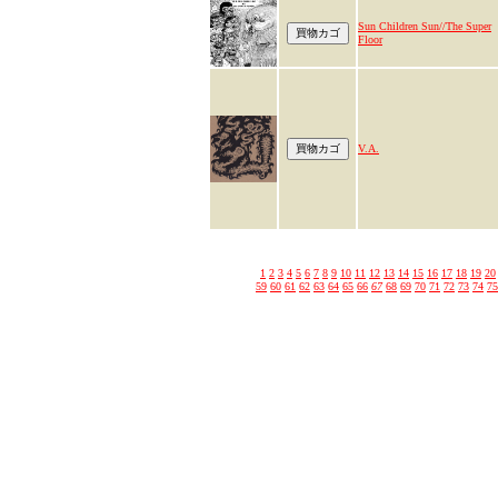
Sun Children Sun//The Super
Floor
V.A.
1
2
3
4
5
6
7
8
9
10
11
12
13
14
15
16
17
18
19
20
59
60
61
62
63
64
65
66
67
68
69
70
71
72
73
74
75