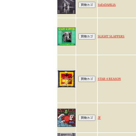
SxExDAHLIA
SLIGHT SLAPPERS
STAB 4 REASON
牙