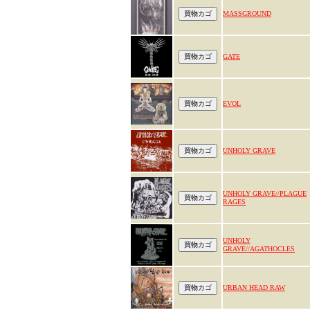
MASSGROUND
GATE
EVOL
UNHOLY GRAVE
UNHOLY GRAVE//PLAGUE
RAGES
UNHOLY
GRAVE//AGATHOCLES
URBAN HEAD RAW