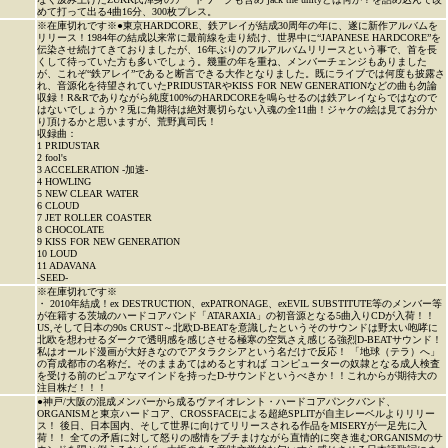
めて打って出る4曲16分、300枚プレス。
※在庫切れです※●東京HARDCORE、鉄アレイが結成30周年の年に、遂に新作アルバムを
リリース！1984年の結成以来常に最前線を走り続け、世界中に“JAPANESE HARDCORE”を
伝染させ続けてきておりましたが、16年ぶりのフルアルバムリリースという事で、首を長
くして待っていた方も多いでしょう。幾重の年を重ね、メンバーチェンジもありました
が、これぞ“鉄アレイ”であると断言できる大作となりました。既にライブでは何度も披露さ
れ、音源化を待望されていたPRIDUSTARやKISS FOR NEW GENERATIONなどの曲も勿論
収録！R&Rでありながら純度100%のHARDCOREを鳴らせるのは鉄アレイならではなので
はないでしょうか？兎に角期待は絶対裏切らない入魂の全11曲！ジャケの絵は見てお分か
り頂けるかと思いますが、荒野真司氏！
収録曲：
1 PRIDUSTAR
2 fool's
3 ACCELERATION -加速-
4 HOWLING
5 NEW CLEAR WATER
6 CLOUD
7 JET ROLLER COASTER
8 CHOCOLATE
9 KISS FOR NEW GENERATION
10 LOUD
11 ADAVANA
-SEED-
※在庫切れです※
・ 2010年結成！ex DESTRUCTION、exPATRONAGE、exEVIL SUBSTITUTE等のメンバー等
が在籍する茨城のハードコアバンド「ATARAXIA」の初音源となる5曲入りCDが入荷！！
US,そして日本の90s CRUST～北欧D-BEATを意識したというそのサウンドは野太い咆哮に
北欧を想わせるダークで透明感を感じさせる極寒の空気さえ感じる強烈D-BEATサウンド！
私はオールド漫画が大好きなのでアタラクシアという名だけで反応！ 「地球（テラ）へ」
の育成都市の名称だ。そのままあてはめるとすれば コンピューターの奴隷となる成人検査
を受ける前のピュアなマインドを持ったD-サウンドというべきか！！これからが期待大の
注目株だ！！！
●神戸/大阪の混成メンバーから成るヴァイオレント・ハードコアパンクバンド、
ORGANISMと東京ハードコア、CROSSFACEによる超絶SPLITが自主レーベルよりリリー
ス！ 後日、日本国内、そして世界に向けてリリースされる作品をMISERYが一足先に入
荷！！ 全ての矛盾に対して怒りの感情をブチまけながら直情的に突き進むORGANISMのサ