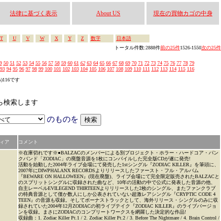
法律に基づく表示
About US
現在の買物カゴの中身
T
U
V
W
X
Y
Z
数字
日本語
トータル件数:2888件
前の25件
1526-1550
次の25件
9
50
51
52
53
54
55
56
57
58
59
60
61
62
63
64
65
66
67
68
69
70
71
72
73
74
75
76
77
78
79
93
94
95
96
97
98
99
100
101
102
103
104
105
106
107
108
109
110
111
112
113
114
115
116
s)116です
かから検索します
のものを
ィア
コメント
※在庫切れです※●BALZACのメンバーによる別プロジェクト・ホラー・ハードコア・パン
クバンド「ZODIAC」の廃盤音源を1枚にコンパイルした完全版CDが遂に発売!
活動を始動した2004年ライブ会場にて発売した1stシングル『ZODIAC KILLER』を筆頭に、
2007年にDIWPHALANX RECORDSよりリリースしたファースト・フル・アルバム
『BEWARE ON HALLOWEEN』(現在廃盤)、ライブ会場にて完全限定販売されたBALZACと
のスプリットシングルに収録された曲など、10年の活動の中で公式に発表した音源の他、
自主レーベルEVILEGEND THIRTEENよりリリースした2枚のシングル、またファンクラブ
の特典音源として僅か数人にしか公表されていない超激レアシングル『CRYPTIC CODE 4
TEEN』の音源も収録。そしてボーナストラックとして、海外リリース・シングルのみに収
録されていた2004年12月ZODIACの初ライブテイク『ZODIAC KILLER』のライブバージョ
ンを収録。まさにZODIACのコンプリートワークスを網羅した決定的な作品!
収録曲：1. Zodiac Killer Pt.1 / 2. Zodiac Killer Pt.2 / 3. Before The Nightmare / 4. Brain Control /