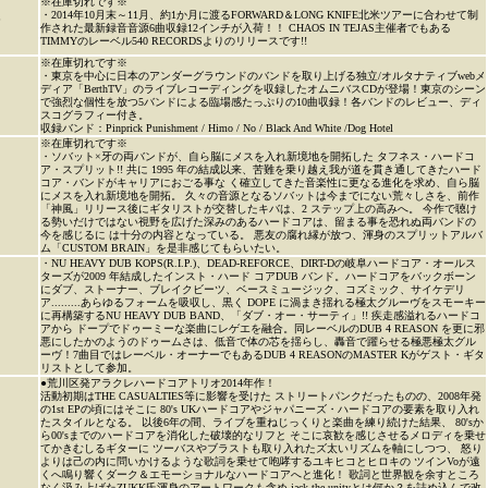
※在庫切れです※
・2014年10月末～11月、約1か月に渡るFORWARD＆LONG KNIFE北米ツアーに合わせて制
P
作された最新録音音源6曲収録12インチが入荷！！ CHAOS IN TEJAS主催者でもある
TIMMYのレーベル540 RECORDSよりのリリースです!!
※在庫切れです※
・東京を中心に日本のアンダーグラウンドのバンドを取り上げる独立/オルタナティブwebメ
ディア「BerthTV」のライブレコーディングを収録したオムニバスCDが登場！東京のシーン
で強烈な個性を放つ5バンドによる臨場感たっぷりの10曲収録！各バンドのレビュー、ディ
スコグラフィー付き。
収録バンド：Pinprick Punishment / Himo / No / Black And White /Dog Hotel
※在庫切れです※
・ソバット×牙の両バンドが、自ら脳にメスを入れ新境地を開拓した タフネス・ハードコ
ア・スプリット!! 共に 1995 年の結成以来、苦難を乗り越え我が道を貫き通してきたハード
コア・バンドがキャリアにおごる事な く確立してきた音楽性に更なる進化を求め、自ら脳
にメスを入れ新境地を開拓。 久々の音源となるソバットは今までにない荒々しさを、前作
「神風」リリース後にギタリストが交替したキバは、2 ステップ上の高みへ。 今作で聴け
る勢いだけではない視野を広げた深みのあるハードコアは、留まる事を恐れぬ両バンドの
今を感じるに は十分の内容となっている。 悪友の腐れ縁が放つ、渾身のスプリットアルバ
ム「CUSTOM BRAIN」を是非感じてもらいたい。
・NU HEAVY DUB KOPS(R.I.P.)、DEAD-REFORCE、DIRT-Dの岐阜ハードコア・オールス
ターズが2009 年結成したインスト・ハード コアDUB バンド。ハードコアをバックボーン
にダブ、ストーナー、ブレイクビーツ、ベースミュージック、コズミック、サイケデリ
ア.........あらゆるフォームを吸収し、黒く DOPE に渦まき揺れる極太グルーヴをスモーキー
に再構築するNU HEAVY DUB BAND、「ダブ・オー・サーティ」!! 疾走感溢れるハードコ
アから ドープでドゥーミーな楽曲にレゲエを融合。同レーベルのDUB 4 REASON を更に邪
悪にしたかのようのドゥームさは、低音で体の芯を揺らし、轟音で躍らせる極悪極太グル
ーヴ！7曲目ではレーベル・オーナーでもあるDUB 4 REASONのMASTER Kがゲスト・ギタ
リストとして参加。
●荒川区発アラクレハードコアトリオ2014年作！
活動初期はTHE CASUALTIES等に影響を受けた ストリートパンクだったものの、2008年発
の1st EPの頃にはそこに 80's UKハードコアやジャパニーズ・ハードコアの要素を取り入れ
たスタイルとなる。 以後6年の間、ライブを重ねじっくりと楽曲を練り続けた結果、 80'sか
ら00'sまでのハードコアを消化した破壊的なリフと そこに哀歓を感じさせるメロディを乗せ
てかきむしるギターに ツーバスやブラストも取り入れたズ太いリズムを軸にしつつ、 怒り
よりは己の内に問いかけるような歌詞を乗せて咆哮するユキヒコとヒロキの ツインVoが遠
くへ鳴り響くダーク＆エモーショナルなハードコアへと進化！ 歌詞と世界観を余すところ
なく汲み上げたZUKK氏渾身のアートワークも含め jack the unityとは何か？を詰め込んで改