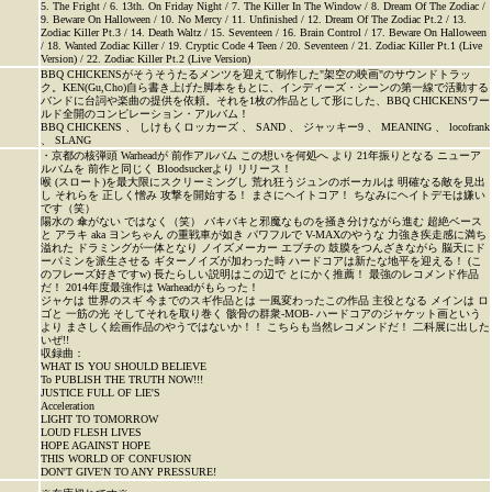
5. The Fright / 6. 13th. On Friday Night / 7. The Killer In The Window / 8. Dream Of The Zodiac /
9. Beware On Halloween / 10. No Mercy / 11. Unfinished / 12. Dream Of The Zodiac Pt.2 / 13.
Zodiac Killer Pt.3 / 14. Death Waltz / 15. Seventeen / 16. Brain Control / 17. Beware On Halloween
/ 18. Wanted Zodiac Killer / 19. Cryptic Code 4 Teen / 20. Seventeen / 21. Zodiac Killer Pt.1 (Live
Version) / 22. Zodiac Killer Pt.2 (Live Version)
BBQ CHICKENSがそうそうたるメンツを迎えて制作した"架空の映画"のサウンドトラッ
ク。KEN(Gu,Cho)自ら書き上げた脚本をもとに、インディーズ・シーンの第一線で活動する
バンドに台詞や楽曲の提供を依頼。それを1枚の作品として形にした、BBQ CHICKENSワー
ルド全開のコンピレーション・アルバム！
BBQ CHICKENS 、 しけもくロッカーズ 、 SAND 、 ジャッキー9 、 MEANING 、 locofrank
、 SLANG
・京都の核弾頭 Warheadが 前作アルバム この想いを何処へ より 21年振りとなる ニューア
ルバムを 前作と同じく Bloodsuckerより リリース！
喉 (スロート)を最大限にスクリーミングし 荒れ狂うジュンのボーカルは 明確なる敵を見出
し それらを 正しく憎み 攻撃を開始する！ まさにヘイトコア！ ちなみにヘイトデモは嫌い
です（笑）
陽水の 傘がない ではなく（笑） バキバキと邪魔なものを掻き分けながら進む 超絶ベース
と アラキ aka ヨンちゃん の重戦車が如き パワフルで V-MAXのやうな 力強き疾走感に満ち
溢れた ドラミングが一体となり ノイズメーカー エブチの 鼓膜をつんざきながら 脳天にド
ーパミンを派生させる ギターノイズが加わった時 ハードコアは新たな地平を迎える！ (こ
のフレーズ好きですw) 長たらしい説明はこの辺で とにかく推薦！ 最強のレコメンド作品
だ！ 2014年度最強作は Warheadがもらった！
ジャケは 世界のスギ 今までのスギ作品とは 一風変わったこの作品 主役となる メインは ロ
ゴと 一筋の光 そしてそれを取り巻く 骸骨の群衆-MOB- ハードコアのジャケット画という
より まさしく絵画作品のやうではないか！！ こちらも当然レコメンドだ！ 二科展に出した
いぜ!!
収録曲：
WHAT IS YOU SHOULD BELIEVE
To PUBLISH THE TRUTH NOW!!!
JUSTICE FULL OF LIE'S
Acceleration
LIGHT TO TOMORROW
LOUD FLESH LIVES
HOPE AGAINST HOPE
THIS WORLD OF CONFUSION
DON'T GIVE'N TO ANY PRESSURE!