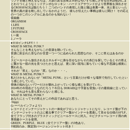
ウンドを陽と例えるならば、大坂のある意味文学的な匂いすら感じさせる日本語歌詞にま
とわりつくようなミッドテンポなロッキン・ハードコアサウンドがより世界観を演出させ
るCROSSFACEは陰だろう！ 二つのバンドの表現した陰と陽は表裏一体、光と影といった
世界の真の姿を映し出しているかのようだ。 彼らが伝えたい事柄は彼らに聞け！ その応え
の一つがこのシングルにあるのかも知れない！
収録曲
ORGANISM
1.LIFE
2.FUTURE
CROSSFACE
1.一発
2.ノーラ
●※10インチLP※！！
WHAT IS METAL PUNK？
そんなことを考えながらこの音源を聴いていた。
音源に刻まれた音なのか言霊一つ一つに込められた思想なのか、そこに答えはあるのか
と。
スピーカーから放出されるエネルギーに身を任せながらその糸口を探しているとその答え
に繋がる一筋の光を見つけたかと思えば、更に深い混沌に落ちていく様な不思議な感覚に
襲われる。
それが「答え」なのか「罠」なのか・・・。
WHAT IS METAL PUNK？
私だけかもしれないが「METAL PUNK」という言葉だけが様々な場所で先行していたとい
う感じがしていた。
P
得体の知れないパワーだけが膨れ上がっていく様な感じを受けていた。
2014年の今現在どうなのだろう？今日も DORAIDは十字架を背負いその最前線に立ってい
る、それは今も昔も変わらないと感じる。
WHAT IS METAL PUNK？
あなたにとってその答えがこの作品であればと思う。
-Veppy
(レーベルインフォより)
レコードとインナージャケットの一体化がフロントジャケットになり、レコード盤が下の
インナージャケットの上に載る事でクリアー盤がインナーを透過して見せる仕様の10"LP。
全てフラップ付きのプラスティックビニールケースに封入。※ピクチャーレコード用の肉
厚高級ケースを使用。
GREEN、PURPLE、BLUE（全てクリアー盤）の3色あり。
※初回のみ、限定別バージョンジャケット付き！