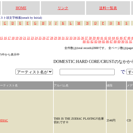
HOME
リンク
送料一覧表
頭文字検索(serach by Initial)
C
D
E
F
G
H
I
J
K
L
M
N
O
P
Q
R
S
15
16
17
18
19
20
21
22
23
24
25
26
27
28
29
30
31
32
33
34
35
36
37
38
39
40
41
42
43
44
45
46
47
48
4
80
81
82
83
84
85
86
87
88
89
90
91
92
全件数は(total records)2888です。 全ページ数は(page
ゴリの中から表示中
DOMESTIC:HARD CORE/CRUSTのな
で
ーティスト名
アルバム名
値段
メデ
THIS IS THE ZODIAC PLAYING※在庫
ODIAC
2546円
CD
切れです※