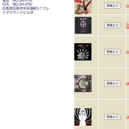
電話 082-241-0782
FAX 082-241-0782
F
広島県広島市中区袋町2-7 プレ
イグラウンドビル2F
V.
Bl
S
D
J