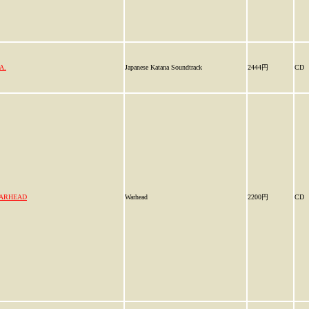
A.
Japanese Katana Soundtrack
2444円
CD
ARHEAD
Warhead
2200円
CD