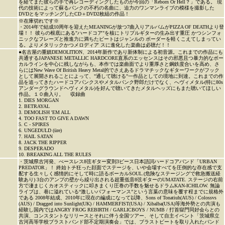
を経てまた彼らの手で再レコーディングしたものが今回の「Reborn Or Hell？」である。 現
代の技術によって蘇るパンクの不朽の名曲に、迫力のワンマンライブの模様を撮影した
DVDとをマッチングしたCD＋DVD2枚組の作品！
※在庫切れです※
・2014年で結成10周年を迎えたMEANINGが放つ7曲入りアルバムがPIZZA OF DEATHより登
場！！ 彼らの根底にある"ハードコア"を核にトリプルギターの生み出す重圧 かつシンフォ
ニックなフレーズと推進力に満ちたビートはジャンルの ボーダーを軽くこえてしまってい
る。よりメタリックかつメロディア スに進化した楽曲は必聴だ！！
●名古屋の重鎮DEMOLITION、2014年新作であり新体制による初音源。これまでの作品にも
共通するJAPANESE METALLIC HARDCORE直系のエッセンスはその邪悪且つ暴力的なボー
カルラインを中心に残しながらも、本作では楽曲面でより重厚さと鋼鉄度合いを高め、さ
らにはNew Wave Of British Heavy Metal的でさえあるドラマチックなギターワークがフック
として展開されることによって、"通して聴ける"一作品としての境地に到達。これまでの作
品を追ってきたハードコアパンクスやメタルパンク野郎だけでなく、へヴィメタル(特に80s
アンダーグラウンドヘヴィメタル)を好んで聴いてきたメタルヘッズにもまた聴いてほしい
作品。１０曲入り。 収録曲
1. DIES MORGAN
2. BETRAYAL
3. DEMOLISH 'EM ALL
4. TOO FAST TO GIVE A DAWN
5. C - SPIRES
6. UNGEDULD (üre)
7. HAIL SATAN
8. JACK THE RIPPER
9. DESPERADO
10. BREAKING ALL THE RULES
・茨城県古河発、べースレス8弦ギター変則3ピース日本語詞ハードコアバンド「URBAN
PREDATOR」！ 終始トチ狂った顔面でステージを、いや会場すべてを圧倒的な存在感で支
配する生々しく感情的にそして時に語るボーカルSOUL.(危険なステージングで救急搬送経
験あり) 3台のアンプの壁から繰り出される超重低音8弦ギターのUMATATE. ステージの右前
方で凄まじくカオスティックに叩きまくり圧巻の手数を魅せるドラムKAN-ICHILOW. 無論
ライブは、巷に溢れている“激しいパフォーマンス”という言葉の意味を覆す程までに規格外
である 2008年結成、2010年に現在の編成になって以降、Sons of Tonatiuh(AUS) / Colossvs
(AUS) / Dragged into Sunlight(UK) / HAMMERFIST(USA) / Xibalba(USA)等海外勢との共演も
経験し国内ではANGRY FROG REBIRTH / GARLICBOYS / NUMB / 打首獄門同好会らとの
共演、コンスタントなリリースとそれに伴う全国ツアー、そして自主イベント「茨城県立
古河高等学校ブラストバンド部不定期演奏会」では、ブラストビートを取り入れたバンド