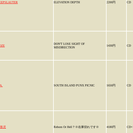
EEPSLAUTER
ELEVATION DEPTH
2200円
CD
DON'T LOSE SIGHT OF
OZE
1430円
CD
MISDIRECTION
A.
SOUTH ISLAND PUNX PICNIC
1650円
CD
形児
Reborn Or Hell？※在庫切れです※
4180円
CD+