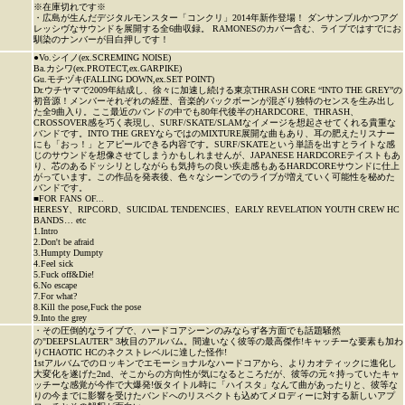
※在庫切れです※
・広島が生んだデジタルモンスター「コンクリ」2014年新作登場！ ダンサンブルかつアグ
レッシヴなサウンドを展開する全6曲収録。 RAMONESのカバー含む、ライブではすでにお
馴染のナンバーが目白押しです！
●Vo.シイノ(ex.SCREMING NOISE)
Ba.カシワ(ex.PROTECT,ex.GARPIKE)
Gu.モチヅキ(FALLING DOWN,ex.SET POINT)
Dr.ウチヤマで2009年結成し、徐々に加速し続ける東京THRASH CORE “INTO THE GREY”の
初音源！メンバーそれぞれの経歴、音楽的バックボーンが混ざり独特のセンスを生み出し
た全9曲入り。ここ最近のバンドの中でも80年代後半のHARDCORE、THRASH、
CROSSOVER感を巧く表現し、SURF/SKATE/SLAMなイメージを想起させてくれる貴重な
バンドです。INTO THE GREYならではのMIXTURE展開な曲もあり、耳の肥えたリスナー
にも「おっ！」とアピールできる内容です。SURF/SKATEという単語を出すとライトな感
じのサウンドを想像させてしまうかもしれませんが、JAPANESE HARDCOREテイストもあ
り、芯のあるドッシリとしながらも気持ちの良い疾走感もあるHARDCOREサウンドに仕上
がっています。この作品を発表後、色々なシーンでのライブが増えていく可能性を秘めた
バンドです。
■FOR FANS OF...
HERESY、RIPCORD、SUICIDAL TENDENCIES、EARLY REVELATION YOUTH CREW HC
BANDS… etc
1.Intro
2.Don't be afraid
3.Humpty Dumpty
4.Feel sick
5.Fuck off&Die!
6.No escape
7.For what?
8.Kill the pose,Fuck the pose
9.Into the grey
・その圧倒的なライブで、ハードコアシーンのみならず各方面でも話題騒然
の"DEEPSLAUTER" 3枚目のアルバム。間違いなく彼等の最高傑作!キャッチーな要素も加わ
りCHAOTIC HCのネクストレベルに達した怪作!
1stアルバムでのロッキンでエモーショナルなハードコアから、よりカオティックに進化し
大変化を遂げた2nd、そこからの方向性が気になるところだが、彼等の元々持っていたキャ
ッチーな感覚が今作で大爆発!仮タイトル時に「ハイスタ」なんて曲があったりと、彼等な
りの今までに影響を受けたバンドへのリスペクトも込めてメロディーに対する新しいアプ