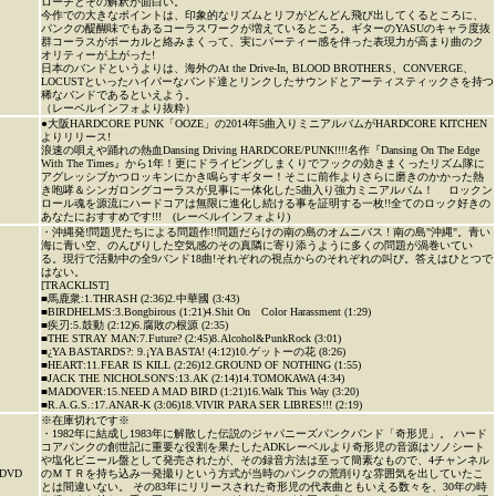
ローチとその解釈が面白い。
今作での大きなポイントは、印象的なリズムとリフがどんどん飛び出してくるところに、
パンクの醍醐味でもあるコーラスワークが増えているところ。ギターのYASUのキャラ度抜
群コーラスがボーカルと絡みまくって、実にパーティー感を伴った表現力が高まり曲のク
オリティーが上がった!
日本のバンドというよりは、海外のAt the Drive-In, BLOOD BROTHERS、CONVERGE、
LOCUSTといったハイパーなバンド達とリンクしたサウンドとアーティスティックさを持つ
稀なバンドであるといえよう。
（レーベルインフォより抜粋）
●大阪HARDCORE PUNK「OOZE」の2014年5曲入りミニアルバムがHARDCORE KITCHEN
よりリリース!
浪速の唄えや踊れの熱血Dansing Driving HARDCORE/PUNK!!!!名作『Dansing On The Edge
With The Times』から1年！更にドライビングしまくりでフックの効きまくったリズム隊に
アグレッシブかつロッキンにかき鳴らすギター！そこに前作よりさらに磨きのかかった熱
き咆哮＆シンガロングコーラスが見事に一体化した5曲入り強力ミニアルバム！ ロックン
ロール魂を源流にハードコアは無限に進化し続ける事を証明する一枚!!全てのロック好きの
あなたにおすすめです!!! (レーベルインフォより)
・沖縄発!問題児たちによる問題作!!問題だらけの南の島のオムニバス ! 南の島"沖縄"。青い
海に青い空、のんびりした空気感のその真隣に寄り添うように多くの問題が渦巻いてい
る。現行で活動中の全9バンド18曲!それぞれの視点からのそれぞれの叫び。答えはひとつで
はない。
[TRACKLIST]
■馬鹿衆:1.THRASH (2:36)2.中華國 (3:43)
■BIRDHELMS:3.Bongbirous (1:21)4.Shit On Color Harassment (1:29)
■疾刃:5.鼓動 (2:12)6.腐敗の根源 (2:35)
■THE STRAY MAN:7.Future? (2:45)8.Alcohol&PunkRock (3:01)
■¿YA BASTARDS?: 9.¡YA BASTA! (4:12)10.ゲットーの花 (8:26)
■HEART:11.FEAR IS KILL (2:26)12.GROUND OF NOTHING (1:55)
■JACK THE NICHOLSON'S:13.AK (2:14)14.TOMOKAWA (4:34)
■MADOVER:15.NEED A MAD BIRD (1:21)16.Walk This Way (3:20)
■R.A.G.S.:17.ANAR-K (3:06)18.VIVIR PARA SER LIBRES!!! (2:19)
※在庫切れです※
・1982年に結成し1983年に解散した伝説のジャパニーズパンクバンド「奇形児」。 ハード
コアパンクの創世記に重要な役割を果たしたADKレーベルより奇形児の音源はソノシート
や塩化ビニール盤として発売されたが、その録音方法は至って簡素なもので、4チャンネル
DVD
のＭＴＲを持ち込み一発撮りという方式が当時のパンクの荒削りな雰囲気を出していたこ
とは間違いない。 その83年にリリースされた奇形児の代表曲ともいえる数々を、30年の時