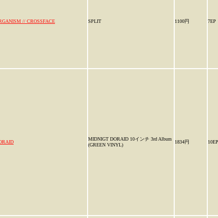
RGANISM // CROSSFACE
SPLIT
1100円
7EP
MIDNIGT DORAID 10インチ 3rd Album
ORAID
1834円
10E
(GREEN VINYL)