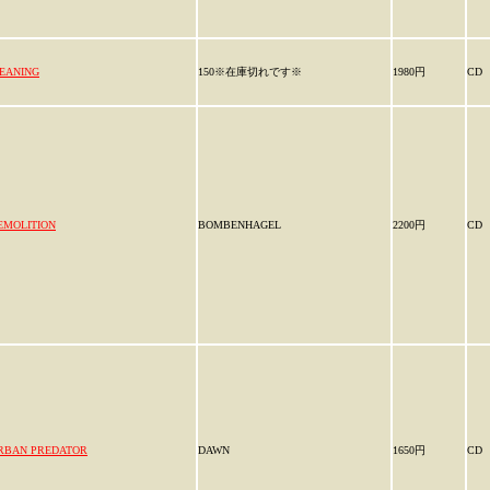
EANING
150※在庫切れです※
1980円
CD
EMOLITION
BOMBENHAGEL
2200円
CD
RBAN PREDATOR
DAWN
1650円
CD