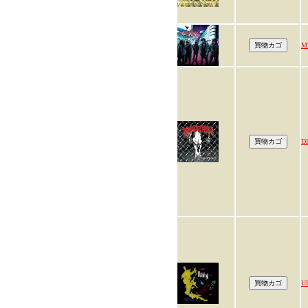
M
D
U