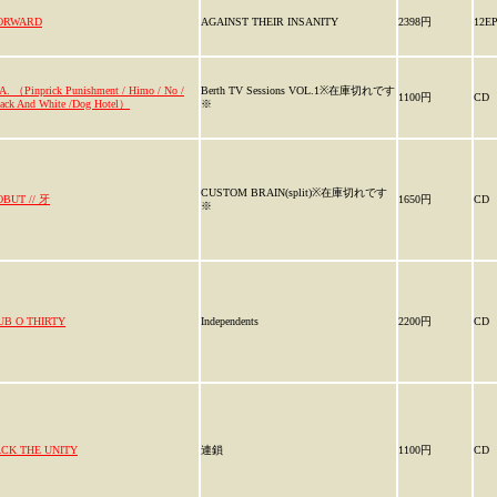
ORWARD
AGAINST THEIR INSANITY
2398円
12E
A. （Pinprick Punishment / Himo / No /
Berth TV Sessions VOL.1※在庫切れです
1100円
CD
ack And White /Dog Hotel）
※
CUSTOM BRAIN(split)※在庫切れです
OBUT // 牙
1650円
CD
※
UB O THIRTY
Independents
2200円
CD
ACK THE UNITY
連鎖
1100円
CD