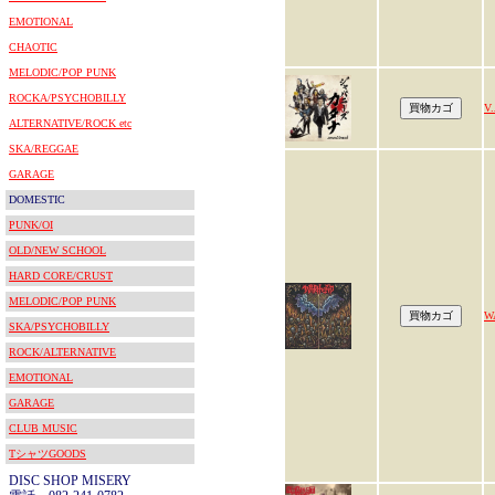
EMOTIONAL
CHAOTIC
MELODIC/POP PUNK
ROCKA/PSYCHOBILLY
V.
ALTERNATIVE/ROCK etc
SKA/REGGAE
GARAGE
DOMESTIC
PUNK/OI
OLD/NEW SCHOOL
HARD CORE/CRUST
MELODIC/POP PUNK
W
SKA/PSYCHOBILLY
ROCK/ALTERNATIVE
EMOTIONAL
GARAGE
CLUB MUSIC
TシャツGOODS
DISC SHOP MISERY