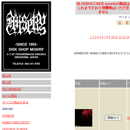
BLOODSUCKER recordsの商品は
これまでどおり消費税はいただき
ません
アーティスト
A
B
1
2
3
4
5
6
7
8
9
10
11
12
13
14
DOMESTIC:HARD CORE/CRUSTカテ
新入荷
再入荷
写真
買物カゴ
ア
RECOMMEND
セール商品
すべての商品を見る
IMPORT
PUNK/OI
Z
HARD CORE/CRUST
OLD/NEW SCHOOL