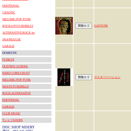
EMOTIONAL
CHAOTIC
MELODIC/POP PUNK
GASTUNK
ROCKA/PSYCHOBILLY
ALTERNATIVE/ROCK etc
SKA/REGGAE
GARAGE
DOMESTIC
PUNK/OI
OLD/NEW SCHOOL
HARD CORE/CRUST
マスターベーション
MELODIC/POP PUNK
SKA/PSYCHOBILLY
ROCK/ALTERNATIVE
EMOTIONAL
GARAGE
CLUB MUSIC
TシャツGOODS
DISC SHOP MISERY