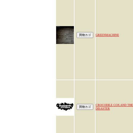
GREENMACHINE
CROCODILE COX AND THE
DISASTER