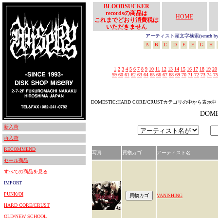
BLOODSUCKER
recordsの商品は
HOME
これまでどおり消費税は
いただきません
アーティスト頭文字検索(serach by In
A
B
C
D
E
F
G
H
1
2
3
4
5
6
7
8
9
10
11
12
13
14
15
16
17
18
19
20
59
60
61
62
63
64
65
66
67
68
69
70
71
72
73
74
75
DOMESTIC:HARD CORE/CRUSTカテゴリの中から表示中
DOM
新入荷
再入荷
RECOMMEND
写真
買物カゴ
アーティスト名
セール商品
すべての商品を見る
IMPORT
PUNK/OI
VANISHING
HARD CORE/CRUST
OLD/NEW SCHOOL