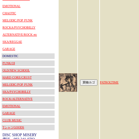
EMOTIONAL
CHAOTIC
MELODIC/POP PUNK
ROCKA/PSYCHOBILLY
ALTERNATIVE/ROCK etc
SKA/REGGAE
GARAGE
DOMESTIC
PUNK/OI
OLD/NEW SCHOOL
HARD CORE/CRUST
PATROLTIME
MELODIC/POP PUNK
SKA/PSYCHOBILLY
ROCK/ALTERNATIVE
EMOTIONAL
GARAGE
CLUB MUSIC
TシャツGOODS
DISC SHOP MISERY