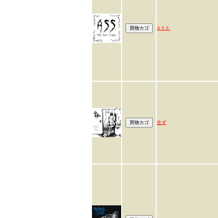
A.S.S.
生ず