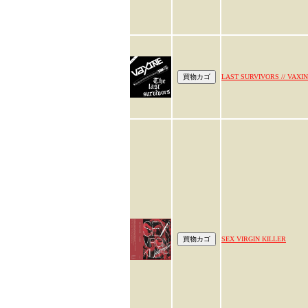
LAST SURVIVORS // VAXI
SEX VIRGIN KILLER