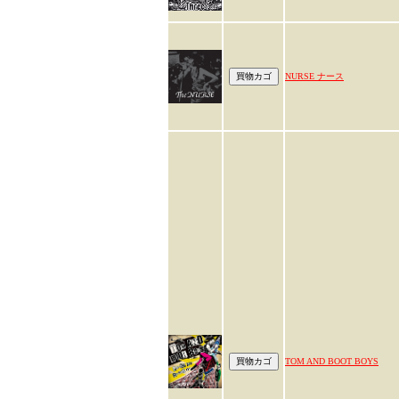
NURSE ナース
TOM AND BOOT BOYS