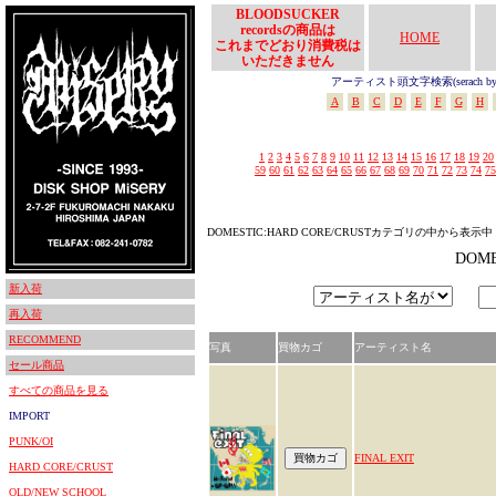
BLOODSUCKER
recordsの商品は
HOME
これまでどおり消費税は
いただきません
アーティスト頭文字検索(serach by In
A
B
C
D
E
F
G
H
1
2
3
4
5
6
7
8
9
10
11
12
13
14
15
16
17
18
19
20
59
60
61
62
63
64
65
66
67
68
69
70
71
72
73
74
75
DOMESTIC:HARD CORE/CRUSTカテゴリの中から表示中
DOM
新入荷
再入荷
RECOMMEND
写真
買物カゴ
アーティスト名
セール商品
すべての商品を見る
IMPORT
PUNK/OI
FINAL EXIT
HARD CORE/CRUST
OLD/NEW SCHOOL