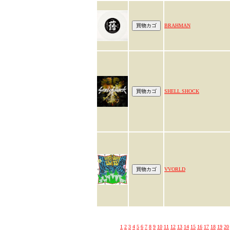
BRAHMAN
SHELL SHOCK
VVORLD
1
2
3
4
5
6
7
8
9
10
11
12
13
14
15
16
17
18
19
20