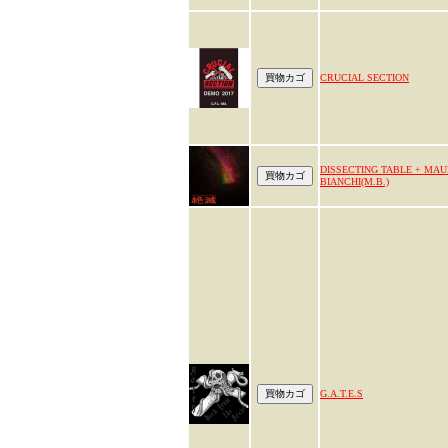
CRUCIAL SECTION
DISSECTING TABLE + MAU
BIANCHI(M.B.)
G.A.T.E.S