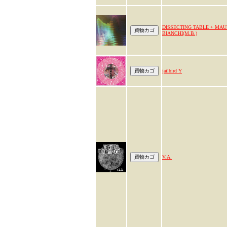
DISSECTING TABLE + MAU
BIANCHI(M.B.)
jailbird Y
V.A.