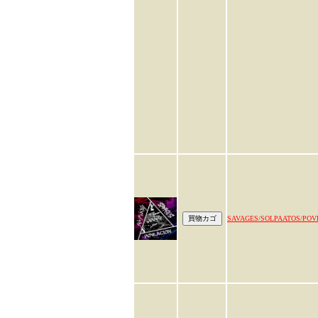
SAVAGES/SOLPAATOS/POV