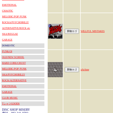
EMOTIONAL
CHAOTIC
MELODIC/POP PUNK
ROCKA/PSYCHOBILLY
ALTERNATIVE/ROCK etc
WILLFUL MISTAKES
SKA/REGGAE
GARAGE
DOMESTIC
PUNK/OI
OLD/NEW SCHOOL
HARD CORE/CRUST
MELODIC/POP PUNK
zArAme
SKA/PSYCHOBILLY
ROCK/ALTERNATIVE
EMOTIONAL
GARAGE
CLUB MUSIC
TシャツGOODS
DISC SHOP MISERY