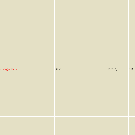
x Virgin Killer
DEVIL
2970円
CD