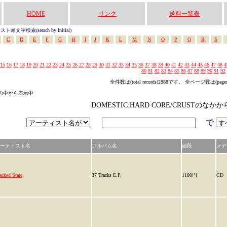
HOME
リンク
送料一覧表
頭文字検索(serach by Initial)
C
D
E
F
G
H
I
J
K
L
M
N
O
P
Q
R
S
15
16
17
18
19
20
21
22
23
24
25
26
27
28
29
30
31
32
33
34
35
36
37
38
39
40
41
42
43
44
45
46
47
48
4
80
81
82
83
84
85
86
87
88
89
90
91
92
全件数は(total records)2888です。 全ページ数は(page
ゴリの中から表示中
DOMESTIC:HARD CORE/CRUSTのな
で
ーティスト名
アルバム名
値段
メデ
acked State
37 Tracks E.P.
1100円
CD