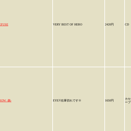
EFUSE
VERY BEST OF HERO
2420円
CD
カセ
ROW -鴉-
EYE※在庫切れです※
1650円
ープ