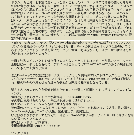
ドラム、カビ臭い地下室で蠢くような低くこもったベース…クリアで輪郭の整った耳障り
の良い音とは対極に位置する、脳髄にドギツい一撃を食らわす強烈なクラストコア!ズタボ
ロパンクスが求めて止まないアレコレがギュッと凝縮されてるのは言うまでもなく、また
根底にはディスチャージへの偏愛が貫かれている事も疑いの余地がないが、王道のフレー
ズを敢えて崩してキャッチーになだれ込む展開もあり、決して過去の模倣のみに終始して
はいない。渾然と放たれるステンチでノイジーなうねりに乗せられる叫びは、不条理極ま
る社会への辛辣な怒りや失意に満ちてはいるが、ネガティブ一辺倒ではなく、優しく他者
に手を差し伸べるかのような一面を垣間見る事も出来る。 誰もが行き詰まりを感じざるを
得ない混沌とした世の中で、手探りで、しかし着実に答えを手繰り寄せていくようなイメ
ージが脳裏に浮かぶ、彼らの処女作にして必聴の全8曲!(by Yoichi/Deformed Existence)<> 限
定300枚/紙ジャケ仕様
・前作から8年ぶり、かつ、現メンバーで初の単独作となった今作は録音/ミックス/マスタ
リングを君島結(ツバメスタジオ)が手がけ(一部、Guitarの横山匠もミックスに参加)、ラウド
さよりもソリッドさに比重を置いた生々しい音像でありながらも、随所に音の仕掛けも組
み込まれた意欲作となった。
一目で強烈なインパクトを焼き付けるようなジャケットをはじめ、本作品のアートワーク
全般は松井一平によるもので、デザインはこれまでにTHE ACT WE ACTの多くの制作に関
わってきた井上貴裕が担当。
またBandcampでの配信にはボーナストラックとして岡崎のエレクトロニックミュージシャ
ン/プロデューサー、ind_frisによるリミックス曲「歩き方(acind_fris remix)」が追加収録さ
れ、彼の昨今の作風とはまた違った側面が垣間見える内容となっている。
増えすぎた故にその存在価値を際立たせることが難しく時間とともに溶けていくコンビニ
エンス。
遺跡となり果てはランドリーか葬儀場。HARDCORE PUNK。
その場に居続けるのも人生、その場を思い先に進むのも人生。
数々のインスピレーションを纏い血流を自在に操る。
第何章何バース?さまざまなドラマを抱えてアップデートされ続けていく人生、抗い贖う。
John Faheyの人生とThe Exの人生。波止場にて、発展途上。
ひとはさまざまなドラマを抱えて。何想う。TAWAの放り込むレゾナンス、呼応せざるを得
ない我々のアンビエンス。
果てはランドリーか葬儀場。
安田幸宏(珍庫唱片/ROOK RECORDS)
ソングリスト