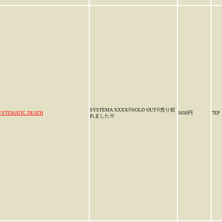
SYSTEMA XXXX※SOLD OUT※売り切
YSTEMATIC DEATH
1650円
7EP
れました※