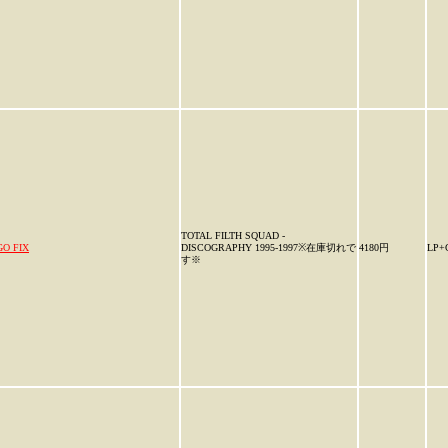
TOTAL FILTH SQUAD -
GO FIX
DISCOGRAPHY 1995-1997※在庫切れで
4180円
LP+
す※