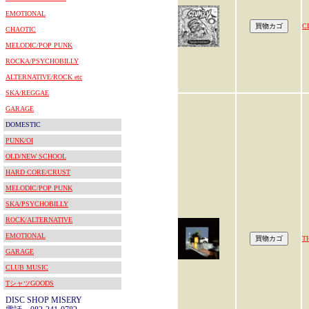
EMOTIONAL
C
CHAOTIC
MELODIC/POP PUNK
ROCKA/PSYCHOBILLY
ALTERNATIVE/ROCK etc
SKA/REGGAE
GARAGE
DOMESTIC
PUNK/OI
OLD/NEW SCHOOL
HARD CORE/CRUST
MELODIC/POP PUNK
SKA/PSYCHOBILLY
ROCK/ALTERNATIVE
EMOTIONAL
T
GARAGE
CLUB MUSIC
TシャツGOODS
DISC SHOP MISERY