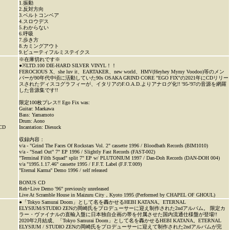
1.振動
2.反対方向
3.ベルトコンベア
4.スロウデス
5.わからない
6.呼吸
7.歩き方
8.カミングアウト
9.ビューティフルミステイクス
※在庫切れです※
●※LTD.100 DIE-HARD SILVER VINYL！！
FEROCIOUS X、she luv it、EARTAKER、new world、HMV(Heyhey Mymy Voodoo)等のメン
バーが90年代中頃に活動していた90s OSAKA GRIND CORE "EGO FIX"の2021年にCDリリー
スされたディスコグラフィーが、イタリアのF.O.A.D.よりアナログ化!! '95-'97の音源を網羅
した音源集です!!
限定100枚プレス!! Ego Fix was:
Guitar: Maekawa
Bass: Yamamoto
Drum: Aono
CD
Incantation: Diesuck
収録内容：
v/a - "Grind The Faces Of Rockstars Vol. 2" cassette 1996 / Bloodbath Records (BIM1010)
v/a - "Snarl Out" 7" EP 1996 / Slightly Fast Records (FAST-002)
"Terminal Filth Squad" split 7" EP w/ PLUTONIUM 1997 / Dan-Doh Records (DAN-DOH 004)
v/a "1995.1.17.46" cassette 1995 / F.F.T. Label (F.F.T.009)
"Eternal Karma" Demo 1996 / self released
BONUS CD
Reh+Live Demo '96" previously unreleased
Live At Scramble House in Maizuru City，Kyoto 1995 (Performed by CHAPEL OF GHOUL)
●「Tokyo Samurai Doom」として名を轟かせるHEBI KATANA。ETERNAL
ELYSIUM/STUDIO ZENの岡崎氏をプロデューサーに迎え制作された2ndアルバム。 限定カ
ラー・ヴァイナルの直輸入盤に日本独自企画の帯を付属させた国内流通仕様盤が登場!!
2020年2月結成、「Tokyo Samurai Doom」として名を轟かせるHEBI KATANA。ETERNAL
ELYSIUM / STUDIO ZENの岡崎氏をプロデューサーに迎えて制作された2ndアルバムが完