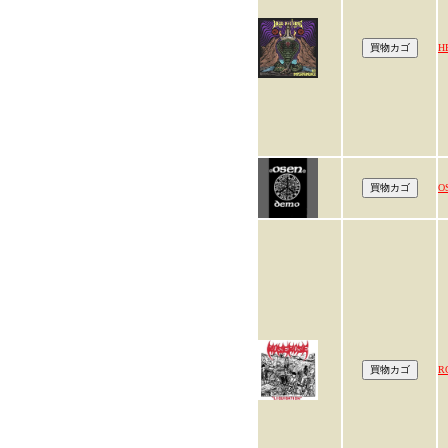
H
O
R