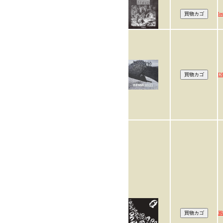
le
D
鴉