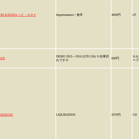
EBI KATANA ヘビ・カタナ
Impermanence / 無常
4000円
LP
DEMO 2015～2016 (LTD.150) ※在庫切
カセ
SEN
660円
れです※
ープ
OSEROSE
LIQUIDATION
2970円
CD