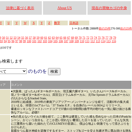
法律に基づく表示
About US
現在の買物カゴの中身
T
U
V
W
X
Y
Z
数字
日本語
トータル件数:2888件
前の25件
276-300
次の25件
9
50
51
52
53
54
55
56
57
58
59
60
61
62
63
64
65
66
67
68
69
70
71
72
73
74
75
76
77
78
79
93
94
95
96
97
98
99
100
101
102
103
104
105
106
107
108
109
110
111
112
113
114
115
116
s)116です
かから検索します
のものを
ィア
コメント
●大阪発、ばったん(ギター&ボーカル、現五臓六腑ギター)、いたさん(ベース&ボーカル、
現ノラ一味ギター&ボーカル)、四宮立(ドラム&ボーカル、元The Sproutsドラム&ボーカル)
の3人からなるStacked State。
2018年に結成後、2019年の東南アジアツアー~メンバーチェンジを経て、活動5年の集大成
といえる、待望の1stアルバム「37 Tracks E.P.」を自身のレーベル3654よりリリース。
爆速ロッキンなファストハードコアで37曲11分30秒間(1曲平均19秒!!)を一気に駆け抜ける痛
快なアルバム。必聴!!
●先の見えないウイルス禍を経て、ここ数年は硬直していた感も否めなかった日本のPunk/hc
シーン。かくいう自分も、どこか思い切れない鬱屈した日々を送っていたが、そんな矢先
に三重県から届いた録れたてのCLUMZYの音源に、僕は心地よい刺激でもって揺さぶりを
かけられた。
鼓膜をつん裂き神経を逆撫でするギター、ストップ&ゴーを交え矢継ぎ早に畳み掛ける弾丸