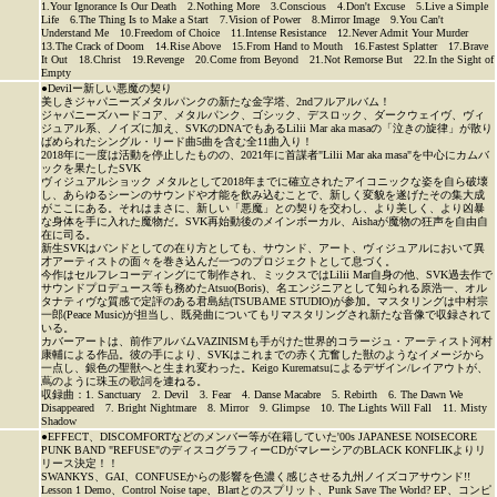
1.Your Ignorance Is Our Death 2.Nothing More 3.Conscious 4.Don't Excuse 5.Live a Simple
Life 6.The Thing Is to Make a Start 7.Vision of Power 8.Mirror Image 9.You Can't
Understand Me 10.Freedom of Choice 11.Intense Resistance 12.Never Admit Your Murder
13.The Crack of Doom 14.Rise Above 15.From Hand to Mouth 16.Fastest Splatter 17.Brave
It Out 18.Christ 19.Revenge 20.Come from Beyond 21.Not Remorse But 22.In the Sight of
Empty
●Devilー新しい悪魔の契り
美しきジャパニーズメタルパンクの新たな金字塔、2ndフルアルバム！
ジャパニーズハードコア、メタルパンク、ゴシック、デスロック、ダークウェイヴ、ヴィ
ジュアル系、ノイズに加え、SVKのDNAでもあるLilii Mar aka masaの「泣きの旋律」が散り
ばめられたシングル・リード曲5曲を含む全11曲入り！
2018年に一度は活動を停止したものの、2021年に首謀者"Lilii Mar aka masa"を中心にカムバ
ックを果たしたSVK
ヴィジュアルショック メタルとして2018年までに確立されたアイコニックな姿を自ら破壊
し、あらゆるシーンのサウンドや才能を飲み込むことで、新しく変貌を遂げたその集大成
がここにある。それはまさに、新しい「悪魔」との契りを交わし、より美しく、より凶暴
な身体を手に入れた魔物だ。SVK再始動後のメインボーカル、Aishaが魔物の狂声を自由自
在に司る。
新生SVKはバンドとしての在り方としても、サウンド、アート、ヴィジュアルにおいて異
才アーティストの面々を巻き込んだ一つのプロジェクトとして息づく。
今作はセルフレコーディングにて制作され、ミックスではLilii Mar自身の他、SVK過去作で
サウンドプロデュース等も務めたAtsuo(Boris)、名エンジニアとして知られる原浩一、オル
タナティヴな質感で定評のある君島結(TSUBAME STUDIO)が参加。マスタリングは中村宗
一郎(Peace Music)が担当し、既発曲についてもリマスタリングされ新たな音像で収録されて
いる。
カバーアートは、前作アルバムVAZINISMも手がけた世界的コラージュ・アーティスト河村
康輔による作品。彼の手により、SVKはこれまでの赤く亢奮した獣のようなイメージから
一点し、銀色の聖獣へと生まれ変わった。Keigo Kurematsuによるデザイン/レイアウトが、
蔦のように珠玉の歌詞を連ねる。
収録曲：1. Sanctuary 2. Devil 3. Fear 4. Danse Macabre 5. Rebirth 6. The Dawn We
Disappeared 7. Bright Nightmare 8. Mirror 9. Glimpse 10. The Lights Will Fall 11. Misty
Shadow
●EFFECT、DISCOMFORTなどのメンバー等が在籍していた'00s JAPANESE NOISECORE
PUNK BAND "REFUSE"のディスコグラフィーCDがマレーシアのBLACK KONFLIKよりリ
リース決定！！
SWANKYS、GAI、CONFUSEからの影響を色濃く感じさせる九州ノイズコアサウンド!!
Lesson 1 Demo、Control Noise tape、Blartとのスプリット、Punk Save The World? EP、コンピ