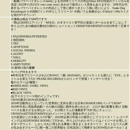
・船橋パワーバイオレンスleechによる2020年リリースの作品Venus EPが待望のフィジカル化
決定! 2023年11月のUS west coast tourに合わせて販売という意味もありますが、20年代を代
表するパワーバイオレンスの作品として世に残すべきという熱い思いにより、Snake Dog
Recordingsから45回転7インチEPとしてリリース! 今聴いても色褪せないFilthyかつ90sライク
な現行PVサウンド!
※価格は税込で500円です※
・岡山GRINDコアバンド「MOLD」のギタリスト哲平氏が楽器とボーカルを全てこなして
作り上げた全10曲総分数8分55秒のショートカットGRIND"DISSIPATED"の2023年作！圧巻で
す！
1.PAGOPHOBIA/PETRIFIED
2.他罰傾向
3.TKS
4.APOPTOSIS
5.SOCIAL PHOBIA
6.AGONY
7.WALL
8.DEBILITY
9.AMPUTATED
10.夜明け前の憂鬱
※バッヂ付きます※
●昨年日本でリリースされたCROWの『-眼- MANAKO』がジャケットも新たに『EYE』とタ
イトルを変えてUS/ PRANK RECORDSから12インチで登場！インサート付き！
盤のカラーは3種類！
■WHITE-RED -SWIRL VINYL
■RED VINYL
■BLACK VINYL
(以下ＣＤリリース時のインフォです)
CROW(東京CROW)完全復活！
2010年活動停止となっていた世界的に支持を受ける日本のHARDCOREバンド"CROW"
2019年年末に突如再始動！その後の活動に期待を持たれたが、コロナ渦の影響を受け 活動
ペースを落さざるを得なかった。その間ドラムが凄腕若手"JOE"氏にチェンジ、
CROW(Vo)JETT(B)TOMMY(G)のメンバーと共に新曲を作り上げた！
その音源がこの６曲入りCD”眼”。2010年以来12年振りの新作としてリリース！！ レコーデ
イングは2022年NOISE ROOMにて行われ、作り上げられたサウンドはノイジーさを増した
P
ギターサウンド、 しかしそれに埋もれる事無く弾きまくるギターリフ、タイトなリズム隊
が生み出すグルーヴに唯一無二の世界観を 日本語詩にて咆哮するCROW氏のボーカル！ま