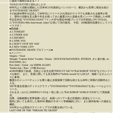
に改めて期待が高まる！！
※SOLD OUT※売り切れました※
80年代より活動を開始した日本HCの代表的なバンドの一つ、横浜から世界に発信を続け
る”SYSTEMATIC DEATH”!
その結成40周年を記念して80年代にリリースされ現在のライヴでも演奏される確率が高
く、歴年の活動を支え数十年生き残ってきた厳選された楽曲を現メンバーで再録した40周
年記念作品 ”SYSTEMA XXXX” 7インチEPを限定400枚プレスで10月初頭にNYで行われ
た”SYSTEMA 40th Anniversary 2days”公演にて先行販売。 今回、200枚国内流通分としてリリ
ースです！
■収録曲：
A-1.TONIGHT
A-2.UNDER AGE
A-3.DISOBEY
B-1.SINK YOU
B-2.DON’T STOP MY WAY
B-3.NEW YORK CITY
■SYSTEMATIC DEATH プロフィール■
●メンバー：
Shigeru / Vocal
Masaaki “Captain Koba” Sweden / Drums（ROCKY&TheSWEDEN, RYDEEN, オレ達の旅, ex-
BASTARD, etc）
Ryu Ando / Guitar（ex-THINK AGAIN）
Yuzuka Arai / Bass（六根-Roccon）
●1983年横浜で結成、当初より自主企画”PIPECUT GIG”や”BACKDROP TOUR”などのシリー
ズを敢行。 また、音源に関しても自主制作や”Selfish records”からEP,LP、他様々なオムニバ
スに参加。
幾度かのメンバーチェンジを乗り越え全国規模で活動を続けるも88年に長期の活動停止に
入る。
2007年過去音源のディスコグラフィ”SYSTEMANIA1””SYSTEMANIA2”を当レーベルよりリ
リース。
それをきっかけに2008年EU〜USを一気に巡った”BACKDROP WORLD TOUR”にて突如復
活。
以降、活動範囲を世界規模へ広げ、各国へのツアー及び定期的に音源をリリース。
国内に於いても来日した海外HC重鎮のサポート等積極的に行い、また国内各地への遠征も
継続。
2016年からは現在のラインナップでの活動を続けている。
LAST ONE OF THE “THRASH TIL’ DEATH”