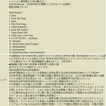
レーション参加曲など全14曲入り！
GAIのLittle star、RAMONESの電撃バップのカバーも収録!!
限定400枚プレス!!
TRACKLIST:
1. Intro
2. Fuck The Song
3. Intro
4. The Fuck Song
5. I Hate Authority
6. Kick The System
7. Noise Never Die!
8. Little Star ( cover Gai)
9. C.O.N.T.R.O.L...Air-Raid...
10. Disorder
11. (Fuck! Hate! Anti!) Copper!
12. Motherfucker!
13. Government?
14. BlitzKrieg Bop ( cover Ramones)
※在庫切れです※●2022年に日本でリリースされたCROWの-眼- MANAKOがジャケットも新
たに"EYE"とタイトルを変えてUS/ PRANK RECORDSよりリリース!! プロコピーカセットテ
ープも限定リリース!! 歌詞掲載折り畳みJカード、LTD.200！
■収録曲:1.眼 2.咎 3.狂信者 4.呪釘夢 5.奈落 6.眼
(以下ＣＤリリース時のインフォです)
CROW(東京CROW)完全復活！
2010年活動停止となっていた世界的に支持を受ける日本のHARDCOREバンド"CROW"
2019年年末に突如再始動！その後の活動に期待を持たれたが、コロナ渦の影響を受け 活動
ペースを落さざるを得なかった。その間ドラムが凄腕若手"JOE"氏にチェンジ、
ットテ
CROW(Vo)JETT(B)TOMMY(G)のメンバーと共に新曲を作り上げた！
その音源がこの６曲入りCD”眼”。2010年以来12年振りの新作としてリリース！！
レコーデイングは2022年NOISE ROOMにて行われ、作り上げられたサウンドはノイジーさ
を増したギターサウンド、しかしそれに埋もれる事無く弾きまくるギターリフ、タイトな
リズム隊が生み出すグルーヴに唯一無二の世界観を日本語詩にて咆哮するCROW氏のボー
カル！まったく衰え知らずの強靭な出来栄え！！
噛みついてくるかの発声とハイトーン発声を織り交ぜるCROW氏のボーカリゼイションに
圧倒され、アバンギャルドな音楽にも精通するCROW氏の嗜好が鋭く表現されたインダス
トリアルノイズを入れ込まれた傑作が登場！！ライブ活動も再開された状況、今後の活動