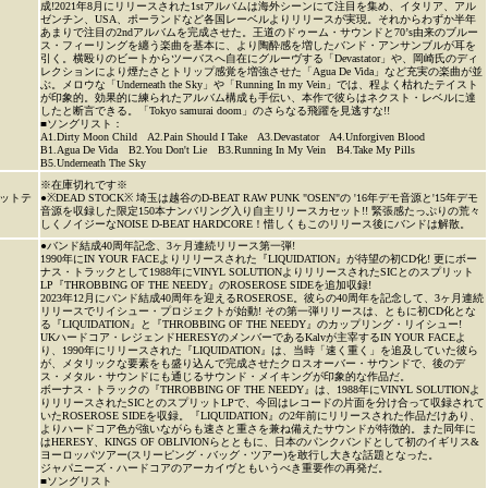
成!2021年8月にリリースされた1stアルバムは海外シーンにて注目を集め、イタリア、アル
ゼンチン、USA、ポーランドなど各国レーベルよりリリースが実現。それからわずか半年
あまりで注目の2ndアルバムを完成させた。王道のドゥーム・サウンドと70’s由来のブルー
ス・フィーリングを纏う楽曲を基本に、より陶酔感を増したバンド・アンサンブルが耳を
引く。横殴りのビートからツーバスへ自在にグルーヴする「Devastator」や、岡崎氏のディ
レクションにより煙たさとトリップ感覚を増強させた「Agua De Vida」など充実の楽曲が並
ぶ。メロウな「Underneath the Sky」や「Running In my Vein」では、程よく枯れたテイスト
が印象的。効果的に練られたアルバム構成も手伝い、本作で彼らはネクスト・レベルに達
したと断言できる。「Tokyo samurai doom」のさらなる飛躍を見逃すな!!
■ソングリスト：
A1.Dirty Moon Child A2.Pain Should I Take A3.Devastator A4.Unforgiven Blood
B1.Agua De Vida B2.You Don't Lie B3.Running In My Vein B4.Take My Pills
B5.Underneath The Sky
※在庫切れです※
ットテ
●※DEAD STOCK※ 埼玉は越谷のD-BEAT RAW PUNK "OSEN"の '16年デモ音源と'15年デモ
音源を収録した限定150本ナンバリング入り自主リリースカセット!! 緊張感たっぷりの荒々
しくノイジーなNOISE D-BEAT HARDCORE！惜しくもこのリリース後にバンドは解散。
●バンド結成40周年記念、3ヶ月連続リリース第一弾!
1990年にIN YOUR FACEよりリリースされた『LIQUIDATION』が待望の初CD化! 更にボー
ナス・トラックとして1988年にVINYL SOLUTIONよりリリースされたSICとのスプリット
LP『THROBBING OF THE NEEDY』のROSEROSE SIDEを追加収録!
2023年12月にバンド結成40周年を迎えるROSEROSE。彼らの40周年を記念して、3ヶ月連続
リリースでリイシュー・プロジェクトが始動! その第一弾リリースは、ともに初CD化とな
る『LIQUIDATION』と『THROBBING OF THE NEEDY』のカップリング・リイシュー!
UKハードコア・レジェンドHERESYのメンバーであるKalvが主宰するIN YOUR FACEよ
り、1990年にリリースされた『LIQUIDATION』は、当時「速く重く」を追及していた彼ら
が、メタリックな要素をも盛り込んで完成させたクロスオーバー・サウンドで、後のデ
ス・メタル・サウンドにも通じるサウンド・メイキングが印象的な作品だ。
ボーナス・トラックの『THROBBING OF THE NEEDY』は、1988年にVINYL SOLUTIONよ
りリリースされたSICとのスプリットLPで、今回はレコードの片面を分け合って収録されて
いたROSEROSE SIDEを収録。『LIQUIDATION』の2年前にリリースされた作品だけあり、
よりハードコア色が強いながらも速さと重さを兼ね備えたサウンドが特徴的。また同年に
はHERESY、KINGS OF OBLIVIONらとともに、日本のパンクバンドとして初のイギリス&
ヨーロッパツアー(スリーピング・バッグ・ツアー)を敢行し大きな話題となった。
ジャパニーズ・ハードコアのアーカイヴともいうべき重要作の再発だ。
■ソングリスト