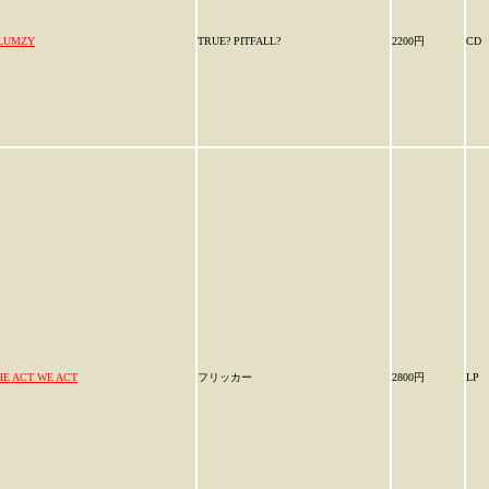
LUMZY
TRUE? PITFALL?
2200円
CD
HE ACT WE ACT
フリッカー
2800円
LP