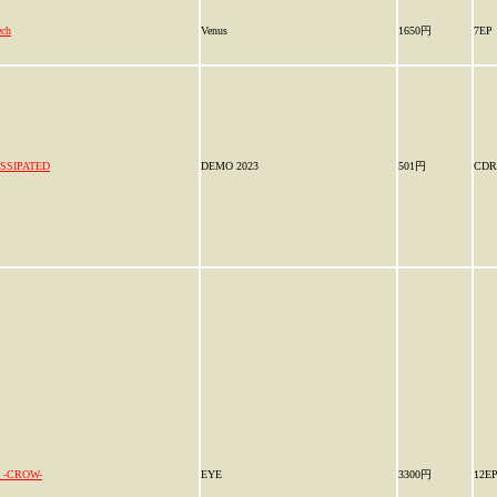
ech
Venus
1650円
7EP
ISSIPATED
DEMO 2023
501円
CDR
 -CROW-
EYE
3300円
12E