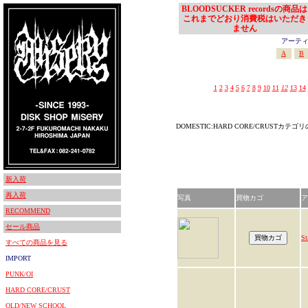
BLOODSUCKER recordsの商品は
これまでどおり消費税はいただき
ません
アーティスト
A
B
1
2
3
4
5
6
7
8
9
10
11
12
13
14
DOMESTIC:HARD CORE/CRUSTカテ
新入荷
再入荷
写真
買物カゴ
ア
RECOMMEND
セール商品
St
すべての商品を見る
IMPORT
PUNK/OI
HARD CORE/CRUST
OLD/NEW SCHOOL