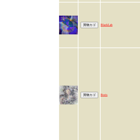
BlackLab
Boris