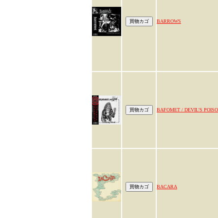
BARROWS
BAFOMET / DEVIL'S POIS
BACARA