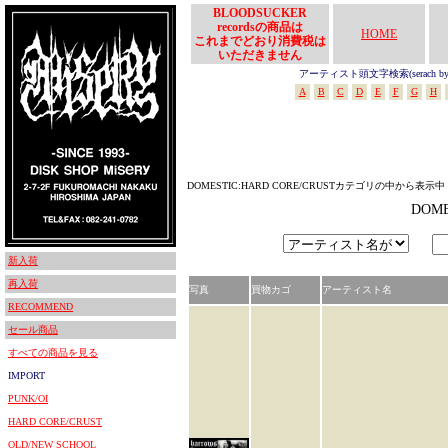
BLOODSUCKER
recordsの商品は
HOME
これまでどおり消費税は
いただきません
アーティスト頭文字検索(serach by In
A
B
C
D
E
F
G
H
DOMESTIC:HARD CORE/CRUSTカテゴリの中から表示中
DOM
新入荷
再入荷
写真
買物カゴ
アーティスト名
RECOMMEND
セール商品
すべての商品を見る
IMPORT
PUNK/OI
HARD CORE/CRUST
OLD/NEW SCHOOL