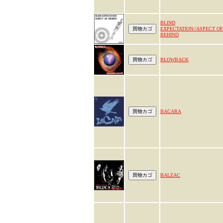
BLIND
EXPECTATION//ASPECT OF
BEHIND
BLOWBACK
BACARA
BALZAC