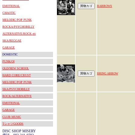
EMOTIONAL
BARROWS
CHAOTIC
MELODIC/POP PUNK
ROCKA/PSYCHOBILLY
ALTERNATIVE/ROCK etc
SKA/REGGAE
GARAGE
DOMESTIC
PUNK/OI
OLD/NEW SCHOOL
BRING ARROW
HARD CORE/CRUST
MELODIC/POP PUNK
SKA/PSYCHOBILLY
ROCK/ALTERNATIVE
EMOTIONAL
GARAGE
CLUB MUSIC
TシャツGOODS
DISC SHOP MISERY