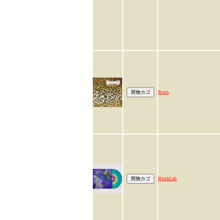
Boris
BlackLab